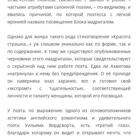
частыми атрибутами салонной поэзии, – по-видимому, и
явились причиной, по которой поэтесса с лёгкой
иронией назвала посвящение Блока мадригалом.
Однако для жанра такого рода стихотворение «Красота
страшна…» уж слишком уникально как по форме, так и
по содержанию. К тому же существуют опубликованные
черновики этого «мадригала», которые свидетельствуют
о серьёзной над ним работе поэта. Едва ли Ахматова
«нагрянула» к нему без предупреждения. О её приходе
он наверняка знал заранее, вот и готовил свой
«экспромт» с тщательностью, соответствующей
личности и таланту женщины, которой его посвящал.
У поэта, по выражению одного из основоположников
эстетики английского романтизма и удивительного
поэта Уильяма Вордсворта, есть «третий глаз»,
благодаря которому он видит и открывает нечто, что