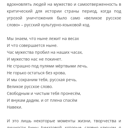
вдохновлять людей на мужество и самоотверженность в
критический для истории страны период, когда под
угрозой уничтожения было само «великое русское
слово» – русский культурно-языковой код.
Мы знаем, что ныне лежит на весах
И что совершается ныне.
Час мужества пробил на наших часах,
И мужество нас не покинет.
Не страшно под пулями мёртвыми лечь,
Не горько остаться без крова,
И мы сохраним тебя, русская речь,
Великое русское слово.
Свободным и чистым тебя пронесём,
И внукам дадим, и от плена спасём
Навеки.
И это лишь некоторые моменты жизни, творчества и
личности Анны Ахматовой, которые, словно ключом, я