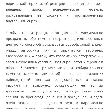
лирической героини, её реакцию на них, отношение с
внешним миром, поведенческие нюансы,
раскрывающие её сложный и противоречивый
внутренний образ.
Чтобы этот «перевод» стал для нас максимально
прозрачным, обратимся к построению стихотворения, в
центре которого обнаруживается своеобразный диалог
между авторским «Я» и лирической героиней.
Своеобразный – потому что говорить об авторском «Я»
здесь можно лишь условно. Поэт обращается к героине в
образе безликого третьего лица от собирательного
«имени» каких-то личностей – то ли сторонних
наблюдателей, неплохо осведомлённых о жизни
героини и, возможно, осуждающих её, то ли
доброжелателей-увещевателей, имеющих свою точку
зрения на происходящее с ней и вокруг неё. И здесь
очень важна роль вводящего речь и параллельно
повторяющегося неопределённо-личного оборота «Вам