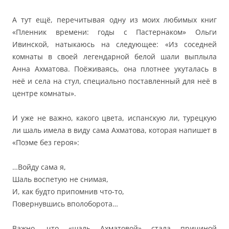
А тут ещё, перечитывая одну из моих любимых книг
«Пленник времени: годы с Пастернаком» Ольги
Ивинской, натыкаюсь на следующее: «Из соседней
комнаты в своей легендарной белой шали выплыла
Анна Ахматова. Поёживаясь, она плотнее укуталась в
неё и села на стул, специально поставленный для неё в
центре комнаты».
И уже не важно, какого цвета, испанскую ли, турецкую
ли шаль имела в виду сама Ахматова, которая напишет в
«Поэме без героя»:
…Войду сама я,
Шаль воспетую не снимая,
И, как будто припомнив что-то,
Повернувшись вполоборота…
Важно, что «шаль Ахматовой» стала причиной