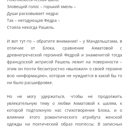
Зловещий голос – горький хмель –
Души расковывает недра:
Так – негодующая Федра –
Стояла некогда Рашель.
И вот тут-то – обратите внимание! – у Мандельштама, в
отличие от Блока, сравнение Ахматовой с
древнегреческой героиней Федрой и знаменитой тогда
французской актрисой Рашель лежит на поверхности –
этим он почти бесхитростно «выложил» о своей героине
всю «информацию», которая не нуждается в какой бы то
ни было расшифровке.
Но не могу удержаться, чтобы не продолжить
увлекательную тему о любви Ахматовой к шалям, к
которой подтолкнуло нас стихотворение Блока, и о
влиянии этого романтического атрибута женской
одежды на поэтический образ поэтессы. В записных