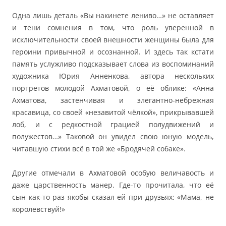
Одна лишь деталь «Вы накинете лениво…» не оставляет
и тени сомнения в том, что роль уверенной в
исключительности своей внешности женщины была для
героини привычной и осознанной. И здесь так кстати
память услужливо подсказывает слова из воспоминаний
художника Юрия Анненкова, автора нескольких
портретов молодой Ахматовой, о её облике: «Анна
Ахматова, застенчивая и элегантно-небрежная
красавица, со своей «незавитой чёлкой», прикрывавшей
лоб, и с редкостной грацией полудвижений и
полужестов…» Таковой он увидел свою юную модель,
читавшую стихи всё в той же «Бродячей собаке».
Другие отмечали в Ахматовой особую величавость и
даже царственность манер. Где-то прочитала, что её
сын как-то раз якобы сказал ей при друзьях: «Мама, не
королевствуй!»