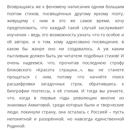
Возвращаясь же к феномену написания одним большим
поэтом стихов, посвящённых другому яркому поэту,
живущему с ним в это же самое время, хочу
предположить, что каждый такой случай заслуживает
изучения – ведь это возможность узнать что-то особое и
об авторе, и о том, кому адресовано посвящение, в
каком бы жанре оно ни создавалось. А уж каким
пытливым должен быть ум читателя подобных стихов! И
очень надеемся, что, прочитав последнюю строфу
блоковского «Красота страшна…», вы не станете
прощаться с ним, потому что начнёте поиск
расшифровки загадочных строк, обратившись к
биографии поэтессы, к её стихам. И тогда вы узнаете,
что, когда в первые годы революции многие из
знакомых Ахматовой, среди которых были и творческие
люди, покинули страну, она осталась с Россией – пусть
непонятной и разорённой, но навсегда единственной
Родиной: