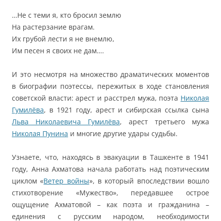
…Не с теми я, кто бросил землю
На растерзание врагам.
Их грубой лести я не внемлю,
Им песен я своих не дам….
И это несмотря на множество драматических моментов
в биографии поэтессы, пережитых в ходе становления
советской власти: арест и расстрел мужа, поэта
Николая
Гумилёва
, в 1921 году, арест и сибирская ссылка сына
Льва Николаевича Гумилёва
, арест третьего мужа
Николая Пунина
и многие другие удары судьбы.
Узнаете, что, находясь в эвакуации в Ташкенте в 1941
году, Анна Ахматова начала работать над поэтическим
циклом «
Ветер войны
», в который впоследствии вошло
стихотворение «Мужество», передавшее острое
ощущение Ахматовой – как поэта и гражданина –
единения с русским народом, необходимости