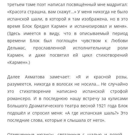
третьем томе поэт написал посвящённый мне мадригал:
«Красота страшна, вам скажут…» У меня никогда не было
испанской шали, в которой я там изображена, но в это
время Блок бредил Кармен и испанизировал и меня».
(Здесь имеется в виду, что в описываемый период
времени Блок был поглощён чувством к Любови
Дельмас, прославленной исполнительнице роли
Кармен, и даже посвятил ей цикл стихотворений
«Кармен».)
Далее Ахматова замечает: «Я и красной розы,
разумеется, никогда в волосах не носила… Не случайно
это стихотворение написано испанской строфой
романсеро. И в последнюю нашу встречу за кулисами
Большого Драматического театра весной 1921 года Блок
подошёл и спросил меня: «А где испанская шаль?» Это
последние слова, которые я слышала от него».
Отмеченные нюансы, связанные с шалью и розой, –