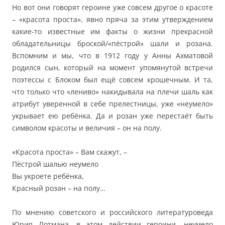
Но вот они говорят героине уже совсем другое о красоте
– «красота проста», явно пряча за этим утверждением
какие-то известные им факты о жизни прекрасной
обладательницы броской/«пёстрой» шали и розана.
Вспомним и мы, что в 1912 году у Анны Ахматовой
родился сын, который на момент упомянутой встречи
поэтессы с Блоком был ещё совсем крошечным. И та,
что только что «лениво» накидывала на плечи шаль как
атрибут уверенной в себе прелестницы, уже «неумело»
укрывает ею ребёнка. Да и розан уже перестаёт быть
символом красоты и величия – он на полу.
«Красота проста» – Вам скажут, –
Пёстрой шалью неумело
Вы укроете ребёнка,
Красный розан – на полу…
По мнению советского и российского литературоведа
Юрия Лотмана, в этом действии героини, неумело