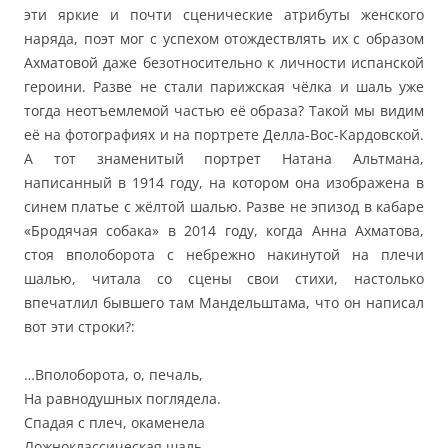
эти яркие и почти сценические атрибуты женского
наряда, поэт мог с успехом отождествлять их с образом
Ахматовой даже безотносительно к личности испанской
героини. Разве не стали парижская чёлка и шаль уже
тогда неотъемлемой частью её образа? Такой мы видим
её на фотографиях и на портрете Делла-Вос-Кардовской.
А тот знаменитый портрет Натана Альтмана,
написанный в 1914 году, на котором она изображена в
синем платье с жёлтой шалью. Разве не эпизод в кабаре
«Бродячая собака» в 2014 году, когда Анна Ахматова,
стоя вполоборота с небрежно накинутой на плечи
шалью, читала со сцены свои стихи, настолько
впечатлил бывшего там Мандельштама, что он написал
вот эти строки?:
…Вполоборота, о, печаль,
На равнодушных поглядела.
Спадая с плеч, окаменела
Ложноклассическая шаль.