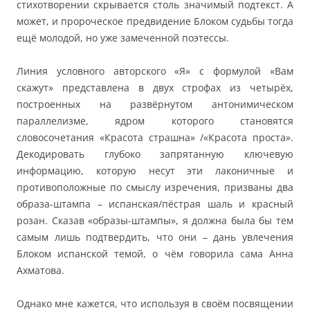
стихотворении скрывается столь значимый подтекст. А
может, и пророческое предвидение Блоком судьбы тогда
ещё молодой, но уже замеченной поэтессы.
Линия условного авторского «Я» с формулой «Вам
скажут» представлена в двух строфах из четырёх,
построенных на развёрнутом антонимическом
параллелизме, ядром которого становятся
словосочетания «Красота страшна» /«Красота проста».
Декодировать глубоко запрятанную ключевую
информацию, которую несут эти лаконичные и
противоположные по смыслу изречения, призваны два
образа-штампа – испанская/пёстрая шаль и красный
розан. Сказав «образы-штампы», я должна была бы тем
самым лишь подтвердить, что они – дань увлечения
Блоком испанской темой, о чём говорила сама Анна
Ахматова.
Однако мне кажется, что используя в своём посвящении