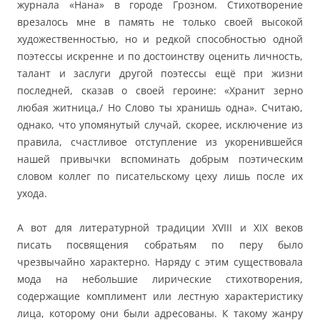
журнала «Нана» в городе Грозном. Стихотворение
врезалось мне в память не только своей высокой
художественностью, но и редкой способностью одной
поэтессы искренне и по достоинству оценить личность,
талант и заслуги другой поэтессы ещё при жизни
последней, сказав о своей героине: «Хранит зерно
любая житница,/ Но Слово ты хранишь одна». Считаю,
однако, что упомянутый случай, скорее, исключение из
правила, счастливое отступление из укоренившейся
нашей привычки вспоминать добрым поэтическим
словом коллег по писательскому цеху лишь после их
ухода.
А вот для литературной традиции XVIII и XIX веков
писать посвящения собратьям по перу было
чрезвычайно характерно. Наряду с этим существовала
мода на небольшие лирические стихотворения,
содержащие комплимент или лестную характеристику
лица, которому они были адресованы. К такому жанру