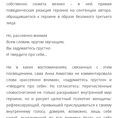
собственно сюжета велико – в ней прямая
поведенческая реакция героини на сентенции автора,
обращавшегося к героине в образе безликого третьего
лица:
Но, рассеянно внимая
Всем словам, кругом звучащим,
Вы задумаетесь грустно
И твердите про себя…
Ни в каких воспоминаниях, связанных с этим
посвящением, сама Анна Ахматова не комментировала
слова «рассеянно внимая», «задумаетесь грустно» и
«твердите про себя». Но согласитесь: перечисленные
словосочетания не только раскрывают внутренний мир
героини, но и рисуют целостный психотип женщины:
рефлексирующей, привыкшей прислушиваться к своему
внутреннему голосу, доверяя, возможно, лишь себе
самой, вынужденной во все времена брать на себя