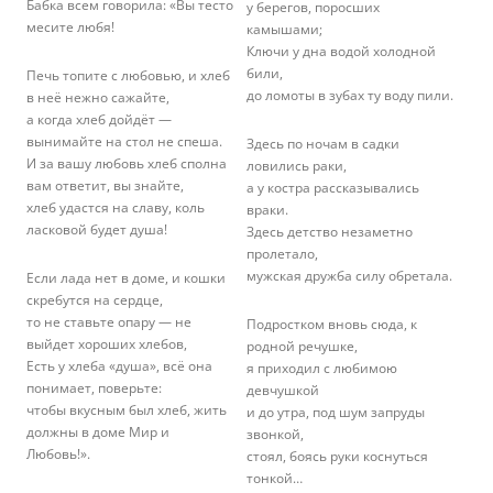
Бабка всем говорила: «Вы тесто
у берегов, поросших
месите любя!
камышами;
Ключи у дна водой холодной
били,
Печь топите с любовью, и хлеб
до ломоты в зубах ту воду пили.
в неё нежно сажайте,
а когда хлеб дойдёт —
вынимайте на стол не спеша.
Здесь по ночам в садки
И за вашу любовь хлеб сполна
ловились раки,
вам ответит, вы знайте,
а у костра рассказывались
хлеб удастся на славу, коль
враки.
ласковой будет душа!
Здесь детство незаметно
пролетало,
мужская дружба силу обретала.
Если лада нет в доме, и кошки
скребутся на сердце,
то не ставьте опару — не
Подростком вновь сюда, к
выйдет хороших хлебов,
родной речушке,
Есть у хлеба «душа», всё она
я приходил с любимою
понимает, поверьте:
девчушкой
чтобы вкусным был хлеб, жить
и до утра, под шум запруды
должны в доме Мир и
звонкой,
Любовь!».
стоял, боясь руки коснуться
тонкой…