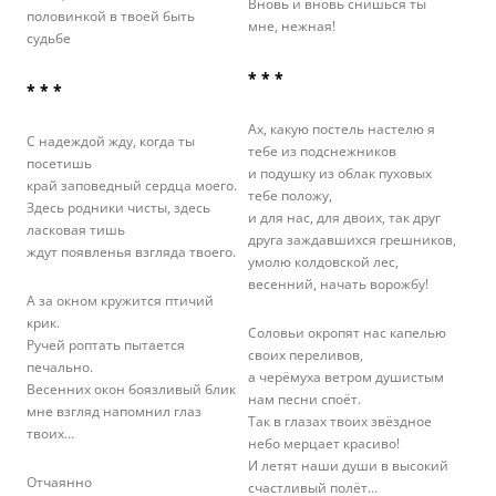
Вновь и вновь снишься ты
половинкой в твоей быть
мне, нежная!
судьбе
* * *
* * *
Ах, какую постель настелю я
С надеждой жду, когда ты
тебе из подснежников
посетишь
и подушку из облак пуховых
край заповедный сердца моего.
тебе положу,
Здесь родники чисты, здесь
и для нас, для двоих, так друг
ласковая тишь
друга заждавшихся грешников,
ждут появленья взгляда твоего.
умолю колдовской лес,
весенний, начать ворожбу!
А за окном кружится птичий
крик.
Соловьи окропят нас капелью
Ручей роптать пытается
своих переливов,
печально.
а черёмуха ветром душистым
Весенних окон боязливый блик
нам песни споёт.
мне взгляд напомнил глаз
Так в глазах твоих звёздное
твоих…
небо мерцает красиво!
И летят наши души в высокий
Отчаянно
счастливый полёт…