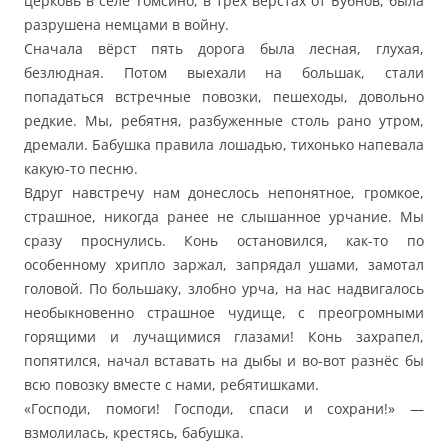
церковь в селе Томсино, в трёх верстах от Бубнов, была
разрушена немцами в войну.
Сначала вёрст пять дорога была лесная, глухая,
безлюдная. Потом выехали на большак, стали
попадаться встречные повозки, пешеходы, довольно
редкие. Мы, ребятня, разбуженные столь рано утром,
дремали. Бабушка правила лошадью, тихонько напевала
какую-то песню.
Вдруг навстречу нам донеслось непонятное, громкое,
страшное, никогда ранее не слышанное урчание. Мы
сразу проснулись. Конь остановился, как-то по
особенному хрипло заржал, запрядал ушами, замотал
головой. По большаку, злобно урча, на нас надвигалось
необыкновенно страшное чудище, с преогромными
горящими и лучащимися глазами! Конь захрапел,
попятился, начал вставать на дыбы и во-вот разнёс бы
всю повозку вместе с нами, ребятишками.
«Господи, помоги! Господи, спаси и сохрани!» —
взмолилась, крестясь, бабушка.