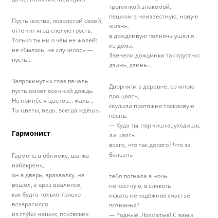
тропинкой знакомой,
пешком в неизвестную, новую
Пусть листва, позолотой своей,
жизнь,
оттенит ягод спелую грусть.
в дождливую полночь ушёл я
Только ты ни о чём не жалей:
из дома.
не сбылось, не случилось —
Звенели дождинки так грустно:
пусть!..
дзинь, дзинь…
Запрокинутых глаз печаль
Дворняги в деревне, со мною
пусть омоет осенний дождь.
прощаясь,
Не принёс я цветов… жаль…
скулили протяжно тоскливую
Ты цветы, ведь, всегда ждёшь.
песнь:
— Куда ты, парнишка, уходишь,
Гармонист
лишаясь
всего, что так дорого? Что за
болезнь
Гармонь в обнимку, шапка
набекрень,
он в дверь, вразвалку, не
тебя погнала в ночь
вошёл, а враз ввалился,
ненастную, в слякоть
как будто только-только
искать ненадёжное счастье
возвратился
познанья?
из глýби наших, пскóвских
— Родные! Лохматые! С вами