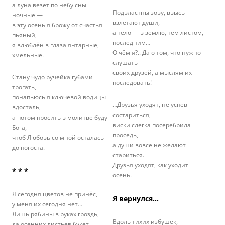
а луна везёт по небу сны
Подвластны зову, ввысь
ночные —
взлетают души,
в эту осень я брожу от счастья
а тело — в землю, тем листом,
пьяный,
последним…
я влюблён в глаза янтарные,
О чём я?.. Да о том, что нужно
хмельные.
слушать
своих друзей, а мыслям их —
Стану чудо ручейка губами
последовать!
трогать,
понапьюсь я ключевой водицы
…Друзья уходят, не успев
вдосталь,
состариться,
а потом просить в молитве буду
виски слегка посеребрила
Бога,
проседь,
чтоб Любовь со мной осталась
а души вовсе не желают
до погоста.
стариться.
Друзья уходят, как уходит
* * *
осень.
Я сегодня цветов не принёс,
Я вернулся…
у меня их сегодня нет…
Лишь рябины в руках гроздь,
Вдоль тихих избушек,
да осенних листьев букет.