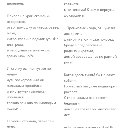
деревень.
калякать
мне некогда! К вам я вернусь!
До свиданья!
Присел на край скамейки
осторожно,
отёр гармошку рукавом, развёл
…Промчались года, отшумели
меха,
дождями…
хитро’ хозяйке подмигнув: «Не
Давно я не юн и уже полусед,
для греха,
бреду в предрассветье
а чтоб душа запела — сто
родными краями,
грамм можно?!».
домой возвращаясь по ранней
росе.
И, стопку выпив, тут же по
ладам
Какая здесь тишь! Уж не лают
чуть заскорузлыми он
собаки…
пальцами прошёлся,
Горластый петух не подшпорит
и инструмент заплакал,
рассвет.
изошёлся
С глазницами окон стоят,
тоскою вечною по «молодым
бедолаги,
годам»…
дома без хозяев уж множество
лет.
Гармонь стонала, плакала и
пела…
— Родимые, здравствуйте! Вот