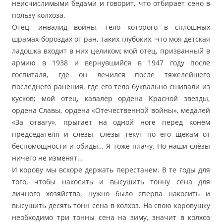
неисчислимыми бедами и говорит, что отбирает сено в
пользу колхоза.
Отец, инвалид войны, тело которого в сплошных
шрамах-бороздах от ран, таких глубоких, что моя детская
ладошка входит в них целиком; мой отец, призванный в
армию в 1938 и вернувшийся в 1947 году после
госпиталя, где он лечился после тяжелейшего
последнего ранения, где его тело буквально сшивали из
кусков; мой отец, кавалер ордена Красной звезды,
ордена Славы, ордена «Отечественной войны», медалей
«За отвагу», прыгает на одной ноге перед конём
председателя и слёзы, слёзы текут по его щекам от
беспомощности и обиды… Я тоже плачу. Но наши слёзы
ничего не изменят…
И корову мы вскоре держать перестанем. В те годы для
того, чтобы накосить и высушить тонну сена для
личного хозяйства, нужно было сперва накосить и
высушить десять тонн сена в колхоз. На свою коровушку
необходимо три тонны сена на зиму, значит в колхоз