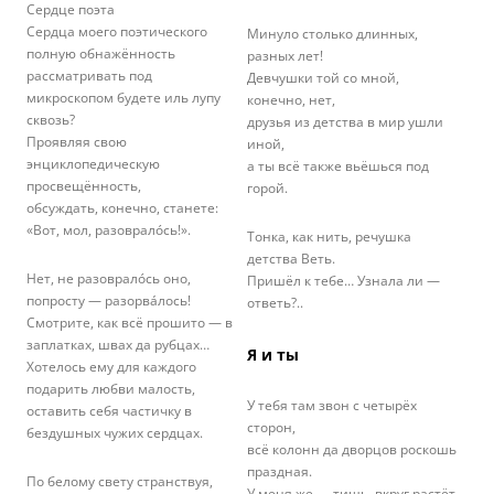
Сердце поэта
Сердца моего поэтического
Минуло столько длинных,
полную обнажённость
разных лет!
рассматривать под
Девчушки той со мной,
микроскопом будете иль лупу
конечно, нет,
сквозь?
друзья из детства в мир ушли
Проявляя свою
иной,
энциклопедическую
а ты всё также вьёшься под
просвещённость,
горой.
обсуждать, конечно, станете:
«Вот, мол, разовралóсь!».
Тонка, как нить, речушка
детства Веть.
Нет, не разовралóсь оно,
Пришёл к тебе… Узнала ли —
попросту — разорвáлось!
ответь?..
Смотрите, как всё прошито — в
заплатках, швах да рубцах…
Я и ты
Хотелось ему для каждого
подарить любви малость,
У тебя там звон с четырёх
оставить себя частичку в
сторон,
бездушных чужих сердцах.
всё колонн да дворцов роскошь
праздная.
По белому свету странствуя,
У меня же — тишь, вкруг растёт