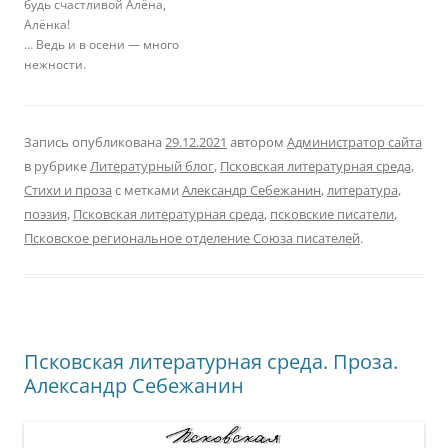
будь счастливой Алёна,
Алёнка!
… Ведь и в осени — много
нежности.
Запись опубликована
29.12.2021
автором
Администратор сайта
в рубрике
Литературный блог
,
Псковская литературная среда
,
Стихи и проза
с метками
Александр Себежанин
,
литература
,
поэзия
,
Псковская литературная среда
,
псковские писатели
,
Псковское региональное отделение Союза писателей
.
Псковская литературная среда. Проза.
Александр Себежанин