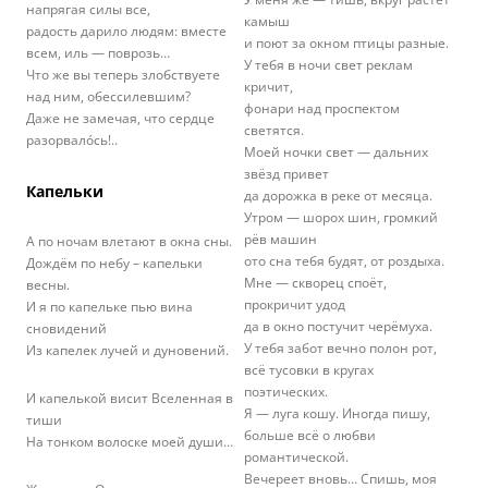
напрягая силы все,
камыш
радость дарило людям: вместе
и поют за окном птицы разные.
всем, иль — поврозь…
У тебя в ночи свет реклам
Что же вы теперь злобствуете
кричит,
над ним, обессилевшим?
фонари над проспектом
Даже не замечая, что сердце
светятся.
разорвалóсь!..
Моей ночки свет — дальних
звёзд привет
Капельки
да дорожка в реке от месяца.
Утром — шорох шин, громкий
рёв машин
А по ночам влетают в окна сны.
ото сна тебя будят, от роздыха.
Дождём по небу – капельки
Мне — скворец споёт,
весны.
прокричит удод
И я по капельке пью вина
да в окно постучит черёмуха.
сновидений
У тебя забот вечно полон рот,
Из капелек лучей и дуновений.
всё тусовки в кругах
поэтических.
И капелькой висит Вселенная в
Я — луга кошу. Иногда пишу,
тиши
больше всё о любви
На тонком волоске моей души…
романтической.
Вечереет вновь… Спишь, моя