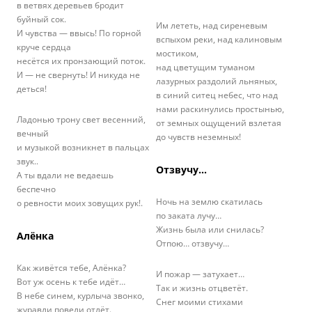
в ветвях деревьев бродит
буйный сок.
Им лететь, над сиреневым
И чувства — ввысь! По горной
вспыхом реки, над калиновым
круче сердца
мостиком,
несётся их пронзающий поток.
над цветущим туманом
И — не свернуть! И никуда не
лазурных раздолий льняных,
деться!
в синий ситец небес, что над
нами раскинулись простынью,
Ладонью трону свет весенний,
от земных ощущений взлетая
вечный
до чувств неземных!
и музыкой возникнет в пальцах
звук..
Отзвучу…
А ты вдали не ведаешь
беспечно
Ночь на землю скатилась
о ревности моих зовущих рук!.
по заката лучу…
Жизнь была или снилась?
Алёнка
Отпою… отзвучу…
Как живётся тебе, Алёнка?
И пожар — затухает…
Вот уж осень к тебе идёт…
Так и жизнь отцветёт.
В небе синем, курлыча звонко,
Снег моими стихами
журавли повели отлёт.