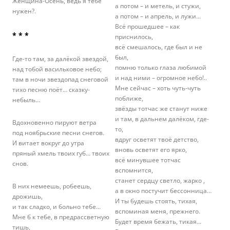
Женщина-Осень, ведь я тебе
а потом – и метель, и стужи,
нужен?.
а потом – и апрель, и лужи…
Всё прошедшее – как
* * *
приснилось,
всё смешалось, где был и не
был,
Где-то там, за далёкой звездой,
помню только глаза любимой
над тобой васильковое небо;
и над ними – огромное небо!..
там в ночи звездопад снеговой
Мне сейчас – хоть чуть-чуть
тихо песню поёт… сказку-
поближе,
небыль…
звёзды тотчас же станут ниже
и там, в дальнем далёком, где-
Вдохновенно пируют ветра
то,
под ноябрьские песни снегов.
вдруг осветят твоё детство,
И витает вокруг до утра
вновь осветят его ярко,
пряный хмель твоих губ… твоих
всё минувшее тотчас
снов.
вспомнится,
станет сердцу светло, жарко ,
В них немеешь, робеешь,
а в окно постучит бессонница…
дрожишь,
И ты будешь стоять, тихая,
и так сладко, и больно тебе…
вспоминая меня, прежнего.
Мне б к тебе, в предрассветную
Будет время бежать, тикая…
тишь,