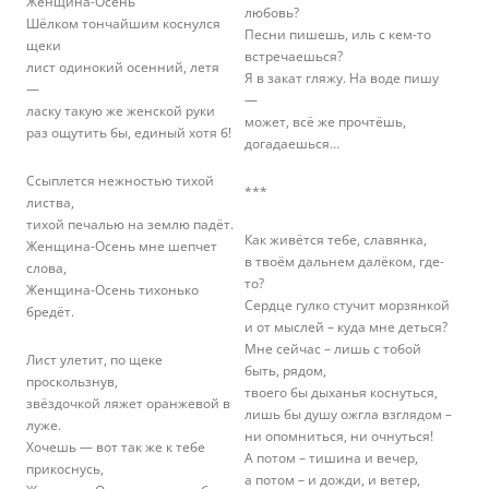
Женщина-Осень
любовь?
Шёлком тончайшим коснулся
Песни пишешь, иль с кем-то
щеки
встречаешься?
лист одинокий осенний, летя
Я в закат гляжу. На воде пишу
—
—
ласку такую же женской руки
может, всё же прочтёшь,
раз ощутить бы, единый хотя б!
догадаешься…
Ссыплется нежностью тихой
***
листва,
тихой печалью на землю падёт.
Как живётся тебе, славянка,
Женщина-Осень мне шепчет
в твоём дальнем далёком, где-
слова,
то?
Женщина-Осень тихонько
Сердце гулко стучит морзянкой
бредёт.
и от мыслей – куда мне деться?
Мне сейчас – лишь с тобой
Лист улетит, по щеке
быть, рядом,
проскользнув,
твоего бы дыханья коснуться,
звёздочкой ляжет оранжевой в
лишь бы душу ожгла взглядом –
луже.
ни опомниться, ни очнуться!
Хочешь — вот так же к тебе
А потом – тишина и вечер,
прикоснусь,
а потом – и дожди, и ветер,