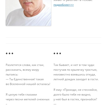
подробнее>>>
* * *
* * *
Разлетятся слова, как стаи,
Так бывает, и нет в том чуда:
рассказать, всему миру
постучав по крылечку тростью,
пытаясь:
неизвестно взявшись откуда,
— Ты Единственная! такая
летний дождик заходит в гости.
во Вселенной нашей осталась!
Я ему: «Проходи, не стесняйся,
Я целую тебя глазами
долго было тебя не видно,
через песни метелей снежных
у неё был в гостях, признайся?
–
—