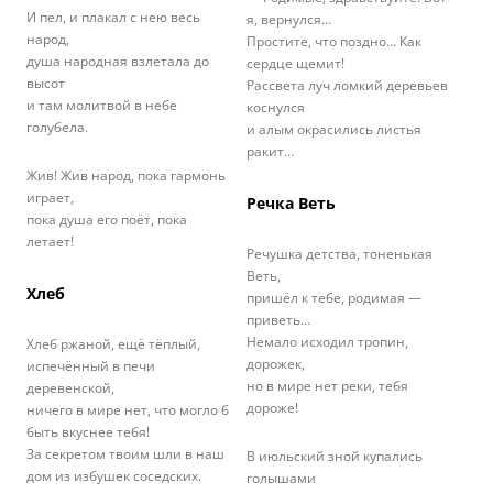
И пел, и плакал с нею весь
я, вернулся…
народ,
Простите, что поздно… Как
душа народная взлетала до
сердце щемит!
высот
Рассвета луч ломкий деревьев
и там молитвой в небе
коснулся
голубела.
и алым окрасились листья
ракит…
Жив! Жив народ, пока гармонь
играет,
Речка Веть
пока душа его поёт, пока
летает!
Речушка детства, тоненькая
Веть,
Хлеб
пришёл к тебе, родимая —
приветь…
Немало исходил тропин,
Хлеб ржаной, ещё тёплый,
дорожек,
испечённый в печи
но в мире нет реки, тебя
деревенской,
дороже!
ничего в мире нет, что могло б
быть вкуснее тебя!
За секретом твоим шли в наш
В июльский зной купались
дом из избушек соседских.
голышами