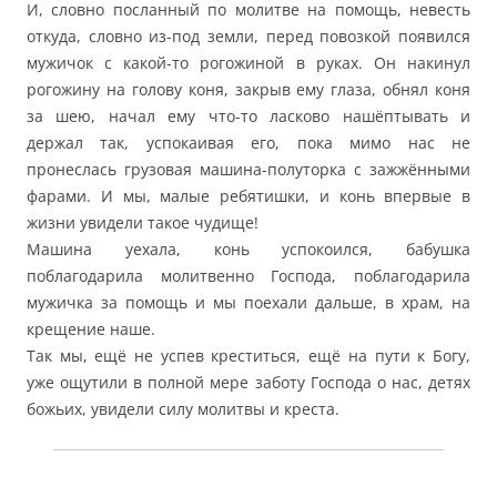
И, словно посланный по молитве на помощь, невесть
откуда, словно из-под земли, перед повозкой появился
мужичок с какой-то рогожиной в руках. Он накинул
рогожину на голову коня, закрыв ему глаза, обнял коня
за шею, начал ему что-то ласково нашёптывать и
держал так, успокаивая его, пока мимо нас не
пронеслась грузовая машина-полуторка с зажжёнными
фарами. И мы, малые ребятишки, и конь впервые в
жизни увидели такое чудище!
Машина уехала, конь успокоился, бабушка
поблагодарила молитвенно Господа, поблагодарила
мужичка за помощь и мы поехали дальше, в храм, на
крещение наше.
Так мы, ещё не успев креститься, ещё на пути к Богу,
уже ощутили в полной мере заботу Господа о нас, детях
божьих, увидели силу молитвы и креста.