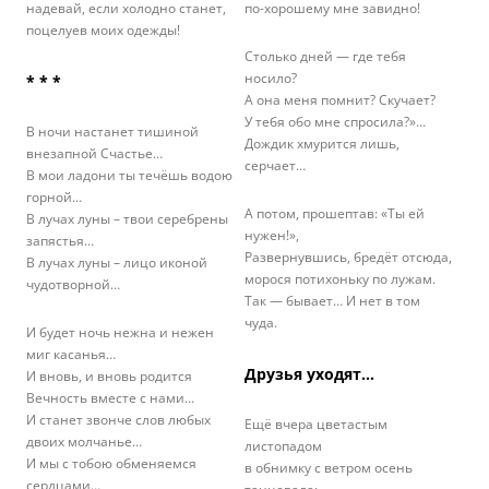
надевай, если холодно станет,
по-хорошему мне завидно!
поцелуев моих одежды!
Столько дней — где тебя
носило?
* * *
А она меня помнит? Скучает?
У тебя обо мне спросила?»…
В ночи настанет тишиной
Дождик хмурится лишь,
внезапной Счастье…
серчает…
В мои ладони ты течёшь водою
горной…
А потом, прошептав: «Ты ей
В лучах луны – твои серебрены
нужен!»,
запястья…
Развернувшись, бредёт отсюда,
В лучах луны – лицо иконой
морося потихоньку по лужам.
чудотворной…
Так — бывает… И нет в том
чуда.
И будет ночь нежна и нежен
миг касанья…
Друзья уходят…
И вновь, и вновь родится
Вечность вместе с нами…
И станет звонче слов любых
Ещё вчера цветастым
двоих молчанье…
листопадом
И мы с тобою обменяемся
в обнимку с ветром осень
сердцами…