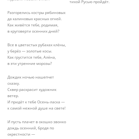
тихой Русью пройдёт.
Разгорелись костры рябиновых
да калиновых красных огней.
Как живётся тебе, родимая,
в круговерти осенних дней?
Все в цветастых рубахах клёны,
у берёз — золотые косы.
Как грустится тебе, Алёна,
в эти утренние морозы?
Дождик ночью нашепчет
сказку.
Сквер раскрасит художник
ветер.
И придёт к тебе Осень-ласка —
к самой нежной душе на свете!
И пусть плачет в окошко звонко
дождь осенний, бродя по
окрестности —