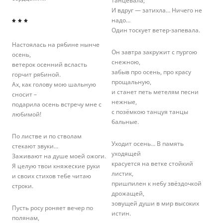
танцевала;
И вдруг — затихла… Ничего не
надо…
* * *
Один тоскует ветер-запевала.
Настоялась на рябине нынче
Он завтра закружит с пургою
осень,
снежною,
ветерок осенний всласть
забыв про осень, про красу
горчит рябиной.
прощальную,
Ах, как голову мою шальную
и станет петь метелям песни
сносит –
нежные,
подарила осень встречу мне с
с позёмкою танцуя танцы
любимой!
бальные.
По листве и по стволам
Уходит осень… В память
стекают звуки…
уходящей
Заживают на душе моей ожоги.
красуется на ветке стойкий
Я целую твои княжеские руки
листик,
и своих стихов тебе читаю
пришпилен к небу звёздочкой
строки.
дрожащей,
зовущей души в мир высоких
Пусть росу роняет вечер по
истин.
полянам,