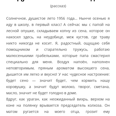
(рассказ)
Солнечное, душистое лето 1956 года… Нынче осенью я
иду в школу, в первый класс! А сейчас мы с папой на
лесной опушке, складываем копну из сена, которое он
накосил здесь, на неудобице, меж кустов, где траву
никто никогда не косит. Я, радостный, ощущаю себя
помощником и старательно тружусь, работаю
малюсенькими грабельками, которые папа смастерил
специально для меня. Воздух напоён, наполнен
неповторимым, пряным ароматом высохшего сена,
дышится им легко и вкусно! У нас чудесное настроение:
будет сено — значит будет, чем кормить нашу
коровушку, а значит будут молоко, творог, сметана,
масло, значит не будет голодно в доме.
Вдруг, как ураган, как неожиданный вихрь, верхом на
коне на полянку врывается председатель колхоза. Он
матом ругается на моего отца, грозит ему