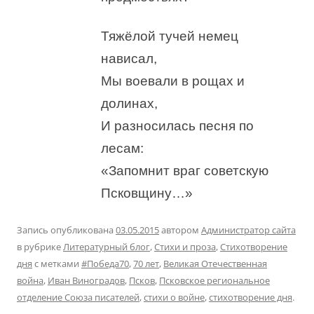
Тяжёлой тучей немец
нависал,
Мы воевали в рощах и
долинах,
И разносилась песня по
лесам:
«Запомнит враг советскую
Псковщину…»
Запись опубликована
03.05.2015
автором
Администратор сайта
в рубрике
Литературный блог
,
Стихи и проза
,
Стихотворение
дня
с метками
#Победа70
,
70 лет
,
Великая Отечественная
война
,
Иван Виноградов
,
Псков
,
Псковское региональное
отделение Союза писателей
,
стихи о войне
,
стихотворение дня
.