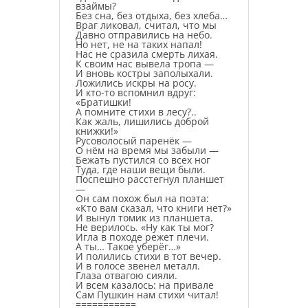
взаймы?
Без сна, без отдыха, без хлеба…
Враг ликовал, считал, что мы
Давно отправились на небо.
Но нет, не на таких напал!
Нас не сразила смерть лихая.
К своим нас вывела тропа —
И вновь костры заполыхали.
Ложились искры на росу.
И кто-то вспомнил вдруг:
«Братишки!
А помните стихи в лесу?..
Как жаль, лишились доброй
книжки!»
Русоволосый паренёк —
О нём на время мы забыли —
Бежать пустился со всех ног
Туда, где наши вещи были.
Поспешно расстегнул планшет
—
Он сам похож был на поэта:
«Кто вам сказал, что книги нет?»
И вынул томик из планшета.
Не верилось. «Ну как ты мог?
Игла в походе режет плечи.
А ты… Такое уберёг…»
И полились стихи в тот вечер.
И в голосе звенел металл.
Глаза отвагою сияли.
И всем казалось: на привале
Сам Пушкин нам стихи читал!
===========