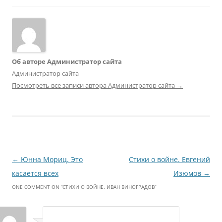
Об авторе Администратор сайта
Администратор сайта
Посмотреть все записи автора Администратор сайта
→
Навигация
←
Юнна Мориц. Это
Стихи о войне. Евгений
по
касается всех
Изюмов
→
записям
ONE COMMENT ON “
СТИХИ О ВОЙНЕ. ИВАН ВИНОГРАДОВ
”