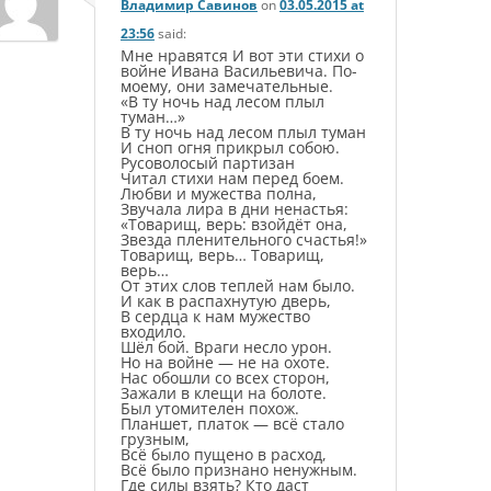
Владимир Савинов
on
03.05.2015 at
23:56
said:
Мне нравятся И вот эти стихи о
войне Ивана Васильевича. По-
моему, они замечательные.
«В ту ночь над лесом плыл
туман…»
В ту ночь над лесом плыл туман
И сноп огня прикрыл собою.
Русоволосый партизан
Читал стихи нам перед боем.
Любви и мужества полна,
Звучала лира в дни ненастья:
«Товарищ, верь: взойдёт она,
Звезда пленительного счастья!»
Товарищ, верь… Товарищ,
верь…
От этих слов теплей нам было.
И как в распахнутую дверь,
В сердца к нам мужество
входило.
Шёл бой. Враги несло урон.
Но на войне — не на охоте.
Нас обошли со всех сторон,
Зажали в клещи на болоте.
Был утомителен похож.
Планшет, платок — всё стало
грузным,
Всё было пущено в расход,
Всё было признано ненужным.
Где силы взять? Кто даст