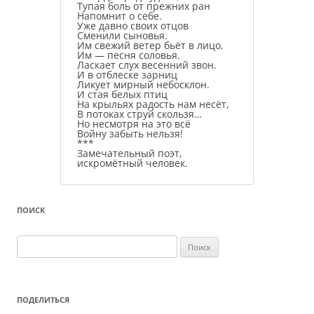
Тупая боль от прежних ран
Напомнит о себе.
Уже давно своих отцов
Сменили сыновья.
Им свежий ветер бьёт в лицо,
Им — песня соловья.
Ласкает слух весенний звон.
И в отблеске зарниц
Ликует мирный небосклон.
И стая белых птиц
На крыльях радость нам несёт,
В потоках струй скользя…
Но несмотря на это всё
Войну забыть нельзя!
***
Замечательный поэт,
искромётный человек.
ПОИСК
Найти:
ПОДЕЛИТЬСЯ