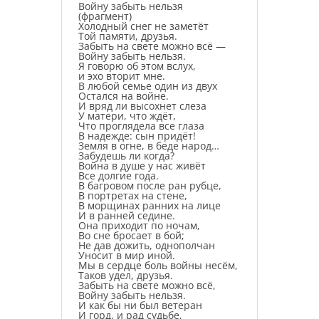
Войну забыть нельзя
(фрагмент)
Холодный снег не заметёт
Той памяти, друзья.
Забыть на свете можно всё —
Войну забыть нельзя.
Я говорю об этом вслух,
и эхо вторит мне.
В любой семье один из двух
Остался на войне.
И вряд ли высохнет слеза
У матери, что ждёт,
Что проглядела все глаза
В надежде: сын придёт!
Земля в огне, в беде народ…
Забудешь ли когда?
Война в душе у нас живёт
Все долгие года.
В багровом после ран рубце,
В портретах на стене,
В морщинах ранних на лице
И в ранней седине.
Она приходит по ночам,
Во сне бросает в бой;
Не дав дожить, однополчан
Уносит в мир иной.
Мы в сердце боль войны несём,
Таков удел, друзья.
Забыть на свете можно всё,
Войну забыть нельзя.
И как бы ни был ветеран
И горд, и рад судьбе,