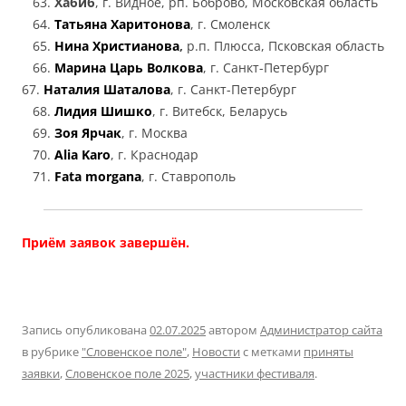
Хабиб
, г. Видное, рп. Боброво, Московская область
Татьяна Харитонова
, г. Смоленск
Нина Христианова
,
р.п. Плюсса, Псковская область
Марина Царь Волкова
, г. Санкт-Петербург
Наталия Шаталова
, г. Санкт-Петербург
Лидия Шишко
, г. Витебск, Беларусь
Зоя Ярчак
, г. Москва
Alia Karo
, г. Краснодар
Fata morgana
, г. Ставрополь
Приём заявок завершён.
Запись опубликована
02.07.2025
автором
Администратор сайта
в рубрике
"Словенское поле"
,
Новости
с метками
приняты
заявки
,
Словенское поле 2025
,
участники фестиваля
.