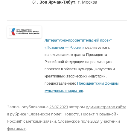
Зоя Ярчак-Тябут
, г. Москва
Литературно-просветительский проект
«Позывной — Россия!»
реализуется с
использованием гранта Президента
Российской Федерации на реализацию
проектов в области культуры, искусства и
креативных (творческих) индустрий,
предоставленного
Президентским фондом
культурных инициатив
.
Запись опубликована
25.07.2023
автором
Администратор сайта
в рубрике
"Словенское поле"
,
Новости
,
Проект "Позывной -
Россия!"
с метками
заявки
,
Словенское поле 2023
,
участники
фестиваля
.