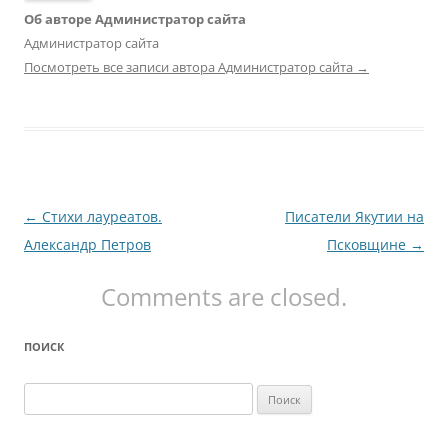
Об авторе Администратор сайта
Администратор сайта
Посмотреть все записи автора Администратор сайта
→
Навигация
←
Стихи лауреатов.
Писатели Якутии на
по
Александр Петров
Псковщине
→
записям
Comments are closed.
ПОИСК
Найти: