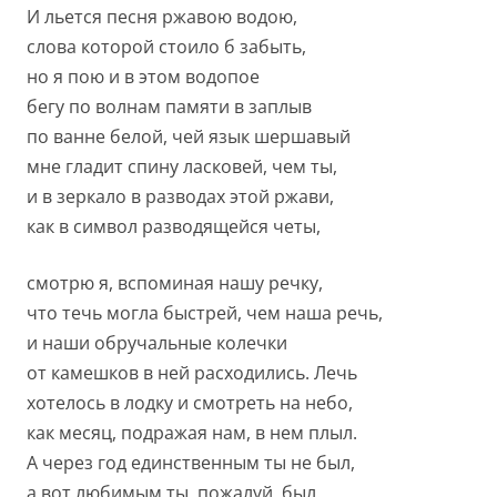
И льется песня ржавою водою,
слова которой стоило б забыть,
но я пою и в этом водопое
бегу по волнам памяти в заплыв
по ванне белой, чей язык шершавый
мне гладит спину ласковей, чем ты,
и в зеркало в разводах этой ржави,
как в символ разводящейся четы,
смотрю я, вспоминая нашу речку,
что течь могла быстрей, чем наша речь,
и наши обручальные колечки
от камешков в ней расходились. Лечь
хотелось в лодку и смотреть на небо,
как месяц, подражая нам, в нем плыл.
А через год единственным ты не был,
а вот любимым ты, пожалуй, был.