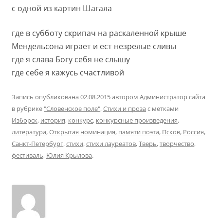
с одной из картин Шагала
где в субботу скрипач на раскаленной крыше
Мендельсона играет и ест незрелые сливы
где я слава Богу себя не слышу
где себе я кажусь счастливой
Запись опубликована
02.08.2015
автором
Администратор сайта
в рубрике
"Словенское поле"
,
Стихи и проза
с метками
Изборск
,
история
,
конкурс
,
конкурсные произведения
,
литература
,
Открытая номинация
,
памяти поэта
,
Псков
,
Россия
,
Санкт-Петербург
,
стихи
,
стихи лауреатов
,
Тверь
,
творчество
,
фестиваль
,
Юлия Крылова
.