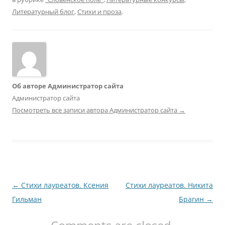
Литературный блог
,
Стихи и проза
.
Об авторе Администратор сайта
Администратор сайта
Посмотреть все записи автора Администратор сайта
→
Навигация
←
Стихи лауреатов. Ксения
Стихи лауреатов. Никита
по
Гильман
Брагин
→
записям