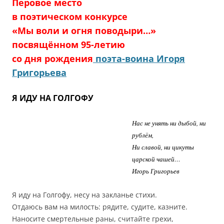
Перовое место
в поэтическом конкурсе
«Мы воли и огня поводыри…»
посвящённом 95-летию
со дня рождения
поэта-воина Игоря
Григорьева
Я ИДУ НА ГОЛГОФУ
Нас не унять ни дыбой, ни
рублём,
Ни славой, ни цикуты
царской чашей…
Игорь Григорьев
Я иду на Голгофу, несу на закланье стихи.
Отдаюсь вам на милость: рядите, судите, казните.
Наносите смертельные раны, считайте грехи,