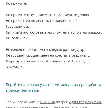
Но примите…
Но примите такую, как есть, с обнажённой душой
Не прикрытой ни лестью, ни завистью, ни
безразличьем,
Ни тупым пустословьем, ни злом, ни парчой, ни паршой,
Ни величьем…
Не величье толкает меня каждый раз под удар,
Не гордыня бросает меня на кресты, а раздумья…
Я приму и «Распять!» и «Помиловать»! Это не дар,
А безумье…
Перейти на страницу с итогами конкурсов, проведённых
в рамках фестиваля
Запись опубликована
16.08.2018
автором
Администратор сайта
в рубрике
"Словенское поле"
,
Литературные конкурсы
,