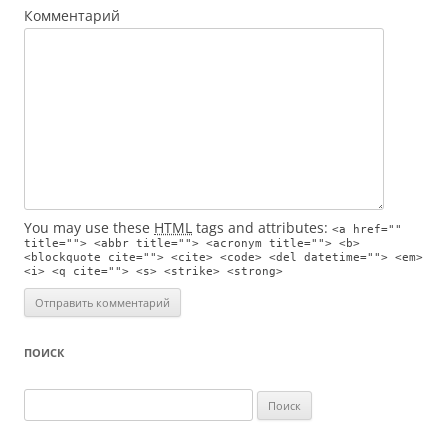
Комментарий
You may use these
HTML
tags and attributes:
<a href=""
title=""> <abbr title=""> <acronym title=""> <b>
<blockquote cite=""> <cite> <code> <del datetime=""> <em>
<i> <q cite=""> <s> <strike> <strong>
ПОИСК
Найти: