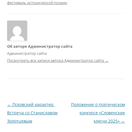
фестиваль исторической поэзии
.
Об авторе Администратор сайта
Администратор сайта
Посмотреть все записи автора Администратор сайта
→
Навигация
←
Псковский характер.
Положение о поэтическом
по
Встреча со Станиславом
конкурсе «Словенские
записям
Золотцевым
ключи 2025»
→