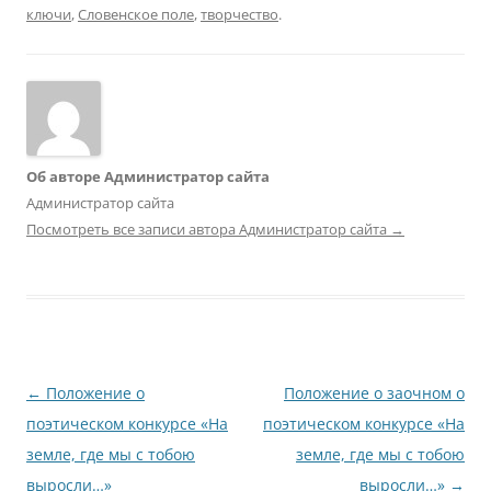
ключи
,
Словенское поле
,
творчество
.
Об авторе Администратор сайта
Администратор сайта
Посмотреть все записи автора Администратор сайта
→
Навигация
←
Положение о
Положение о заочном о
по
поэтическом конкурсе «На
поэтическом конкурсе «На
записям
земле, где мы с тобою
земле, где мы с тобою
выросли…»
выросли…»
→