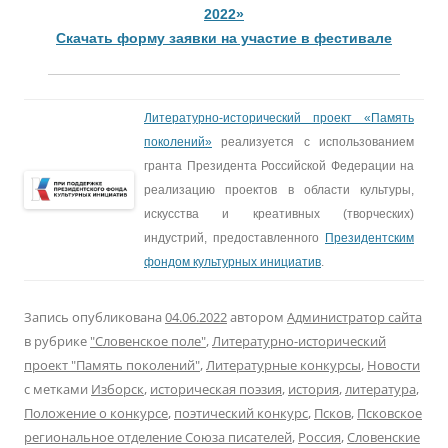
2022»
Скачать форму заявки на участие в фестивале
Литературно-исторический проект «Память
поколений»
реализуется с использованием
гранта Президента Российской Федерации на
реализацию проектов в области культуры,
искусства и креативных (творческих)
индустрий, предоставленного
Президентским
фондом культурных инициатив
.
Запись опубликована
04.06.2022
автором
Администратор сайта
в рубрике
"Словенское поле"
,
Литературно-исторический
проект "Память поколений"
,
Литературные конкурсы
,
Новости
с метками
Изборск
,
историческая поэзия
,
история
,
литература
,
Положение о конкурсе
,
поэтический конкурс
,
Псков
,
Псковское
региональное отделение Союза писателей
,
Россия
,
Словенские