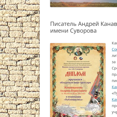
Писатель Андрей Кана
имени Суворова
Ка
Со
ли
за
Ср
пр
пи
Ка
«П
Ка
пр
уч