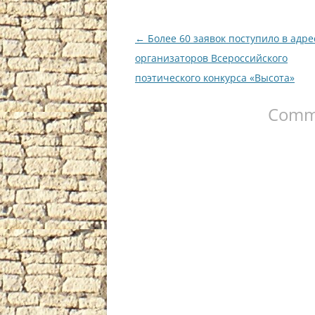
Навигация
←
Более 60 заявок поступило в адре
по
организаторов Всероссийского
записям
поэтического конкурса «Высота»
Comme