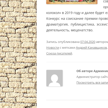
со
ор
колокол» в 2019 году и далее будет 
Конкурс на соискание премии прово
драматургия, публицистика, эссеи
деятельность, меценатство.
Запись опубликована
07.04.2020
авторо
Новости
с метками
Андрей Канавщиков
Союза писателей
.
Об авторе Админис
Администратор сайт
Посмотреть все зап