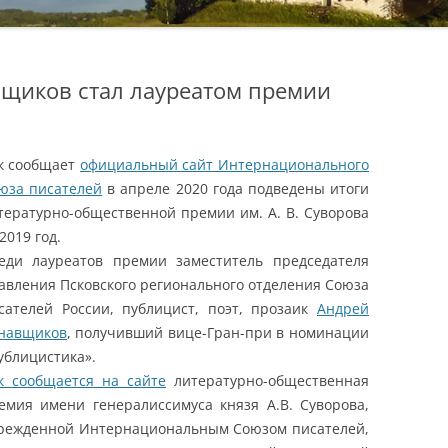
вщиков стал лауреатом премии
к сообщает
официальный сайт Интернационального
юза писателей
в апреле 2020 года подведены итоги
тературно-общественной премии им. А. В. Суворова
 2019 год.
еди лауреатов премии заместитель председателя
авления Псковского регионального отделения Союза
сателей России, публицист, поэт, прозаик
Андрей
навщиков
, получивший вице-Гран-при в номинации
ублицистика».
к сообщается на сайте
литературно-общественная
емия имени генералиссимуса князя А.В. Суворова,
режденной Интернациональным Союзом писателей,