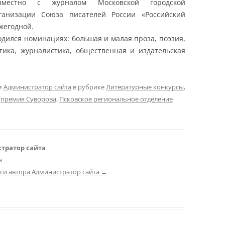
вместно с журналом Московской городской
ганизации Союза писателей России «Российский
ежегодной.
дился номинациях: большая и малая проза, поэзия,
стика, журналистика, общественная и издательская
м
Администратор сайта
в рубрике
Литературные конкурсы
,
,
премия Суворова
,
Псковское региональное отделение
тратор сайта
а
иси автора Администратор сайта
→