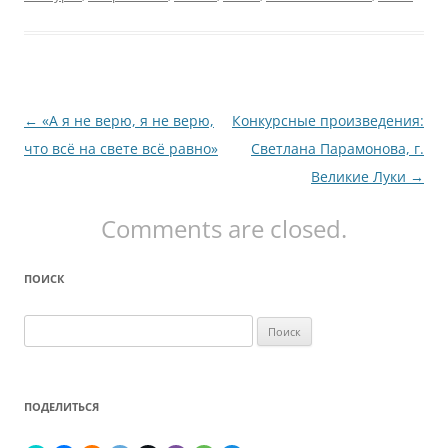
Навигация
←
«А я не верю, я не верю,
Конкурсные произведения:
по
что всё на свете всё равно»
Светлана Парамонова, г.
записям
Великие Луки
→
Comments are closed.
ПОИСК
Найти:
ПОДЕЛИТЬСЯ