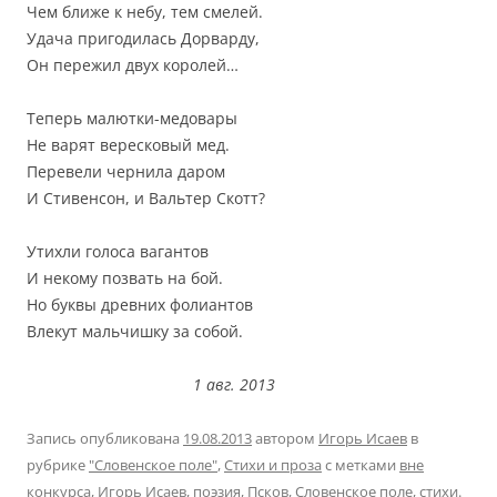
Чем ближе к небу, тем смелей.
Удача пригодилась Дорварду,
Он пережил двух королей…
Теперь малютки-медовары
Не варят вересковый мед.
Перевели чернила даром
И Стивенсон, и Вальтер Скотт?
Утихли голоса вагантов
И некому позвать на бой.
Но буквы древних фолиантов
Влекут мальчишку за собой.
1 авг. 2013
Запись опубликована
19.08.2013
автором
Игорь Исаев
в
рубрике
"Словенское поле"
,
Стихи и проза
с метками
вне
конкурса
,
Игорь Исаев
,
поэзия
,
Псков
,
Словенское поле
,
стихи
.