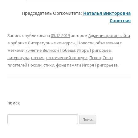
Председатель Оргкомитета:
Наталья Викторовна
Советная
Запись опубликована
05.12.2019
автором
Администратор сайта
в рубрике
Литературные конкурсы
,
Новости
,
объявления
с
метками
75-летие Великой Победы
,
Игорь Григорьев
,
литература
,
поэзия
,
поэтический конкурс
,
Псков
,
Союз
писателей России
,
стихи
,
фонд памяти Игоря Григорьева
.
ПОИСК
Найти: