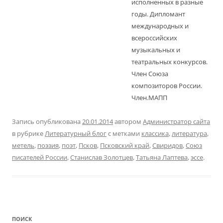
исполненных в разные
годы. Дипломант
международных и
всероссийских
музыкальных и
театральных конкурсов.
Член Союза
композиторов России.
Член.МАПП
Запись опубликована
20.01.2014
автором
Администратор сайта
в рубрике
Литературный блог
с метками
классика
,
литература
,
метель
,
поэзия
,
поэт
,
Псков
,
Псковский край
,
Свиридов
,
Союз
писателей России
,
Станислав Золотцев
,
Татьяна Лаптева
,
эссе
.
ПОИСК