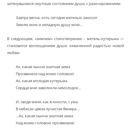
затянувшимся смутным состоянием души, с разочарованием:
Завтра весна, хоть сегодня метелью заносит
Землю мою и неладную душу мою…
В следующем, «зимнем» стихотворении – метель-кутерьма —
становится воплощением души, охваченной радостью новой
любви:
Ах, какая нынче знатная зима
Прозвенела над моею головою!
Ах, какая молодая кутерьма
Сердце мне заволокла немолодое…
И, сводя меня, как в юности, с ума.
В небесах цвела лучистая Венера…
…Ах, какая нынче знатная зима
Над моею головою прозвенела!