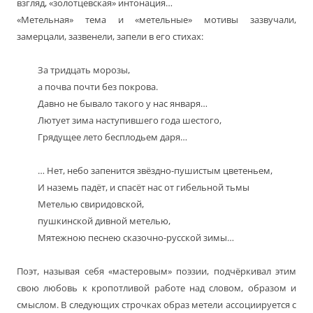
взгляд, «золотцевская» интонация…
«Метельная» тема и «метельные» мотивы зазвучали,
замерцали, зазвенели, запели в его стихах:
За тридцать морозы,
а почва почти без покрова.
Давно не бывало такого у нас января…
Лютует зима наступившего года шестого,
Грядущее лето бесплодьем даря…
… Нет, небо запенится звёздно-пушистым цветеньем,
И наземь падёт, и спасёт нас от гибельной тьмы
Метелью свиридовской,
пушкинской дивной метелью,
Мятежною песнею сказочно-русской зимы…
Поэт, называя себя «мастеровым» поэзии, подчёркивал этим
свою любовь к кропотливой работе над словом, образом и
смыслом. В следующих строчках образ метели ассоциируется с