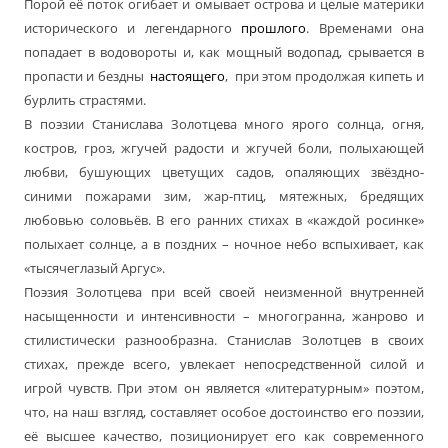
Порой её поток огибает и омывает острова и целые материки
исторического и легендарного
прошлого
. Временами она
попадает в водовороты и, как мощный водопад, срывается в
пропасти и бездны
настоящего
, при этом продолжая кипеть и
бурлить страстями.
В поэзии Станислава Золотцева много ярого солнца, огня,
костров, гроз, жгучей радости и жгучей боли, полыхающей
любви, бушующих цветущих садов, опаляющих звёздно-
синими пожарами зим, жар-птиц, мятежных, бредящих
любовью соловьёв. В его ранних стихах в «каждой росинке»
полыхает солнце, а в поздних – ночное небо вспыхивает, как
«тысячеглазый Аргус».
Поэзия Золотцева при всей своей неизменной внутренней
насыщенности и интенсивности – многогранна, жанрово и
стилистически разнообразна. Станислав Золотцев в своих
стихах, прежде всего, увлекает непосредственной силой и
игрой чувств. При этом он является «литературным» поэтом,
что, на наш взгляд, составляет особое достоинство его поэзии,
её высшее качество, позиционирует его как современного