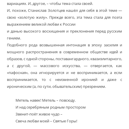
вариациях. И, другое, – чтобы тема стала своей.
И, похоже, Станислав Золотцев нашёл для себя в этой теме —
свою «золотую жилу». Прежде всего, эта тема стала для поэта
выражением великой любви к России
и данью высокого восхищения и преклонения перед русским
гением.
Подобного рода возвышенная интонация в эпоху засилия и
мощного распространения в современном обществе идей и
образов, с одной стороны, поставангардного, квазиэлитарного,
а с другой, — массового искусства, — отвергается, как
«пафосная», она игнорируется и не воспринимается, а если
воспринимается, то с неизменной иронией и даже с
ироническим (а, по сути, обывательским) презрением.
Метель навек! Метель – повсюду.
И над серебряным родным простором
Звенит-поёт живое чудо –
Свеча любви моей – Святые Горы!