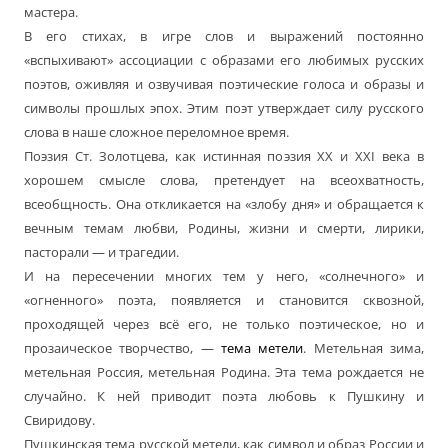
мастера.
В его стихах, в игре слов и выражений постоянно
«вспыхивают» ассоциации с образами его любимых русских
поэтов, оживляя и озвучивая поэтические голоса и образы и
символы прошлых эпох. Этим поэт утверждает силу русского
слова в наше сложное переломное время.
Поэзия Ст. Золотцева, как истинная поэзия ХХ и XXI века в
хорошем смысле слова, претендует на всеохватность,
всеобщность. Она откликается на «злобу дня» и обращается к
вечным темам любви, Родины, жизни и смерти, лирики,
пасторали — и трагедии.
И на пересечении многих тем у него, «солнечного» и
«огненного» поэта, появляется и становится сквозной,
проходящей через всё его, не только поэтическое, но и
прозаическое творчество, —
тема метели
. Метельная зима,
метельная Россия, метельная Родина. Эта тема рождается не
случайно. К ней приводит поэта любовь к Пушкину и
Свиридову.
Пушкинская тема русской метели, как символ и образ России и