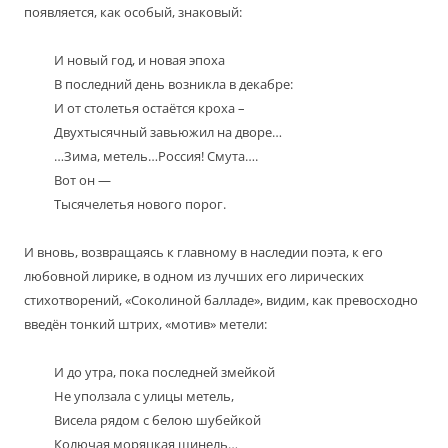
появляется, как особый, знаковый:
И новый год, и новая эпоха
В последний день возникла в декабре:
И от столетья остаётся кроха –
Двухтысячный завьюжил на дворе…
…Зима, метель…Россия! Смута….
Вот он —
Тысячелетья нового порог.
И вновь, возвращаясь к главному в наследии поэта, к его
любовной лирике, в одном из лучших его лирических
стихотворений, «Соколиной балладе», видим, как превосходно
введён тонкий штрих, «мотив» метели:
И до утра, пока последней змейкой
Не уползала с улицы метель,
Висела рядом с белою шубейкой
Колючая моряцкая шинель…