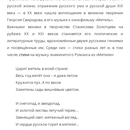
русской жизни, отражение русского ума и русской души ХIX
века — в ХХ веке нашла воплощение в великом творении
Георгия Свиридова, в его музыке к кинофильму «Метель».
Важными вехами в творчестве Станислава Золотцева на
рубеже ХХ и XXI веков становятся его поэтические и
литературные труды, вдохновлённые двумя русскими гениями
и посвящённые им. Среди них — стихи разных лет и, в том
числе,
стихи
на музыку знаменитого Романса из «Метели»:
Царит метель в моей стране:
Весь год метёт она – и даже летом
Кружится пух. А по весне
Заметены сады вишнёвым цветом.
И снегопад, и звездопад,
И золотой листвы летучий терем…
Звенящий свет, мятежный взгляд…
И сердце русское горит в метели!…