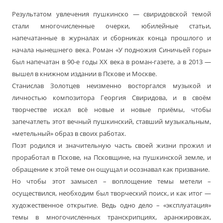
Результатом увлечения пушкинско — свиридовской темой
стали многочисленные очерки, юбилейные статьи,
напечатанные в журналах и сборниках конца прошлого и
начала нынешнего века. Роман «У подножия Синичьей горы»
был напечатан в 90-е годы XX века в роман-газете, а в 2013 —
вышел в книжном издании в Пскове и Москве.
Станислав Золотцев неизменно восторгался музыкой и
личностью композитора Георгия Свиридова, и в своём
творчестве искал всё новые и новые приёмы, чтобы
запечатлеть этот вечный пушкинский, ставший музыкальным,
«метельный» образ в своих работах.
Поэт родился и значительную часть своей жизни прожил и
проработал в Пскове, на Псковщине, на пушкинской земле, и
обращение к этой теме он ощущал и осознавал как призвание.
Но чтобы этот замысел – воплощение темы метели –
осуществился, необходим был творческий поиск, и как итог —
художественное открытие. Ведь одно дело – «эксплуатация»
темы в многочисленных транскрипциях, аранжировках,