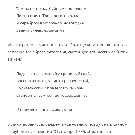
Там по весне над буйным яроводьем
Поёт свирель Тригорского холма,
И серебром в морозном новогодье
Звенит синеволосая зима…
Многократно звучит в стихах Золотцева мотив вьюги как
воплощение образа лихолетья, смуты, драматических событий
в жизни:
Под звон пасхальный и грачиный грай,
Восстав из вьюг, устав от разрушений,
Родительский и прадедовский край
Становится землёй твоих свершений.
И надо жить, пока жива душа….
В стихотворении, входящем в «Сыновнюю поэму», написанном
на рубеже тысячелетий (31 декабря 1999), образ вьюги