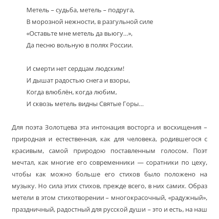
Метель – судьба, метель – подруга,
В морозной нежности, в разгульной силе
«Оставьте мне метель да вьюгу…»,
Да песню вольную в полях России.
И смерти нет сердцам людским!
И дышат радостью снега и взоры,
Когда влюблён, когда любим,
И сквозь метель видны Святые Горы…
Для поэта Золотцева эта интонация восторга и восхищения –
природная и естественная, как для человека, родившегося с
красивым, самой природою поставленным голосом. Поэт
мечтал, как многие его современники — соратники по цеху,
чтобы как можно больше его стихов было положено на
музыку. Но сила этих стихов, прежде всего, в них самих. Образ
метели в этом стихотворении – многокрасочный, «радужный»,
праздничный, радостный для русской души – это и есть, на наш