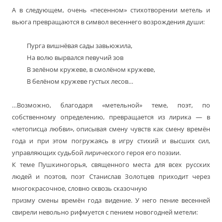
А в следующем, очень «песенном» стихотворении метель и
вьюга превращаются в символ весеннего возрождения души:
Пурга вишнёвая сады завьюжила,
На волю вырвался певучий зов
В зелёном кружеве, в смолёном кружеве,
В белёном кружеве густых лесов…
…Возможно, благодаря «метельной» теме, поэт, по
собственному определению, превращается из лирика — в
«летописца любви», описывая смену чувств как смену времён
года и при этом погружаясь в игру стихий и высших сил,
управляющих судьбой лирического героя его поэзии.
К теме Пушкиногорья, священного места для всех русских
людей и поэтов, поэт Станислав Золотцев приходит через
многокрасочное, словно сквозь сказочную
призму смены времён года видение. У него пение весенней
свирели невольно рифмуется с пением новогодней метели: