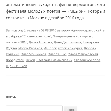
автоматически выходят в финал лермонтовского
фестиваля молодых поэтов — «Мцыри», который
состоится в Москве в декабре 2016 года.
Запись опубликована
02.08.2016
автором
Администратор сайта
в рубрике
"Словенское поле"
,
Литературные конкурсы
с
метками
2016
,
Дарья Ильгова
,
Дина Дабришюте
,
Екатерина
Юдина
,
Игорь Кабанов
,
Изборск
,
итоги конкурса
,
Любовь
Коленик
,
Олег Мошников
,
Олег Сешко
,
Ольга Флярковская
,
победители
,
Псков
,
Светлана Размыслович
,
Словенское поле
,
Юрий Ишков
.
ПОИСК
Найти: