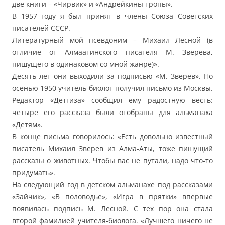
две книги – «Чирвик» и «Андрейкины тропы».
В 1957 году я был принят в члены Союза Советских
писателей СССР.
Литературный мой псевдоним – Михаил Лесной (в
отличие от Алмаатинского писателя М. Зверева,
пишущего в одинаковом со мной жанре)».
Десять лет они выходили за подписью «М. Зверев». Но
осенью 1950 учитель-биолог получил письмо из Москвы.
Редактор «Детгиза» сообщил ему радостную весть:
четыре его рассказа были отобраны для альманаха
«Детям».
В конце письма говорилось: «Есть довольно известный
писатель Михаил Зверев из Алма-Аты, тоже пишущий
рассказы о животных. Чтобы вас не путали, надо что-то
придумать».
На следующий год в детском альманахе под рассказами
«Зайчик», «В половодье», «Игра в прятки» впервые
появилась подпись М. Лесной. С тех пор она стала
второй фамилией учителя-биолога. «Лучшего ничего не