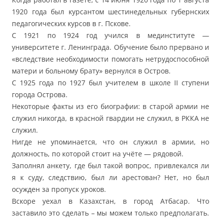
1920 года был курсантом шестинедельных губернских
педагогических курсов в г. Пскове.
С 1921 по 1924 год учился в мединституте —
университете г. Ленинграда. Обучение было прервано и
«вследствие необходимости помогать нетрудоспособной
матери и больному брату» вернулся в Остров.
С 1925 года по 1927 был учителем в школе II ступени
города Острова.
Некоторые факты из его биографии: в старой армии не
служил никогда, в красной гвардии не служил, в РККА не
служил.
Нигде не упоминается, что он служил в армии, но
должность, по которой стоит на учёте — рядовой.
Заполнял анкету, где был такой вопрос, привлекался ли
я к суду, следствию, был ли арестован? Нет, но был
осужден за пропуск уроков.
Вскоре уехал в Казахстан, в город Атбасар. Что
заставило это сделать – мы можем только предполагать.