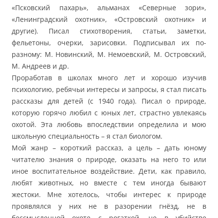
«Псковский пахарь», альманах «Северные зори»,
«Ленинградский охотник», «Островский охотник» и
другие). Писал стихотворения, статьи, заметки,
фельетоны, очерки, зарисовки. Подписывал их по-
разному: М. Новинский, М. Немоевский, М. Островский,
М. Андреев и др.
Проработав в школах много лет и хорошо изучив
психологию, ребячьи интересы и запросы, я стал писать
рассказы для детей (с 1940 года). Писал о природе,
которую горячо любил с юных лет, страстно увлекаясь
охотой. Эта любовь впоследствии определила и мою
школьную специальность – я стал биологом.
Мой жанр – короткий рассказ, а цель – дать юному
читателю знания о природе, оказать на него то или
иное воспитательное воздействие. Дети, как правило,
любят животных, но вместе с тем иногда бывают
жестоки. Мне хотелось, чтобы интерес к природе
проявлялся у них не в разорении гнёзд, не в
бессмысленной охоте с рогаткой, не в убийстве