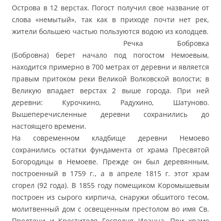
Острова в 12 верстах. Погост получил свое название от
слова «немытый», так как в приходе почти нет рек,
жители большею частью пользуются водою из колодцев.
Речка Бобровка
(Бобровна) берет начало под погостом Немоевым,
находится примерно в 700 метрах от деревни и является
правым притоком реки Великой Волковской волости; в
Великую впадает верстах 2 выше города. При ней
деревни: Курочкино, Радухино, Шатуново.
Вышеперечисленные деревни сохранились до
настоящего времени.
На современном кладбище деревни Немоево
сохранились остатки фундамента от храма Пресвятой
Богородицы в Немоеве. Прежде он был деревянным,
построенный в 1759 г., а в апреле 1815 г. этот храм
сгорел (92 года). В 1855 году помещиком Коромышевым
построен из сырого кирпича, снаружи обшитого тесом,
молитвенный дом с освещенным престолом во имя Св.
Предтечи и Крестителя Господня Иоанна. При храме