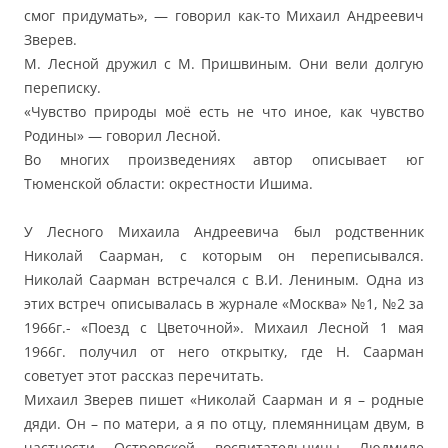
смог придумать», — говорил как-то Михаил Андреевич
Зверев.
М. Лесной дружил с М. Пришвиным. Они вели долгую
переписку.
«Чувство природы моё есть не что иное, как чувство
Родины» — говорил Лесной.
Во многих произведениях автор описывает юг
Тюменской области: окрестности Ишима.
У Лесного Михаила Андреевича был родственник
Николай Саарман, с которым он переписывался.
Николай Саарман встречался с В.И. Лениным. Одна из
этих встреч описывалась в журнале «Москва» №1, №2 за
1966г.- «Поезд с Цветочной». Михаил Лесной 1 мая
1966г. получил от него открытку, где Н. Саарман
советует этот рассказ перечитать.
Михаил Зверев пишет «Николай Саарман и я – родные
дяди. Он – по матери, а я по отцу, племянницам двум, в
частности Островской воспитательницы Людмиле