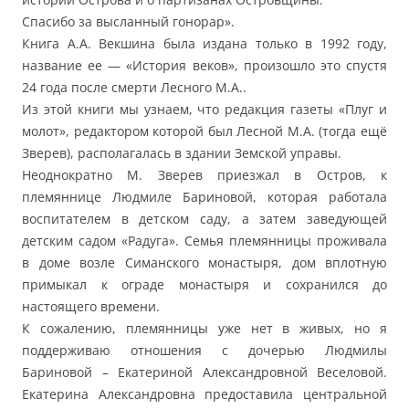
Спасибо за высланный гонорар».
Книга А.А. Векшина была издана только в 1992 году,
название ее — «История веков», произошло это спустя
24 года после смерти Лесного М.А..
Из этой книги мы узнаем, что редакция газеты «Плуг и
молот», редактором которой был Лесной М.А. (тогда ещё
Зверев), располагалась в здании Земской управы.
Неоднократно М. Зверев приезжал в Остров, к
племяннице Людмиле Бариновой, которая работала
воспитателем в детском саду, а затем заведующей
детским садом «Радуга». Семья племянницы проживала
в доме возле Симанского монастыря, дом вплотную
примыкал к ограде монастыря и сохранился до
настоящего времени.
К сожалению, племянницы уже нет в живых, но я
поддерживаю отношения с дочерью Людмилы
Бариновой – Екатериной Александровной Веселовой.
Екатерина Александровна предоставила центральной