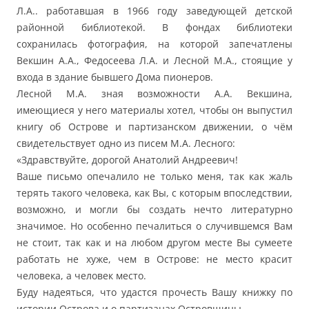
Л.А.. работавшая в 1966 году заведующей детской
районной библиотекой. В фондах библиотеки
сохранилась фотография, на которой запечатлены
Векшин А.А., Федосеева Л.А. и Лесной М.А., стоящие у
входа в здание бывшего Дома пионеров.
Лесной М.А. зная возможности А.А. Векшина,
имеющиеся у него материалы хотел, чтобы он выпустил
книгу об Острове и партизанском движении, о чём
свидетельствует одно из писем М.А. Лесного:
«Здравствуйте, дорогой Анатолий Андреевич!
Ваше письмо опечалило не только меня, так как жаль
терять такого человека, как Вы, с которым впоследствии,
возможно, и могли бы создать нечто литературно
значимое. Но особенно печалиться о случившемся Вам
не стоит, так как и на любом другом месте Вы сумеете
работать не хуже, чем в Острове: не место красит
человека, а человек место.
Буду надеяться, что удастся прочесть Вашу книжку по
истории Острова и о партизанах Островщины.