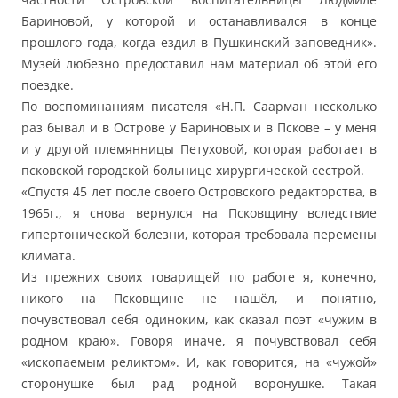
Бариновой, у которой и останавливался в конце
прошлого года, когда ездил в Пушкинский заповедник».
Музей любезно предоставил нам материал об этой его
поездке.
По воспоминаниям писателя «Н.П. Саарман несколько
раз бывал и в Острове у Бариновых и в Пскове – у меня
и у другой племянницы Петуховой, которая работает в
псковской городской больнице хирургической сестрой.
«Спустя 45 лет после своего Островского редакторства, в
1965г., я снова вернулся на Псковщину вследствие
гипертонической болезни, которая требовала перемены
климата.
Из прежних своих товарищей по работе я, конечно,
никого на Псковщине не нашёл, и понятно,
почувствовал себя одиноким, как сказал поэт «чужим в
родном краю». Говоря иначе, я почувствовал себя
«ископаемым реликтом». И, как говорится, на «чужой»
сторонушке был рад родной воронушке. Такая