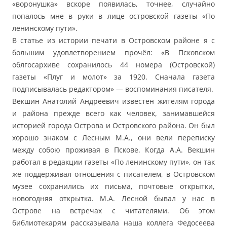
«воронушка» вскоре появилась, точнее, случайно
попалось мне в руки в лице островской газеты «По
ленинскому пути».
В статье из истории печати в Островском районе я с
большим удовлетворением прочёл: «В Псковском
облгосархиве сохранилось 44 номера (Островской)
газеты «Плуг и молот» за 1920. Сначала газета
подписывалась редактором» — воспоминания писателя.
Векшин Анатолий Андреевич известен жителям города
и района прежде всего как человек, занимавшейся
историей города Острова и Островского района. Он был
хорошо знаком с Лесным М.А., они вели переписку
между собою проживая в Пскове. Когда А.А. Векшин
работал в редакции газеты «По ленинскому пути», он так
же поддерживал отношения с писателем, в Островском
музее сохранились их письма, почтовые открытки,
новогодняя открытка. М.А. Лесной бывал у нас в
Острове на встречах с читателями. Об этом
библиотекарям рассказывала наша коллега Федосеева