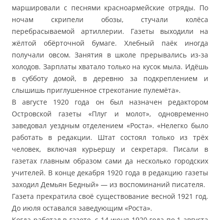
маршировали с песнями красноармейские отряды. По
ночам скрипели обозы, стучали колёса
перебрасываемой артиллерии. Газеты выходили на
жёлтой обёрточной бумаге. Хлебный паёк иногда
получали овсом. Занятия в школе прерывались из-за
холодов. Зарплаты хватало только на кусок мыла. Идёшь
в субботу домой, в деревню за подкреплением и
слышишь приглушенное стрекотание пулемёта».
В августе 1920 года он был назначен редактором
Островской газеты «Плуг и молот», одновременно
заведовал уездным отделением «Роста». «Нелегко было
работать в редакции. Штат состоял только из трёх
человек, включая курьершу и секретаря. Писали в
газетах главным образом сами да несколько городских
учителей. В конце декабря 1920 года в редакцию газеты
заходил Демьян Бедный» — из воспоминаний писателя.
Газета прекратила своё существование весной 1921 год.
До июля оставался заведующим «Роста».
Когда работал в газете, с 14 июня 1920 года по 1 августа