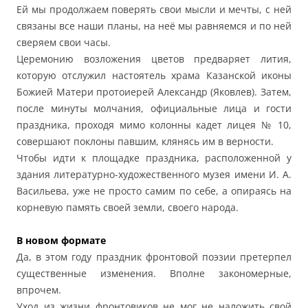
Ей мы продолжаем поверять свои мысли и мечты, с ней
связаны все наши планы, на неё мы равняемся и по ней
сверяем свои часы.
Церемонию возложения цветов предваряет лития,
которую отслужил настоятель храма Казанской иконы
Божией Матери протоиерей Александр (Яковлев). Затем,
после минуты молчания, официальные лица и гости
праздника, проходя мимо колонны кадет лицея № 10,
совершают поклоны павшим, клянясь им в верности.
Чтобы идти к площадке праздника, расположенной у
здания литературно-художественного музея имени И. А.
Васильева, уже не просто самим по себе, а опираясь на
корневую память своей земли, своего народа.
В новом формате
Да, в этом году праздник фронтовой поэзии претерпел
существенные изменения. Вполне закономерные,
впрочем.
Уход из жизни фронтовиков не мог не наложить свой