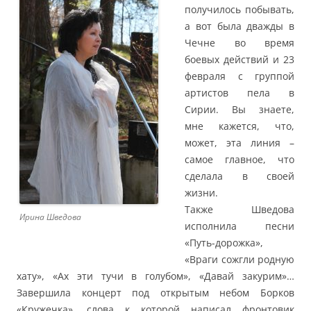
получилось побывать,
а вот была дважды в
Чечне во время
боевых действий и 23
февраля с группой
артистов пела в
Сирии. Вы знаете,
мне кажется, что,
может, эта линия –
самое главное, что
сделала в своей
жизни.
Также Шведова
Ирина Шведова
исполнила песни
«Путь-дорожка»,
«Враги сожгли родную
хату», «Ах эти тучи в голубом», «Давай закурим»…
Завершила концерт под открытым небом Борков
«Кружечка», слова к которой написал фронтовик