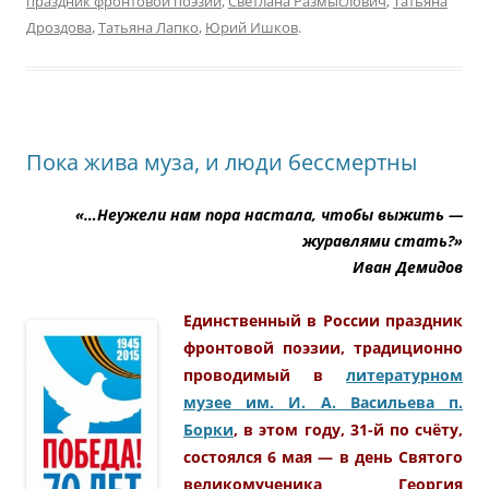
праздник фронтовой поэзии
,
Светлана Размыслович
,
Татьяна
Дроздова
,
Татьяна Лапко
,
Юрий Ишков
.
Пока жива муза, и люди бессмертны
«…Неужели нам пора настала, чтобы выжить —
журавлями стать?»
Иван Демидов
Единственный в России праздник
фронтовой поэзии, традиционно
проводимый в
литературном
музее им. И. А. Васильева п.
Борки
, в этом году, 31-й по счёту,
состоялся 6 мая — в день Святого
великомученика Георгия