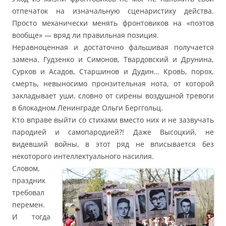
отпечаток на изначальную сценаристику действа.
Просто механически менять фронтовиков на «поэтов
вообще» — вряд ли правильная позиция.
Неравноценная и достаточно фальшивая получается
замена. Гудзенко и Симонов, Твардовский и Друнина,
Сурков и Асадов, Старшинов и Дудин… КровЬ, порох,
смерть, невыносимо пронзительная нота, от которой
закладывает уши, словно от сирены воздушной тревоги
в блокадном Ленинграде Ольги Берггольц.
Кто вправе выйти со стихами вместо них и не зазвучать
пародией и самопародией?! Даже Высоцкий, не
видевший войны, в этот ряд не вписывается без
некоторого интеллектуального насилия.
Словом,
праздник
требовал
перемен.
И тогда