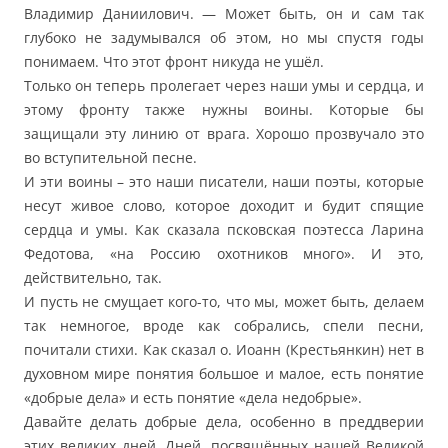
Владимир Даниилович. — Может быть, он и сам так
глубоко не задумывался об этом, но мы спустя годы
понимаем. Что этот фронт никуда не ушёл.
Только он теперь пролегает через наши умы и сердца, и
этому фронту также нужны воины. Которые бы
защищали эту линию от врага. Хорошо прозвучало это
во вступительной песне.
И эти воины – это наши писатели, наши поэты, которые
несут живое слово, которое доходит и будит спящие
сердца и умы. Как сказала псковская поэтесса Ларина
Федотова, «на Россию охотников много». И это,
действительно, так.
И пусть не смущает кого-то, что мы, может быть, делаем
так немногое, вроде как собрались, спели песни,
почитали стихи. Как сказал о. Иоанн (Крестьянкин) нет в
духовном мире понятия большое и малое, есть понятие
«добрые дела» и есть понятие «дела недобрые».
Давайте делать добрые дела, особенно в преддверии
этих великих дней. Дней, посвящённых нашей Великой