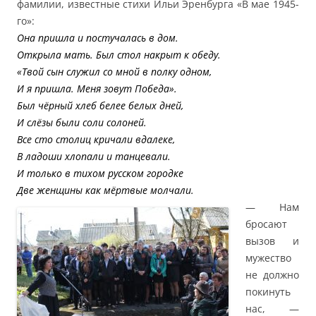
фамилии, известные стихи Ильи Эренбурга «В мае 1945-
го»:
Она пришла и постучалась в дом.
Открыла мать. Был стол накрыт к обеду.
«Твой сын служил со мной в полку одном,
И я пришла. Меня зовут Победа».
Был чёрный хлеб белее белых дней,
И слёзы были соли солоней.
Все сто столиц кричали вдалеке,
В ладоши хлопали и танцевали.
И только в тихом русском городке
Две женщины как мёртвые молчали.
— Нам
бросают
вызов и
мужество
не должно
покинуть
нас, —