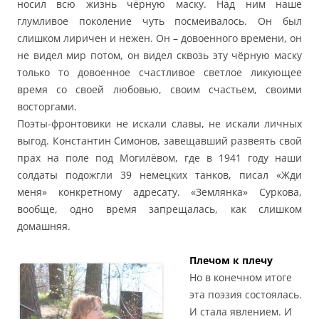
носил всю жизнь чёрную маску. Над ним наше
глумливое поколение чуть посмеивалось. Он был
слишком лиричен и нежен. Он – довоенного времени, он
не видел мир потом, он видел сквозь эту чёрную маску
только то довоенное счастливое светлое ликующее
время со своей любовью, своим счастьем, своими
восторгами.
Поэты-фронтовики не искали славы, не искали личных
выгод. Константин Симонов, завещавший развеять свой
прах на поле под Могилёвом, где в 1941 году наши
солдаты подожгли 39 немецких танков, писал «Жди
меня» конкретному адресату. «Землянка» Суркова,
вообще, одно время запрещалась, как слишком
домашняя.
Плечом к плечу
Но в конечном итоге
эта поэзия состоялась.
И стала явлением. И