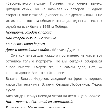
«Бессмертного полка». Причём, что очень важно:
цитируя стихи, он не называл их авторов. С одной
стороны, они и так общеизвестны, а с другой – важны не
их имена, а вот эта общая интонация, одна на всех, как
одной на всех была в 1945-м Победа.
Прощайте! Уходим с порога
Над старой судьбой не вольны.
Кончается наша дорога –
Дорога пришедших с войны.
(Михаил Дудин)
— Она кончалась для каждого постепенно из них и вот
остались только портреты. Но мы сегодня соберёмся
снова вместе. Смерти же, на самом деле, нет, —
констатировал Валентин Яковлевич.
Встанет Виктор Федотов, ушедший на фронт с первого
курса Литинститута. Встанут Овидий Любовиков, Фёдор
Сухов…
Александр Шевчук некогда читал на лестнице в Борках:
Нас осталось… Сосчитай-ка, грамотный!
Единицы нас. Мы нынче — мамонты.