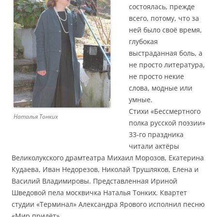
состоялась, прежде
всего, потому, что за
ней было своё время,
глубокая
выстраданная боль, а
не просто литература,
не просто некие
слова, модные или
умные.
Стихи «Бессмертного
Наталья Тонких
полка русской поэзии»
33-го праздника
читали актёры
Великолукского драмтеатра Михаил Морозов, Екатерина
Кудаева, Иван Недорезов, Николай Трушляков, Елена и
Василий Владимировы. Представленная Ириной
Шведовой пела москвичка Наталья Тонких. Квартет
студии «Терминал» Александра Ярового исполнил песню
«Мир придёт».