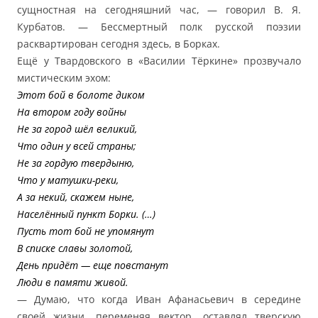
сущностная на сегодняшний час, — говорил В. Я.
Курбатов. — Бессмертный полк русской поэзии
расквартирован сегодня здесь, в Борках.
Ещё у Твардовского в «Василии Тёркине» прозвучало
мистическим эхом:
Этот бой в болоте диком
На втором году войны
Не за город шёл великий,
Что один у всей страны;
Не за гордую твердыню,
Что у матушки-реки,
А за некий, скажем ныне,
Населённый пункт Борки. (…)
Пусть тот бой не упомянут
В списке славы золотой,
День придёт — еще повстанут
Люди в памяти живой.
— Думаю, что когда Иван Афанасьевич в середине
своей жизни, переменяя вектор, оставлял тверскую