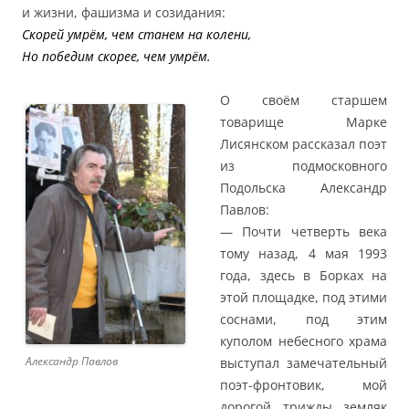
и жизни, фашизма и созидания:
Скорей умрём, чем станем на колени,
Но победим скорее, чем умрём.
О своём старшем
товарище Марке
Лисянском рассказал поэт
из подмосковного
Подольска Александр
Павлов:
— Почти четверть века
тому назад, 4 мая 1993
года, здесь в Борках на
этой площадке, под этими
соснами, под этим
куполом небесного храма
Александр Павлов
выступал замечательный
поэт-фронтовик, мой
дорогой трижды земляк