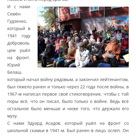
И с нами
Семён
Гудзенко,
который в
1941 году
доброволь
цем ушёл
на фронт.
Юрий
Белаш,
который начал войну рядовым, а закончил лейтенантом,
был тяжело ранен и только через 22 года после войны, в
1967-м написал первое своё стихотворение, чтобы с той
поры всё, что он писал, было только о войне. Ведь всё
остальное было меньше и ниже того, что держало его
музу.
С нами Эдуард Асадов, который ушёл на фронт со
школьной скамьи в 1941-м. Был ранен в лицо, ослеп. Он