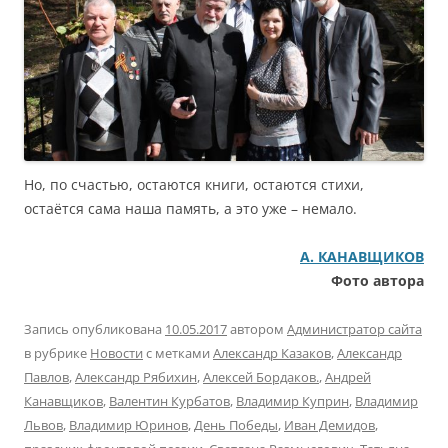
Но, по счастью, остаются книги, остаются стихи,
остаётся сама наша память, а это уже – немало.
А. КАНАВЩИКОВ
Фото автора
Запись опубликована
10.05.2017
автором
Администратор сайта
в рубрике
Новости
с метками
Александр Казаков
,
Александр
Павлов
,
Александр Рябихин
,
Алексей Бордаков.
,
Андрей
Канавщиков
,
Валентин Курбатов
,
Владимир Куприн
,
Владимир
Львов
,
Владимир Юринов
,
День Победы
,
Иван Демидов
,