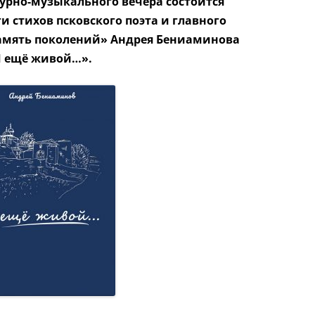
турно-музыкального вечера состоится
и стихов псковского поэта
и главного
амять поколений»
Андрея Бениаминова
Я ещё живой…».