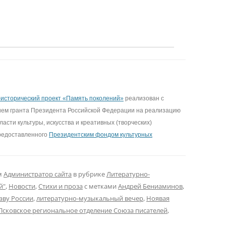
исторический проект «Память поколений»
реализован с
ием гранта Президента Российской Федерации на реализацию
ласти культуры, искусства и креативных (творческих)
редоставленного
Президентским фондом культурных
м
Администратор сайта
в рубрике
Литературно-
й"
,
Новости
,
Стихи и проза
с метками
Андрей Бениаминов
,
аву России
,
литературно-музыкальный вечер
,
Ноявая
Псковское региональное отделение Союза писателей
,