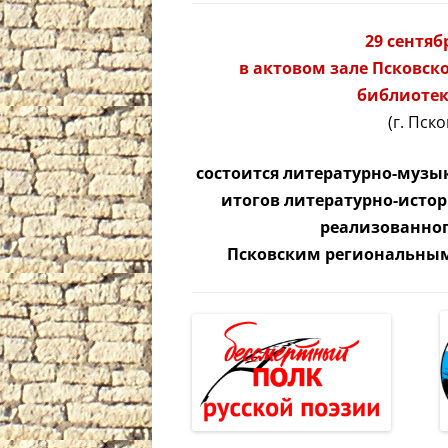
29 сентябр
в актовом зале Псковск
библиоте
(г. Пск
состоится литературно-муз
итогов литературно-истор
реализованного
Псковским региональным