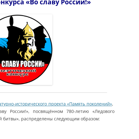
нкурса «Во славу России!»
турно-исторического проекта «Память поколений»
,
аву России!», посвящённом 780-летию «Ледового
й битвы», распределены следующим образом: