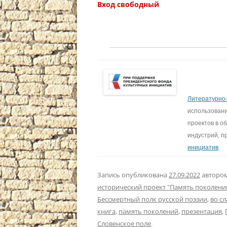
Вход свободный
Литературно-
использован
проектов в об
индустрий, п
инициатив
.
Запись опубликована
27.09.2022
авторо
исторический проект "Память поколени
Бессмертный полк русской поэзии
,
во сл
книга
,
память поколений
,
презентация
,
Словенское поле
.