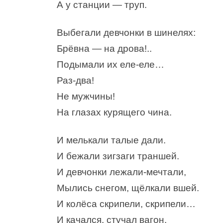
А у станции — труп.
Выбегали девчонки в шинелях:
Брёвна — на дрова!..
Подымали их еле-еле…
Раз-два!
Не мужчины!
На глазах курящего чина.
И мелькали талые дали.
И бежали зигзаги траншей.
И девчонки лежали-мечтали,
Мылись снегом, щёлкали вшей.
И колёса скрипели, скрипели…
И качался, стучал вагон.