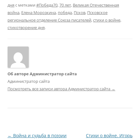
дня
с метками
#Победа70
,
70 лет
,
Великая Отечественная
война
,
Елена Морозкина
,
победа
,
Псков
,
Псковское
региональное отделение Союза писателей
,
стихи о войне
,
стихотворение дня
.
Об авторе Администратор сайта
Администратор сайта
Посмотреть все записи автора Администратор сайта
→
Навигация
←
Война и судьба в поэзии
Стихи о войне. Игорь