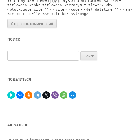
You may use these
HTML
tags and attributes:
<a href=""
title=""> <abbr title=""> <acronym title=""> <b>
<blockquote cite=""> <cite> <code> <del datetime=""> <em>
<i> <q cite=""> <s> <strike> <strong>
ПОИСК
Найти:
ПОДЕЛИТЬСЯ
АКТУАЛЬНО