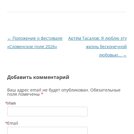
Навигация
←
Положение о фестивале
Артём Тасалов: Я люблю эту
по
«Словенское поле 2026»
жизнь бесконечной
записям
любовью…
→
Добавить комментарий
Ваш адрес email не будет опубликован. Обязательные
поля помечены
*
Имя
*
Email
*