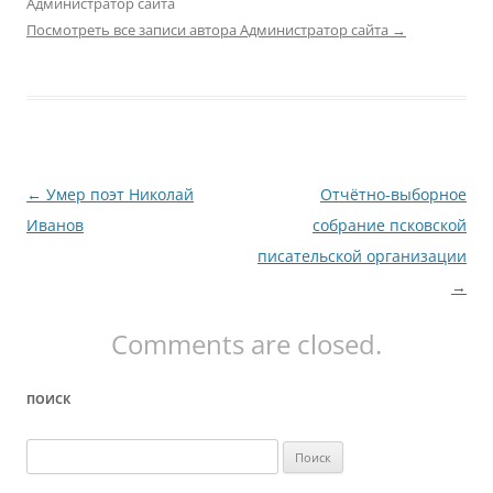
Администратор сайта
Посмотреть все записи автора Администратор сайта
→
Навигация
←
Умер поэт Николай
Отчётно-выборное
по
Иванов
собрание псковской
записям
писательской организации
→
Comments are closed.
ПОИСК
Найти: