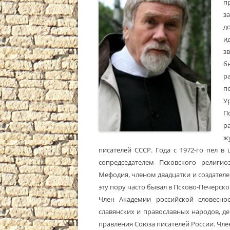
п
з
д
и
з
б
р
п
У
П
р
ж
писателей СССР. Года с 1972-го пел в
сопредседателем Псковского религи
Мефодия, членом двадцатки и создателе
эту пору часто бывал в Псково-Печерск
Член Академии российской словесно
славянских и православных народов, д
правления Союза писателей России. Член