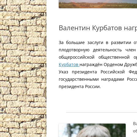
Валентин Курбатов на
За большие заслуги в развитии о
плодотворную деятельность член
общероссийской общественной 
Курбатов
награждён Орденом Друж
Указ президента Российской Фе
государственными наградами Росс
президента России.
В
об