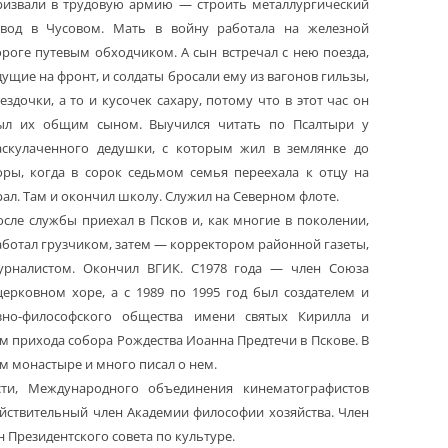
ризвали в трудовую армию — строить металлургический
авод в Чусовом. Мать в войну работала на железной
ороге путевым обходчиком. А сын встречал с нею поезда,
дущие на фронт, и солдаты бросали ему из вагонов гильзы,
вездочки, а то и кусочек сахару, потому что в этот час он
ыл их общим сыном. Выучился читать по Псалтыри у
аскулаченного дедушки, с которым жил в землянке до
оры, когда в сорок седьмом семья переехала к отцу на
рал. Там и окончил школу. Служил на Северном флоте.
осле службы приехал в Псков и, как многие в поколении,
аботал грузчиком, затем — корректором районной газеты,
урналистом. Окончил ВГИК. С1978 года — член Союза
 церковном хоре, а с 1989 по 1995 год был создателем и
озно-философского общества имени святых Кирилла и
м прихода собора Рождества Иоанна Предтечи в Пскове. В
ом монастыре и много писал о нем.
сти, Международного объединения кинематографистов
ействительный член Академии философии хозяйства. Член
 Президентского совета по культуре.