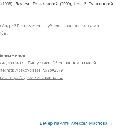
(1998). Лауреат Горьковской (2009), Новой Пушкинской
м
Андрей Бениаминов
в рубрике
Новости
с метками
жбы
.
 Бениаминов
жил, женился... Пишу стихи. Об остальном на моей
е: http://pskovpisatel.ru/?p=2579
иси автора Андрей Бениаминов
→
Вечер памяти Алексея Маслова
→