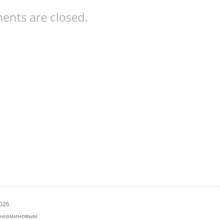
nts are closed.
026
Бениаминовым