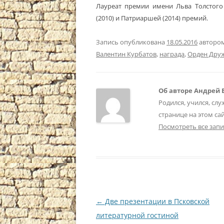
Лауреат премии имени Льва Толстого 
(2010) и Патриаршей (2014) премий.
Запись опубликована
18.05.2016
авторо
Валентин Курбатов
,
награда
,
Орден Дру
Об авторе Андрей
Родился, учился, слу
странице на этом сайт
Посмотреть все зап
Навигация
←
Две презентации в Псковской
по
литературной гостиной