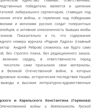
орическом единстве) главные, ответственные,
следственные победители, является и шипение
тателей либерального серпентария, ставящих под
нение итоги войны, и глумление над победными
волами и могилами русских солдат толерантных
опейцев, и активная злокозненность бывших якобы
юзников. Показательно и то, что содержание
едного номера журнала «Родная Ладога» (главный
актор Андрей Ребров) сложилось как будто само
ой, без строгого плана, без редакционного заказа.
 велению сердец, в ответственности перед
е писатели сами присылали свои материалы,
 в Великой Отечественной войне, в которых
духовные основы, исторические последствия Нашей
выводы и высокие литературно-художественные
ского и Карельского Константина (Горянова)
Отечественной войны и деятельность Русской