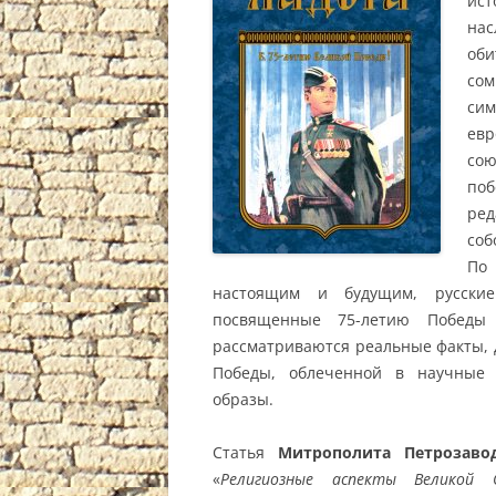
ист
на
оби
сом
сим
евр
со
поб
ред
соб
По
настоящим и будущим, русски
посвященные 75-летию Победы
рассматриваются реальные факты, 
Победы, облеченной в научные 
образы.
Статья
Митрополита Петрозавод
«
Религиозные аспекты Великой 