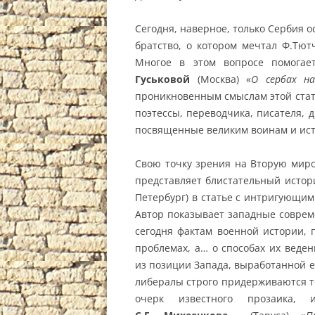
Сегодня, наверное, только Сербия о
братство, о котором мечтал Ф.Тютч
Многое в этом вопросе помогае
Гуськовой
(Москва) «
О сербах на
проникновенным смыслам этой стат
поэтессы, переводчика, писателя, 
посвященные великим воинам и ист
Свою точку зрения на Вторую миро
представляет блистательный истор
Петербург) в статье с интригующим
Автор показывает западные совре
сегодня фактам военной истории, 
проблемах, а… о способах их веден
из позиции Запада, выработанной е
либералы строго придерживаются т
очерк известного прозаика, 