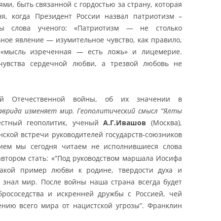
ми, быть связанной с гордостью за страну, которая
ня, когда Президент России назвал патриотизм –
ы слова ученого: «Патриотизм — не столько
ное явление — изумительное чувство, как правило,
у «мысль изреченная — есть ложь» и лицемерие.
чувства сердечной любви, а трезвой любовь не
ой Отечественной войны, об их значении в
аврида изменяет мир. Геополитический смысл “Ялты
естный геополитик, ученый
А.Г.Ивашов
(Москва),
нской встречи руководителей государств-союзников
ием мы сегодня читаем не исполнившиеся слова
втором стать: «”Под руководством маршала Иосифа
такой пример любви к родине, твердости духа и
 знал мир. После войны наша страна всегда будет
рососедства и искренней дружбы с Россией, чей
сению всего мира от нацистской угрозы”. Франклин