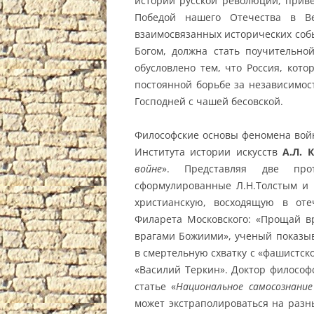
истории русской революции, прив
Победой нашего Отечества в Ве
взаимосвязанных исторических соб
Богом, должна стать поучительно
обусловлено тем, что Россия, кот
постоянной борьбе за независимо
Господней с чашей бесовской.
Философские основы феномена войн
Института истории искусств
А.Л. 
войне
». Представляя две про
сформулированные Л.Н.Толстым и 
христианскую, восходящую в оте
Филарета Московского: «Прощай вр
врагами Божиими», ученый показы
в смертельную схватку с «фашистск
«Василий Теркин». Доктор философ
статье «
Национальное самосознани
может экстраполироваться на разн