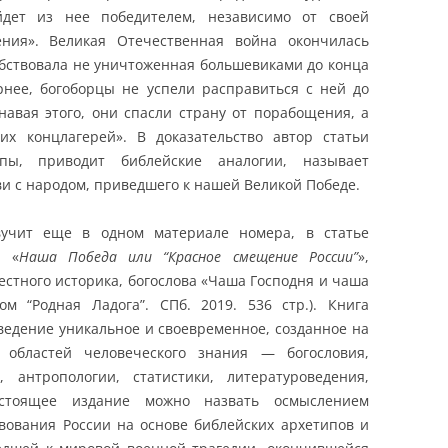
ет из нее победителем, независимо от своей
ения». Великая Отечественная война окончилась
обствовала не уничтоженная большевиками до конца
рнее, богоборцы не успели расправиться с ней до
знавая этого, они спасли страну от порабощения, а
их концлагерей». В доказательство автор статьи
ипы, приводит библейские аналогии, называет
и с народом, приведшего к нашей Великой Победе.
вучит еще в одном материале номера, в статье
) «
Наша Победа или “Красное смещение России”
»,
естного историка, богослова «Чаша Господня и чаша
Дом “Родная Ладога”. СПб. 2019. 536 стр.). Книга
едение уникальное и своевременное, созданное на
 областей человеческого знания — богословия,
, антропологии, статистики, литературоведения,
Настоящее издание можно назвать осмыслением
твования России на основе библейских архетипов и