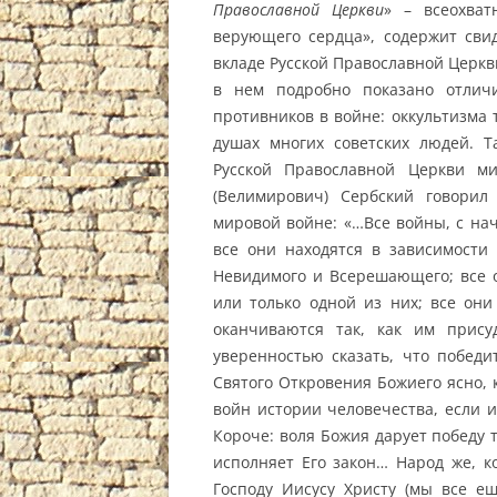
Православной Церкви
» – всеохват
верующего сердца», содержит сви
вкладе Русской Православной Церкв
в нем подробно показано отлич
противников в войне: оккультизма 
душах многих советских людей. Т
Русской Православной Церкви ми
(Велимирович) Сербский говори
мировой войне: «…Все войны, с нач
все они находятся в зависимости
Невидимого и Всерешающего; все о
или только одной из них; все он
оканчиваются так, как им прис
уверенностью сказать, что победи
Святого Откровения Божиего ясно, 
войн истории человечества, если 
Короче: воля Божия дарует победу т
исполняет Его закон… Народ же, 
Господу Иисусу Христу (мы все е