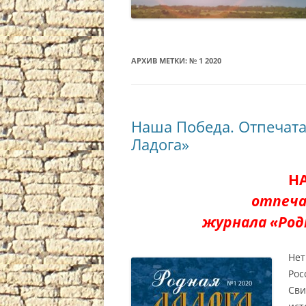
АРХИВ МЕТКИ:
№ 1 2020
Наша Победа. Отпечат
Ладога»
Н
отпеча
журнала «Родн
Нет
Ро
Св