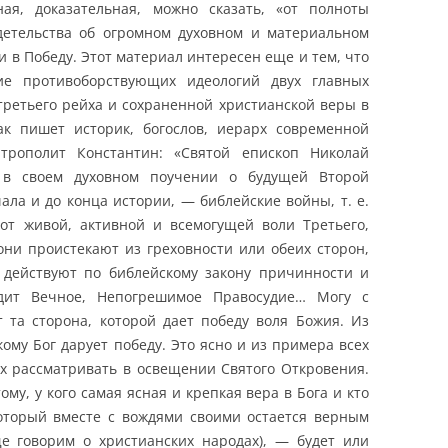
ная, доказательная, можно сказать, «от полноты
детельства об огромном духовном и материальном
и в Победу. Этот материал интересен еще и тем, что
ие противоборствующих идеологий двух главных
третьего рейха и сохраненной христианской веры в
ак пишет историк, богослов, иерарх современной
трополит Константин: «Святой епископ Николай
л в своем духовном поучении о будущей Второй
ала и до конца истории, — библейские войны, т. е.
 от живой, активной и всемогущей воли Третьего,
ни проистекают из греховности или обеих сторон,
и действуют по библейскому закону причинности и
удит Вечное, Непогрешимое Правосудие… Могу с
т та сторона, которой дает победу воля Божия. Из
кому Бог дарует победу. Это ясно и из примера всех
их рассматривать в освещении Святого Откровения.
ому, у кого самая ясная и крепкая вера в Бога и кто
который вместе с вождями своими остается верным
ще говорим о христианских народах), — будет или