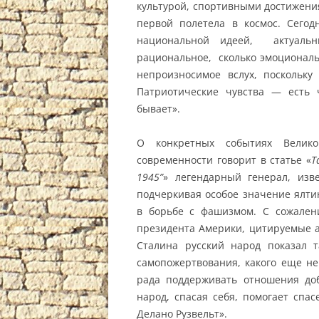
культурой, спортивными достижения
первой полетела в космос. Сегод
национальной идеей, актуальн
рациональное, сколько эмоциональ
непроизносимое вслух, поскольк
Патриотические чувства — есть 
бывает».
О конкретных событиях Велик
современности говорит в статье «
Т
1945”
» легендарный генерал, изв
подчеркивая особое значение ялти
в борьбе с фашизмом. С сожален
президента Америки, цитируемые а
Сталина русский народ показал 
самопожертвования, какого еще не
рада поддерживать отношения доб
народ, спасая себя, помогает спа
Делано Рузвельт».