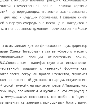
едшей к мировой военной трагедии, окончившейся
ликой Отечественной войне. Сложная картина
ытий, подтверждающих, что земная жизнь связана с
й для нас и будущих поколений. Название книги
орой в первую очередь она посвящена, находится в
сть, в непрерывном духовном противостоянии Чаши
ы осмысливает доктор философских наук, директор
Казин
(Санкт-Петербург) в статье «
Слово и мысль о
тивоположные позиции относительно войны,
В.С.Соловьевым – пацифистскую и антиномически-
чественной традиции к известной формуле свт.
агов своих, сокрушай врагов Отечества, гнушайся
вает воплощенный дух нашего народа, вступившего
ой силой темной», на примере поэмы А.Твардовского
ских наук, полковник
А.И.Кугай
(Санкт-Петербург) в
е и патриотизм
» показывает, как любовь к Родине
ые явления, связанные с природными богатствами,