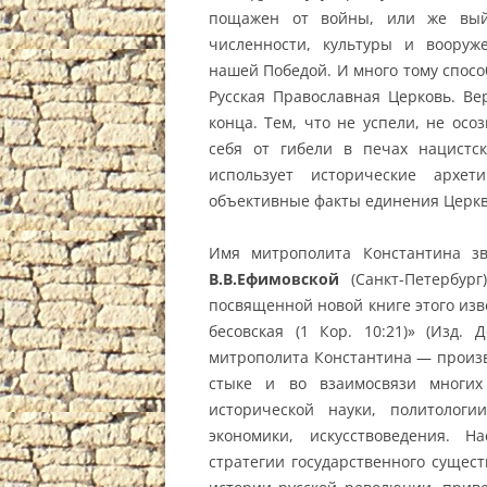
пощажен от войны, или же выйд
численности, культуры и вооруж
нашей Победой. И много тому спос
Русская Православная Церковь. Ве
конца. Тем, что не успели, не осо
себя от гибели в печах нацистск
использует исторические архет
объективные факты единения Церкв
Имя митрополита Константина з
В.В.Ефимовской
(Санкт-Петербург
посвященной новой книге этого изв
бесовская (1 Кор. 10:21)» (Изд. 
митрополита Константина — произв
стыке и во взаимосвязи многих
исторической науки, политологии
экономики, искусствоведения. 
стратегии государственного сущес