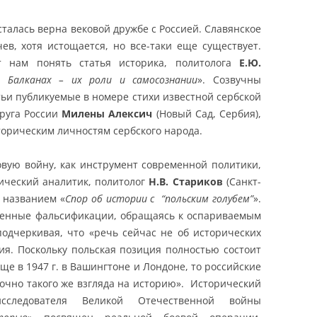
сталась верна вековой дружбе с Россией. Славянское
ев, хотя истощается, но все-таки еще существует.
т нам понять статья историка, политолога
Е.Ю.
 Балканах – их роли и самосознании
». Созвучны
ьи публикуемые в номере стихи известной сербской
друга России
Милены Алексич
(Новый Сад, Сербия),
орическим личностям сербского народа.
вую войну, как инструмент современной политики,
ический аналитик, политолог
Н.В. Стариков
(Санкт-
 названием «
Спор об истории с “польским голубем”
».
менные фальсификации, обращаясь к оспариваемым
подчеркивая, что «речь сейчас не об исторических
ия. Поскольку польская позиция полностью состоит
ще в 1947 г. в Вашингтоне и Лондоне, то российские
очно такого же взгляда на историю». Исторический
исследователя Великой Отечественной войны