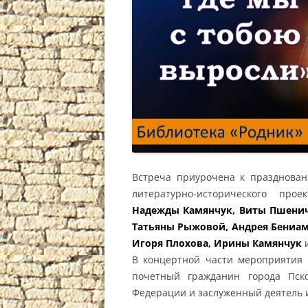
Встреча приурочена к празднован
литературно-исторического про
Надежды Камянчук, Виты Пшенич
Татьяны Рыжовой, Андрея Бениа
Игоря Плохова, Ирины Камянчук
и
В концертной части мероприятия 
почетный гражданин города Пско
Федерации и заслуженный деятель 