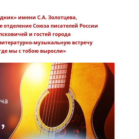
дник» имени С.А. Золотцева,
е отделение Союза писателей России
сковичей и гостей города
а литературно-музыкальную встречу
 где мы с тобою выросли»