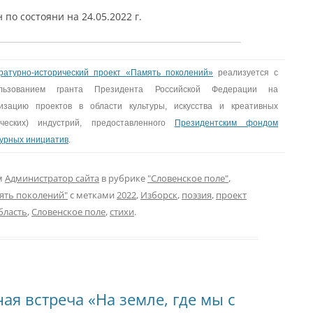
по состояни на 24.05.2022 г.
ратурно-исторический проект «Память поколений»
реализуется с
ользованием гранта Президента Российской Федерации на
изацию проектов в области культуры, искусства и креативных
рческих) индустрий, предоставленного
Президентским фондом
турных инициатив
.
м
Администратор сайта
в рубрике
"Словенское поле"
,
ять поколений"
с метками
2022
,
Изборск
,
поэзия
,
проект
бласть
,
Словенское поле
,
стихи
.
я встреча «На земле, где мы с