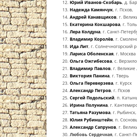
Юрий Иванов-Скобарь
, д. Б
Надежда Камянчук
, г. Псков,
Андрей Канавщиков
, г. Вели
Екатерина Кокшарова
, г. То
Лера Колдуна
, г. Санкт-Петерб
Владимир Королёв
, г. Смолен
Ида Лит
, г. Солнечногорский 
Лариса Оболенская
, г. Москва
Ольга Ожгибесова
, с. Верзил
Владимир Павлов
, г. Великие
Виктория Панина
, г. Тверь
Ольга Переверзева
, г. Курск
Александр Петров
, г. Псков
Сергей Подольский
, п. Катын
Ирина Полунина
, г. Кантемир
Татьяна Разумова
, г. Рыбинск
Юлия Рубинштейн
, п. Сосно
Александр Сапрунов
, г. Вели
Любовь Сердечная
, г. Санкт-