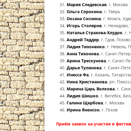
Мария Следевская
, г. Москва
Ольга Сорокина
, г. Тверь
Оксана Соснина
, г. Можга, Уд
Игорь Столяров
, г. Нелидово,
Наталья Страхова-Хлудок
, г.
Андрей Теддер
, г. Гдов, Псков
Лидия Тихоненко
, г. Невель,
Анна Тихонова
, г. Санкт-Пете
Арина Трескунова
, г. Санкт-П
Дарья Тулинова
, г. Санкт-Пет
Инесса Фа
, г. Казань, Татарста
Нина Христианова
, рп. Плюсс
Марина Царь Волкова
, г. Сан
Лидия Шишко
, г. Витебск, Бе
Галина Щербова
, г. Москва
Ирина Яненсон
, г. Псков
Приём заявок на участие в фести