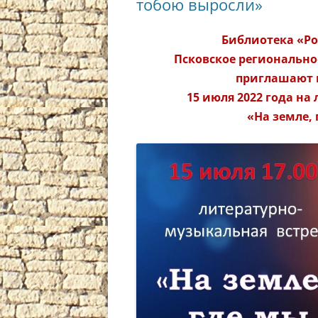
тобою выросли»
Библиотека «Ро
Псковское регионально
приглашают п
15 июля 2022 года н
«На земле,