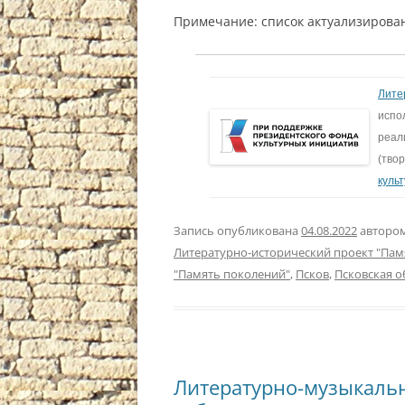
Примечание: список актуализирован 
Лите
исп
реал
(тво
куль
Запись опубликована
04.08.2022
авторо
Литературно-исторический проект "Пам
"Память поколений"
,
Псков
,
Псковская о
Литературно-музыкальна