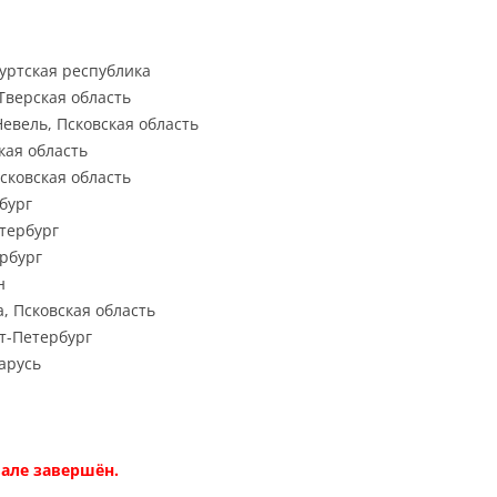
муртская республика
 Тверская область
 Невель, Псковская область
ская область
 Псковская область
рбург
етербург
ербург
н
а, Псковская область
кт-Петербург
ларусь
вале завершён.