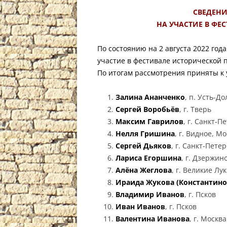
СВЕДЕНИ
НА УЧАСТИЕ В ФЕ
По состоянию на 2 августа 2022 год
участие в фестивале исторической 
По итогам рассмотрения приняты к 
Залина Ананченко
, п. Усть-Д
Сергей Воробьёв
, г. Тверь
Максим Гаврилов
, г. Санкт-П
Нелля Гришина
, г. Видное, М
Сергей Дьяков
, г. Санкт-Петер
Лариса Егоршина
, г. Дзержин
Алёна Жеглова
, г. Великие Лу
Ираида Жукова (Константино
Владимир Иванов
, г. Псков
Иван Иванов
, г. Псков
Валентина Иванова
, г. Москва