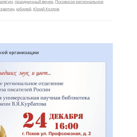
алягин
,
праздничный вечер
,
Псковское региональное
сквитин
,
юбилей
,
Юрий Козлов
.
ской организации