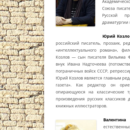
Академическо
Союза писате
Русской пр
драматургии 
Юрий Козло
российский писатель, прозаик, ре
«интеллектуального романа», фи
Козлов — сын писателя Вильяма Ф
внук Ивана Надточеева (потомств
пограничных войск СССР, репрессир
Юрий Козлов является главным реда
газета». Как редактор он орие
опирающуюся на классические тр
произведения русских классиков 
книжных иллюстраторов.
Валентина
естественны