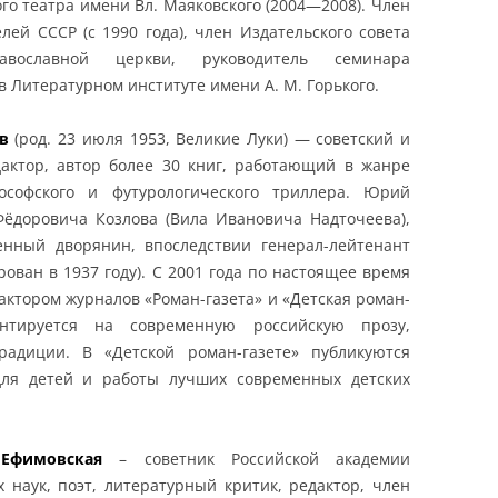
го театра имени Вл. Маяковского (2004—2008). Член
лей СССР (с 1990 года), член Издательского совета
авославной церкви, руководитель семинара
в Литературном институте имени А. М. Горького.
в
(род. 23 июля 1953, Великие Луки) — советский и
дактор, автор более 30 книг, работающий в жанре
лософского и футурологического триллера. Юрий
ёдоровича Козлова (Вила Ивановича Надточеева),
енный дворянин, впоследствии генерал-лейтенант
ован в 1937 году). С 2001 года по настоящее время
ктором журналов «Роман-газета» и «Детская роман-
нтируется на современную российскую прозу,
адиции. В «Детской роман-газете» публикуются
для детей и работы лучших современных детских
 Ефимовская
– советник Российской академии
х наук, поэт, литературный критик, редактор, член