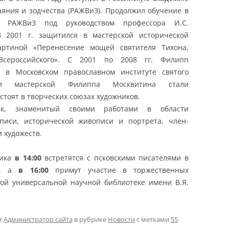
аяния и зодчества (РАЖВиЗ). Продолжил обучение в
е РАЖВиЗ под руководством профессора И.С.
В 2001 г. защитился в мастерской исторической
артиной «Перенесение мощей святителя Тихона,
Всероссийского». С 2001 по 2008 гг. Филипп
 в Московском православном институте святого
ки мастерской Филиппа Москвитина стали
тоят в творческих союзах художников.
к, знаменитый своими работами в области
описи, исторической живописи и портрета, член-
 художеств.
ника
в 14:00
встретятся с псковскими писателями в
ии, а
в 16:00
примут участие в торжественных
ной универсальной научной библиотеке имени В.Я.
м
Администратор сайта
в рубрике
Новости
с метками
55