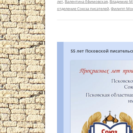
лет
,
Валентина Ефимовская
,
Владимир М
отделение Союза писателей
,
Филипп Мо
55 лет Псковской писатель