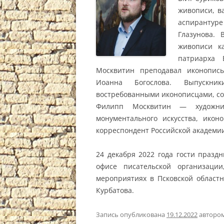
живописи, в
аспирантур
Глазунова. 
живописи к
патриарха 
Москвитин преподавал иконопись
Иоанна Богослова. Выпускни
востребованными иконописцами, сос
Филипп Москвитин — художни
монументального искусства, икон
корреспондент Российской академии
24 декабря 2022 года гости празд
офисе писательской организац
мероприятиях в Псковской област
Курбатова.
Запись опубликована
19.12.2022
авторо