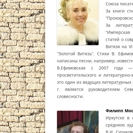
Союза писате
За книги ст
“Прохоровско
За литерат
“Имперская 
статей о со
Витязя на V
“Золотой Витязь”. Стихи В. Ефим
написаны песни, например, извест
В.Ефимовская с 2007 года — 
просветительского и литературно-
это один из ведущих литературных 
г. является руководителем Сев
словесности.
Филипп Мо
Иркутске в 
среднюю ху
В.И. Сурико