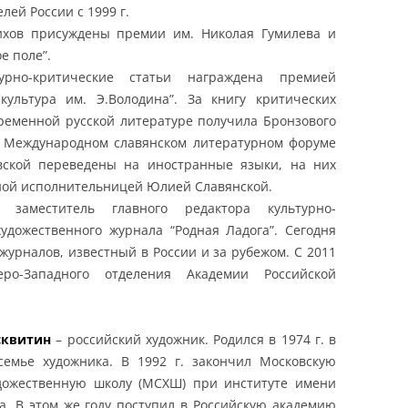
лей России с 1999 г.
ихов присуждены премии им. Николая Гумилева и
е поле”.
урно-критические статьи награждена премией
культура им. Э.Володина”. За книгу критических
временной русской литературе получила Бронзового
I Международном славянском литературном форуме
овской переведены на иностранные языки, на них
ной исполнительницей Юлией Славянской.
заместитель главного редактора культурно-
художественного журнала “Родная Ладога”. Сегодня
журналов, известный в России и за рубежом. С 2011
еро-Западного отделения Академии Российской
сквитин
– российский художник. Родился в 1974 г. в
семье художника. В 1992 г. закончил Московскую
дожественную школу (МСХШ) при институте имени
ва. В этом же году поступил в Российскую академию