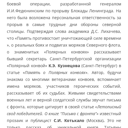
боевой операции, разработанной генералом
И.И.Федюнинским по прорыву Блокады Ленинграда. На
него была возложена персональная ответственность за
прорыв в самые трудные дни обороны северной
столицы. Подтверждая слова академика Д.С. Лихачева,
что «Память противостоит уничтожающей силе времени
», о реальных боях и подвигах моряков Северного флота,
о знаменитых «Полярных конвоях» рассказывает
бывший секретарь Санкт-Петербургской организации
«Полярный конвой»
К.Э. Кузнецова
(Санкт-Петербург) в
статье «
Память о Полярных конвоях
». Автор, будучи
знакома со многими ветеранами конвоев, вспоминает
имена моряков, участников героических событий,
рассказывает об их судьбах. Живыми свидетельствами
военных лет и верной солдатской службы звучат письма
с фронта, которые цитирует в своей статье
«Летописный
свод победителей. О книге “Письма с фронта”»
известный
прозаик и публицист
С.И. Котькало
(Москва)
.
Это не
только рассказ об уникальной книге Татьяны