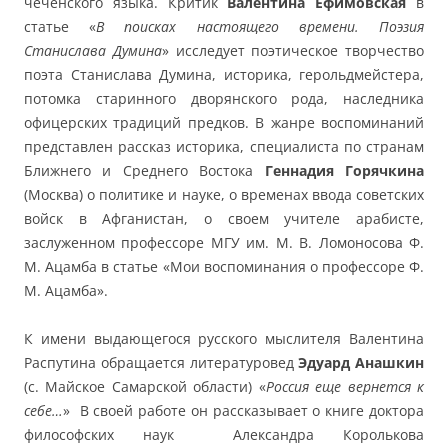
чеченского языка. Критик
Валентина Ефимовская
в
статье «
В поисках настоящего времени. Поэзия
Станислава Думина
» исследует поэтическое творчество
поэта Станислава Думина, историка, герольдмейстера,
потомка старинного дворянского рода, наследника
офицерских традиций предков. В жанре воспоминаний
представлен рассказ историка, специалиста по странам
Ближнего и Среднего Востока
Геннадия Горячкина
(Москва) о политике и науке, о временах ввода советских
войск в Афганистан, о своем учителе арабисте,
заслуженном профессоре МГУ им. М. В. Ломоносова Ф.
М. Ацамба в статье «Мои воспоминания о профессоре Ф.
М. Ацамба».
К имени выдающегося русского мыслителя Валентина
Распутина обращается литературовед
Эдуард Анашкин
(с. Майское Самарской области) «
Россия еще вернется к
себе…
» В своей работе он рассказывает о книге доктора
философских наук Александра Королькова