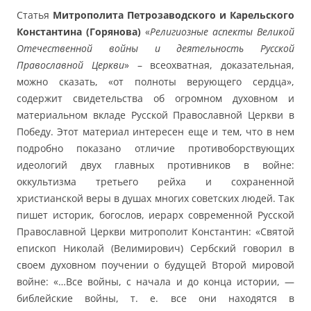
Статья
Митрополита Петрозаводского и Карельского
Константина (Горянова)
«
Религиозные аспекты Великой
Отечественной войны и деятельность Русской
Православной Церкви
» – всеохватная, доказательная,
можно сказать, «от полноты верующего сердца»,
содержит свидетельства об огромном духовном и
материальном вкладе Русской Православной Церкви в
Победу. Этот материал интересен еще и тем, что в нем
подробно показано отличие противоборствующих
идеологий двух главных противников в войне:
оккультизма третьего рейха и сохраненной
христианской веры в душах многих советских людей. Так
пишет историк, богослов, иерарх современной Русской
Православной Церкви митрополит Константин: «Святой
епископ Николай (Велимирович) Сербский говорил в
своем духовном поучении о будущей Второй мировой
войне: «…Все войны, с начала и до конца истории, —
библейские войны, т. е. все они находятся в