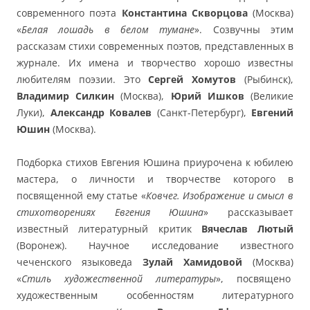
современного поэта
Константина Скворцова
(Москва)
«
Белая лошадь в белом тумане
». Созвучны этим
рассказам стихи современных поэтов, представленных в
журнале. Их имена и творчество хорошо известны
любителям поэзии. Это
Сергей Хомутов
(Рыбинск),
Владимир Силкин
(Москва),
Юрий Ишков
(Великие
Луки),
Александр Ковалев
(Санкт-Петербург),
Евгений
Юшин
(Москва).
Подборка стихов Евгения Юшина приурочена к юбилею
мастера, о личности и творчестве которого в
посвященной ему статье «
Ковчег. Изображение и смысл в
стихотворениях Евгения Юшина
» рассказывает
известный литературный критик
Вячеслав Лютый
(Воронеж). Научное исследование известного
чеченского языковеда
Зулай Хамидовой
(Москва)
«
Стиль художественной литературы
», посвящено
художественным особенностям литературного