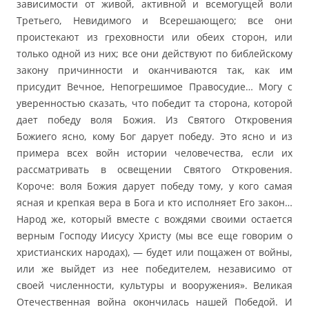
зависимости от живой, активной и всемогущей воли
Третьего, Невидимого и Всерешающего; все они
проистекают из греховности или обеих сторон, или
только одной из них; все они действуют по библейскому
закону причинности и оканчиваются так, как им
присудит Вечное, Непогрешимое Правосудие… Могу с
уверенностью сказать, что победит та сторона, которой
дает победу воля Божия. Из Святого Откровения
Божиего ясно, кому Бог дарует победу. Это ясно и из
примера всех войн истории человечества, если их
рассматривать в освещении Святого Откровения.
Короче: воля Божия дарует победу тому, у кого самая
ясная и крепкая вера в Бога и кто исполняет Его закон…
Народ же, который вместе с вождями своими остается
верным Господу Иисусу Христу (мы все еще говорим о
христианских народах), — будет или пощажен от войны,
или же выйдет из нее победителем, независимо от
своей численности, культуры и вооружения». Великая
Отечественная война окончилась нашей Победой. И