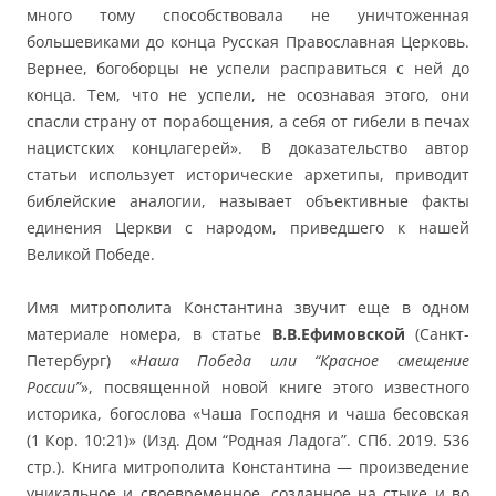
много тому способствовала не уничтоженная
большевиками до конца Русская Православная Церковь.
Вернее, богоборцы не успели расправиться с ней до
конца. Тем, что не успели, не осознавая этого, они
спасли страну от порабощения, а себя от гибели в печах
нацистских концлагерей». В доказательство автор
статьи использует исторические архетипы, приводит
библейские аналогии, называет объективные факты
единения Церкви с народом, приведшего к нашей
Великой Победе.
Имя митрополита Константина звучит еще в одном
материале номера, в статье
В.В.Ефимовской
(Санкт-
Петербург) «
Наша Победа или “Красное смещение
России”
», посвященной новой книге этого известного
историка, богослова «Чаша Господня и чаша бесовская
(1 Кор. 10:21)» (Изд. Дом “Родная Ладога”. СПб. 2019. 536
стр.). Книга митрополита Константина — произведение
уникальное и своевременное, созданное на стыке и во