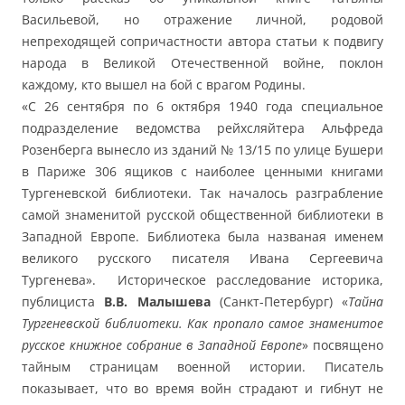
Васильевой, но отражение личной, родовой
непреходящей сопричастности автора статьи к подвигу
народа в Великой Отечественной войне, поклон
каждому, кто вышел на бой с врагом Родины.
«С 26 сентября по 6 октября 1940 года специальное
подразделение ведомства рейхсляйтера Альфреда
Розенберга вынесло из зданий № 13/15 по улице Бушери
в Париже 306 ящиков с наиболее ценными книгами
Тургеневской библиотеки. Так началось разграбление
самой знаменитой русской общественной библиотеки в
Западной Европе. Библиотека была названая именем
великого русского писателя Ивана Сергеевича
Тургенева». Историческое расследование историка,
публициста
В.В. Малышева
(Санкт-Петербург) «
Тайна
Тургеневской библиотеки. Как пропало самое знаменитое
русское книжное собрание в Западной Европе
» посвящено
тайным страницам военной истории. Писатель
показывает, что во время войн страдают и гибнут не