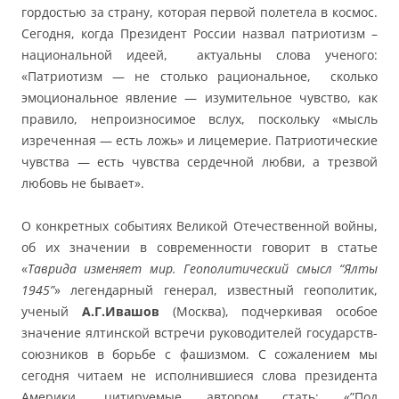
гордостью за страну, которая первой полетела в космос.
Сегодня, когда Президент России назвал патриотизм –
национальной идеей, актуальны слова ученого:
«Патриотизм — не столько рациональное, сколько
эмоциональное явление — изумительное чувство, как
правило, непроизносимое вслух, поскольку «мысль
изреченная — есть ложь» и лицемерие. Патриотические
чувства — есть чувства сердечной любви, а трезвой
любовь не бывает».
О конкретных событиях Великой Отечественной войны,
об их значении в современности говорит в статье
«
Таврида изменяет мир. Геополитический смысл “Ялты
1945”
» легендарный генерал, известный геополитик,
ученый
А.Г.Ивашов
(Москва), подчеркивая особое
значение ялтинской встречи руководителей государств-
союзников в борьбе с фашизмом. С сожалением мы
сегодня читаем не исполнившиеся слова президента
Америки, цитируемые автором стать: «”Под