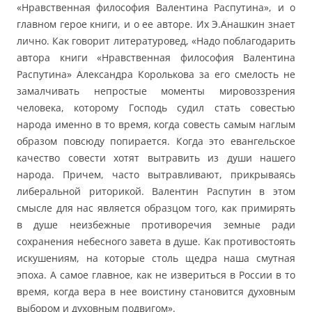
«Нравственная философия Валентина Распутина», и о
главном герое книги, и о ее авторе. Их Э.Анашкин знает
лично. Как говорит литературовед, «Надо поблагодарить
автора книги «Нравственная философия Валентина
Распутина» Александра Королькова за его смелость не
замалчивать непростые моменты мировоззрения
человека, которому Господь судил стать совестью
народа именно в то время, когда совесть самым наглым
образом повсюду попирается. Когда это евангельское
качество совести хотят вытравить из души нашего
народа. Причем, часто вытравливают, прикрываясь
либеральной риторикой. Валентин Распутин в этом
смысле для нас является образцом того, как примирять
в душе неизбежные противоречия земные ради
сохранения небесного завета в душе. Как противостоять
искушениям, на которые столь щедра наша смутная
эпоха. А самое главное, как не извериться в России в то
время, когда вера в нее воистину становится духовным
выбором и духовным подвигом».