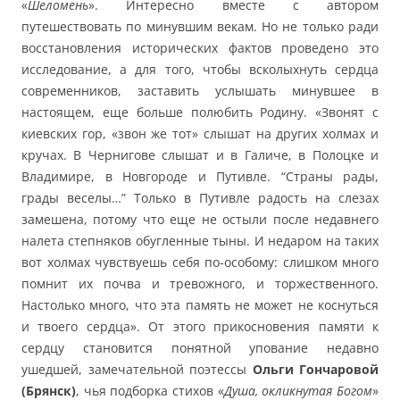
«
Шеломень
». Интересно вместе с автором
путешествовать по минувшим векам. Но не только ради
восстановления исторических фактов проведено это
исследование, а для того, чтобы всколыхнуть сердца
современников, заставить услышать минувшее в
настоящем, еще больше полюбить Родину. «Звонят с
киевских гор, «звон же тот» слышат на других холмах и
кручах. В Чернигове слышат и в Галиче, в Полоцке и
Владимире, в Новгороде и Путивле. “Страны рады,
грады веселы…” Только в Путивле радость на слезах
замешена, потому что еще не остыли после недавнего
налета степняков обугленные тыны. И недаром на таких
вот холмах чувствуешь себя по-особому: слишком много
помнит их почва и тревожного, и торжественного.
Настолько много, что эта память не может не коснуться
и твоего сердца». От этого прикосновения памяти к
сердцу становится понятной упование недавно
ушедшей, замечательной поэтессы
Ольги Гончаровой
(Брянск)
, чья подборка стихов «
Душа, окликнутая Богом
»