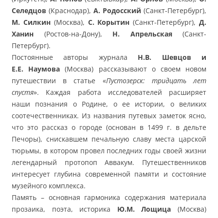
Селедцов
(Краснодар),
А. Родосский
(Санкт-Петербург),
М. Силкин
(Москва),
С. Корытин
(Санкт-Петербург),
Д.
Ханин
(Ростов-на-Дону),
Н. Апрельская
(Санкт-
Петербург).
Постоянные авторы журнала
Н.В. Шевцов и
Е.Е. Наумова
(Москва) рассказывают о своем новом
путешествии в статье «
Пустозерск: тридцать лет
спустя
». Каждая работа исследователей расширяет
наши познания о Родине, о ее истории, о великих
соотечественниках. Из названия путевых заметок ясно,
что это рассказ о городе (основан в 1499 г. в дельте
Печоры), снискавшем печальную славу места царской
тюрьмы, в котором провел последних годы своей жизни
легендарный протопоп Аввакум. Путешественников
интересует глубина современной памяти и состояние
музейного комплекса.
Память – основная гармоника содержания материала
прозаика, поэта, историка
Ю.М. Лощица
(Москва)