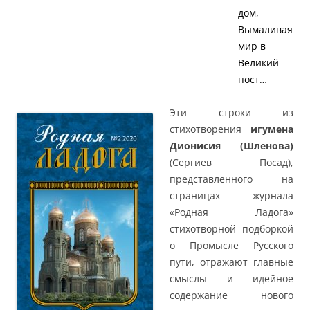
дом,
Вымаливая
мир в
Великий
пост…
Эти строки из
стихотворения
игумена
Дионисия (Шленова)
(Сергиев Посад),
представленного на
страницах журнала
«Родная Ладога»
стихотворной подборкой
о Промысле Русского
пути, отражают главные
смыслы и идейное
содержание нового