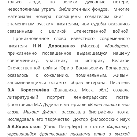
только люди, но велики духовные потери,
невосполнимы утраты библиотечных фондов. Многие
материалы номера посвящены создателям книг –
знаменитым русским писателям, чьи судьбы оказались
связанными с Великой Отечественной войной.
Проникновенное слово известного современного
писателя
Н.И. Дорошенко
(Москва) «
Бондарев
»,
прижизненно посвященное выдающемуся нашему
современнику, участнику и историку Великой
Отечественной войны Юрию Васильевичу Бондареву,
оказалось, к сожалению, поминальным. Живым,
запоминающимся остается образ ветерана. Писатель
В.А. Коростелёва
(Балашиха, Моск. обл.) создала
литературный портрет ленинградского поэта-
фронтовика М.А Дудина в материале «
Война вошла в мои
глаза. Михаил Дудин»
, рассказала биографию поэта,
исследовала его творчество. Доктор философских наук
А.А.Корольков
(Санкт-Петербург) в статье «
Характер,
укрепившийся фронтовыми письмами отца и русской