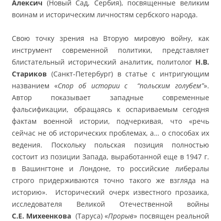
Алексич
(Новый Сад, Сербия), посвященные великим
воинам и историческим личностям сербского народа.
Свою точку зрения на Вторую мировую войну, как
инструмент современной политики, представляет
блистательный исторический аналитик, политолог
Н.В.
Стариков
(Санкт-Петербург) в статье с интригующим
названием «
Спор об истории с “польским голубем”
».
Автор показывает западные современные
фальсификации, обращаясь к оспариваемым сегодня
фактам военной истории, подчеркивая, что «речь
сейчас не об исторических проблемах, а… о способах их
ведения. Поскольку польская позиция полностью
состоит из позиции Запада, выработанной еще в 1947 г.
в Вашингтоне и Лондоне, то российские либералы
строго придерживаются точно такого же взгляда на
историю». Исторический очерк известного прозаика,
исследователя Великой Отечественной войны
С.Е. Михеенкова
(Таруса) «
Прорыв
» посвящен реальной