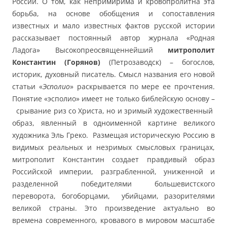
России. О том, как непримирима и кровопролитна эта
борьба, на основе обобщения и сопоставления
известных и мало известных фактов русской истории
рассказывает постоянный автор журнала «Родная
Ладога» Высокопреосвященнейший
митрополит
Константин (Горянов)
(Петрозаводск) – богослов,
историк, духовный писатель. Смысл названия его новой
статьи «
Эсполио
» раскрывается по мере ее прочтения.
Понятие «эсполио» имеет не только библейскую основу –
срывание риз со Христа, но и зримый художественный
образ, явленный в одноименной картине великого
художника Эль Греко. Размещая историческую Россию в
видимых реальных и незримых смысловых границах,
митрополит Константин создает правдивый образ
Российской империи, разграбленной, униженной и
разделенной победителями большевистского
переворота, богоборцами, убийцами, разорителями
великой страны. Это произведение актуально во
времена современного, кровавого в мировом масштабе