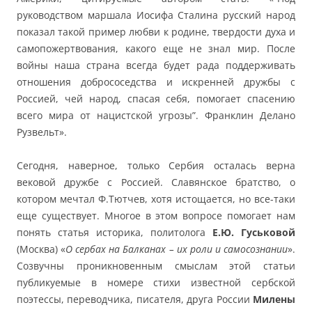
руководством маршала Иосифа Сталина русский народ
показал такой пример любви к родине, твердости духа и
самопожертвования, какого еще не знал мир. После
войны наша страна всегда будет рада поддерживать
отношения добрососедства и искренней дружбы с
Россией, чей народ, спасая себя, помогает спасению
всего мира от нацистской угрозы”. Франклин Делано
Рузвельт».
Сегодня, наверное, только Сербия осталась верна
вековой дружбе с Россией. Славянское братство, о
котором мечтал Ф.Тютчев, хотя истощается, но все-таки
еще существует. Многое в этом вопросе помогает нам
понять статья историка, политолога
Е.Ю. Гуськовой
(Москва) «
О сербах на Балканах – их роли и самосознании
».
Созвучны проникновенным смыслам этой статьи
публикуемые в номере стихи известной сербской
поэтессы, переводчика, писателя, друга России
Милены