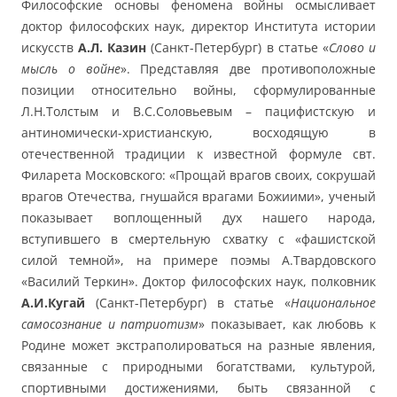
Философские основы феномена войны осмысливает
доктор философских наук, директор Института истории
искусств
А.Л. Казин
(Санкт-Петербург) в статье «
Слово и
мысль о войне
». Представляя две противоположные
позиции относительно войны, сформулированные
Л.Н.Толстым и В.С.Соловьевым – пацифистскую и
антиномически-христианскую, восходящую в
отечественной традиции к известной формуле свт.
Филарета Московского: «Прощай врагов своих, сокрушай
врагов Отечества, гнушайся врагами Божиими», ученый
показывает воплощенный дух нашего народа,
вступившего в смертельную схватку с «фашистской
силой темной», на примере поэмы А.Твардовского
«Василий Теркин». Доктор философских наук, полковник
А.И.Кугай
(Санкт-Петербург) в статье «
Национальное
самосознание и патриотизм
» показывает, как любовь к
Родине может экстраполироваться на разные явления,
связанные с природными богатствами, культурой,
спортивными достижениями, быть связанной с