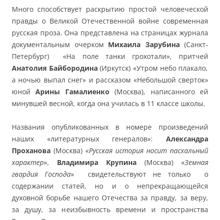
Много способствует раскрытию простой человеческой
правды о Великой Отечественной войне современная
русская проза. Она представлена на страницах журнала
документальным очерком
Михаила Зарубина
(Санкт-
Петербург) «На поле танки грохотали», притчей
Анатолия Байбородина
(Иркутск) «Утром небо плакало,
а ночью выпал снег» и рассказом «Небольшой сверток»
юной
Арины Гамалиенко
(Москва), написанного ей
минувшей весной, когда она училась в 11 классе школы.
Названия опубликованных в номере произведений
наших «литературных генералов»:
Александра
Проханова
(Москва) «
Русская история носит пасхальный
характер
»,
Владимира Крупина
(Москва) «
Земная
гвардия Господа
» свидетельствуют не только о
содержании статей, но и о непрекращающейся
духовной борьбе нашего Отечества за правду, за веру,
за душу, за неизбывность времени и пространства