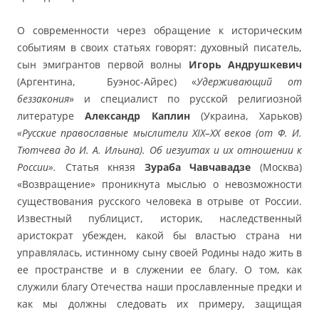
О современности через обращение к историческим
событиям в своих статьях говорят: духовный писатель,
сын эмигрантов первой волны
Игорь Андрушкевич
(Аргентина, Буэнос-Айрес) «
Удерживающий от
беззакония
» и специалист по русской религиозной
литературе
Александр Каплин
(Украина, Харьков)
«Русские православные мыслители ХIХ–ХХ веков (от Ф. И.
Тютчева до И. А. Ильина). Об иезуитах и их отношении к
России».
Статья князя
Зураба Чавчавадзе
(Москва)
«Возвращение» проникнута мыслью о невозможности
существования русского человека в отрыве от России.
Известный публицист, историк, наследственный
аристократ убежден, какой бы властью страна ни
управлялась, истинному сыну своей Родины надо жить в
ее пространстве и в служении ее благу. О том, как
служили благу Отечества наши прославленные предки и
как мы должны следовать их примеру, защищая