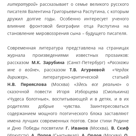
литературой
» рассказывает о семье великого русского
писателя Валентина Григорьевича Распутина, с которым
дружил долгие годы. Особенно интересует ученого
влияние фронтовой биографии отца Распутина на
становление мировоззрения сына – будущего писателя.
Современная литература представлена на страницах
журнала произведениями известных прозаиков:
рассказом
М.К. Зарубина
(Санкт-Петербург) «
Расскажи
мне о войне
», рассказом
Т.В. Агуреевой
«
Чердак
дирижер
», литературно-критической статьей
Н.В. Переяслова
(Москва) «
Здесь все реально
» о
сказочной повести Игоря Изборцева (Смолькина)
«Чудеса болотные», воспитывающей и в детях, и в их
родителях добрые чувства. Заинтересоваться
содержанием мощного поэтического блока заставляют
имена лучших современных поэтов. Свои стихи Родине
и Дню Победы посвятили
Г. Иванов
(Москва),
В. Скиф
(Иркутстк),
А. Попов
(Сыктывкар),
А. Орлов
(Москва),
О.