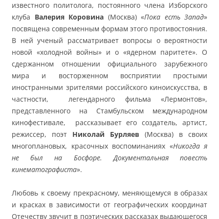
известного политолога, постоянного члена Изборского
клуба
Валерия Коровина
(Москва) «
Пока есть Запад
»
посвящена современным формам этого противостояния.
В ней ученый рассматривает вопросы о вероятности
новой «холодной войны» и о «ядерном паритете». О
сдержанном отношении официального зарубежного
мира и восторженном восприятии простыми
иностранными зрителями российского киноискусства, в
частности, легендарного фильма «Лермонтов»,
представленного на Стамбульском международном
кинофестивале, рассказывает его создатель, артист,
режиссер, поэт
Николай Бурляев
(Москва) в своих
многоплановых, красочных воспоминаниях «
Никогда я
не был на Босфоре. Документальная повесть
кинематографиста
».
Любовь к своему прекрасному, меняющемуся в образах
и красках в зависимости от географических координат
Отечеству звучит в поэтических рассказах выдающегося