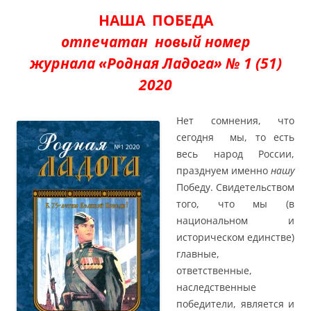
НАША ПОБЕДА
отпечатан новый номер
журнала «Родная Ладога» № 1 (51)
2020
Нет сомнения, что
сегодня мы, то есть
весь народ России,
празднуем именно
нашу
Победу. Свидетельством
того, что мы (в
национальном и
историческом единстве)
главные,
ответственные,
наследственные
победители, является и