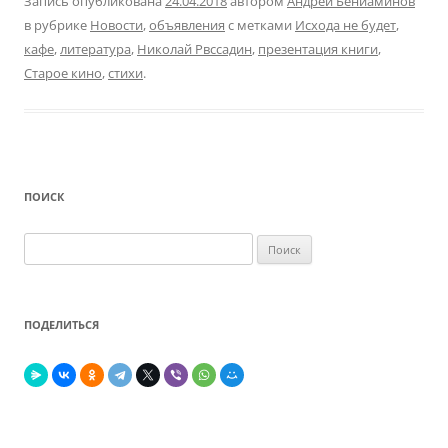
Запись опубликована
24.04.2018
автором
Андрей Бениаминов
в рубрике
Новости
,
объявления
с метками
Исхода не будет
,
кафе
,
литература
,
Николай Рвссадин
,
презентация книги
,
Старое кино
,
стихи
.
ПОИСК
Найти:
ПОДЕЛИТЬСЯ