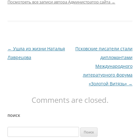
Посмотреть все записи автора Администратор сайта
→
Навигация
←
Ушла из жизни Наталья
Псковские писатели стали
по
Лаврецова
дипломантами
записям
Международного
литературного форума
«Золотой Витязь»
→
Comments are closed.
ПОИСК
Найти: