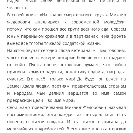
видел смысл своей деятельности как писателя и
человека.
В своей книге «На грани смертельного круга» Михаил
Федорович апеллирует к современной молодёжи,
потому, что сам прошёл все круги военного ада. Совсем
юным пареньком сражался и в партизанах, и на фронте
вынес все тяготы тяжёлой солдатской жизни.
Набатом звучат сегодня слова ветерана: «… мы говорим,
у всех нас есть матери, которые больше всего страдают
от войн. Пусть новое поколение думает, что война
приносит кому-то радости, романтику подвига, награды,
счастье. Его несёт только мир! Да будет он вечен на
Земле! Хвала людям, партиям, правительствам, странам
и народам, чьи деяния вершатся во имя самой
прекрасной цели – во имя мира».
Свой жанр повествования Михаил Федорович называл
воспоминаниями, хотя каждая из четырёх книг есть
повесть о жизни солдата. И эта жизнь выписана до
мельчайших подробностей. В его книге много авторских