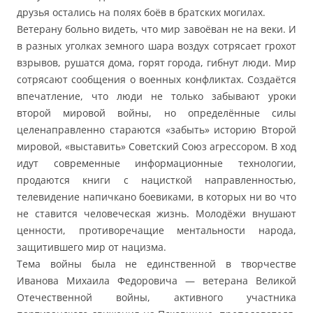
друзья остались на полях боёв в братских могилах.
Ветерану больно видеть, что мир завоёван не на веки. И
в разных уголках земного шара воздух сотрясает грохот
взрывов, рушатся дома, горят города, гибнут люди. Мир
сотрясают сообщения о военных конфликтах. Создаётся
впечатление, что люди не только забывают уроки
второй мировой войны, но определённые силы
целенаправленно стараются «забыть» историю Второй
мировой, «выставить» Советский Союз агрессором. В ход
идут современные информационные технологии,
продаются книги с нацисткой направленностью,
телевидение напичкано боевиками, в которых ни во что
не ставится человеческая жизнь. Молодёжи внушают
ценности, противоречащие ментальности народа,
защитившего мир от нацизма.
Тема войны была не единственной в творчестве
Иванова Михаила Федоровича — ветерана Великой
Отечественной войны, активного участника