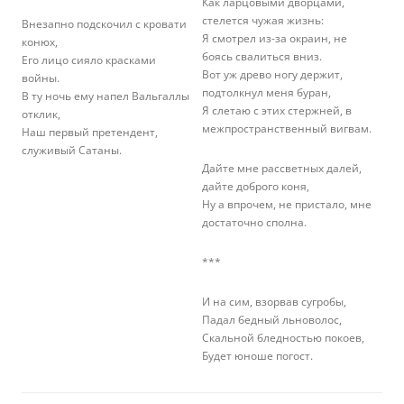
Как ларцовыми дворцами,
стелется чужая жизнь:
Внезапно подскочил с кровати
Я смотрел из-за окраин, не
конюх,
боясь свалиться вниз.
Его лицо сияло красками
Вот уж древо ногу держит,
войны.
подтолкнул меня буран,
В ту ночь ему напел Вальгаллы
Я слетаю с этих стержней, в
отклик,
межпространственный вигвам.
Наш первый претендент,
служивый Сатаны.
Дайте мне рассветных далей,
дайте доброго коня,
Ну а впрочем, не пристало, мне
достаточно сполна.
***
И на сим, взорвав сугробы,
Падал бедный льноволос,
Скальной бледностью покоев,
Будет юноше погост.