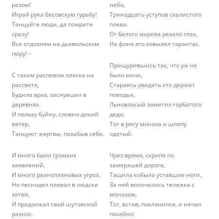
разом!
небо,
Играй рука бесовскую гурьбу!
Тринадцать уступов скалистого
Танцуйте люди, да помрите
плева.
сразу!
От белого марева резало глаз,
Все отдохнем на дьявольском
На фоне его ковылял тарантас.
пиру! –
Прищурившись так, что уж не
С таким распевом пляска на
было мочи,
рассвете,
Стараясь увидеть кто держит
Будила враз, заснувших в
поводья,
деревнях.
Льновласый заметил горбатого
И польку буйну, словно дикий
деда;
ветер,
Тот в рясу монаха и шляпу
Танцуют жертвы, позабыв себя.
одетый.
И много было громких
Чрез время, скрипя по
заявлений,
замерзшей дороге,
И много разноплановых угроз,
Тащила кобыла уставшие ноги,
Но песнодел плевал в людски
За ней волочилась тележка с
затеи,
монахом,
И продолжал свой шутовской
Тот, встав, поклонился, и начал
разнос.
похабно: