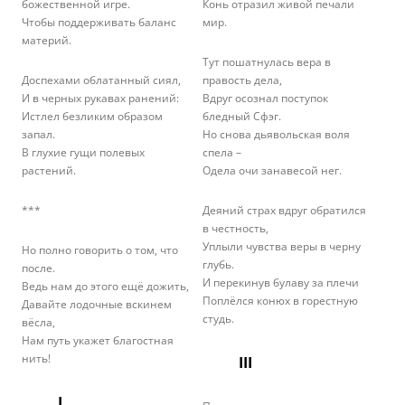
божественной игре.
Конь отразил живой печали
Чтобы поддерживать баланс
мир.
материй.
Тут пошатнулась вера в
Доспехами облатанный сиял,
правость дела,
И в черных рукавах ранений:
Вдруг осознал поступок
Истлел безликим образом
бледный Сфэг.
запал.
Но снова дьявольская воля
В глухие гущи полевых
спела –
растений.
Одела очи занавесой нег.
***
Деяний страх вдруг обратился
в честность,
Уплыли чувства веры в черну
Но полно говорить о том, что
глубь.
после.
И перекинув булаву за плечи
Ведь нам до этого ещё дожить,
Поплёлся конюх в горестную
Давайте лодочные вскинем
студь.
вёсла,
Нам путь укажет благостная
нить!
III
I