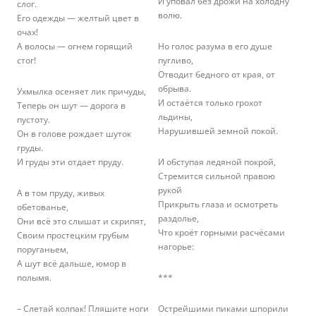
И уповал без дрожи на холодну
слог.
волю.
Его одежды — желтый цвет в
очах!
А волосы — огнем горящий
Но голос разума в его душе
стог!
пугливо,
Отводит бедного от края, от
обрыва.
Ухмылка осеняет лик причуды,
И остаётся только грохот
Теперь он шут — дорога в
льдины,
пустоту.
Нарушившей земной покой.
Он в голове рождает шуток
груды.
И груды эти отдает пруду.
И обступая ледяной покрой,
Стремится сильной правою
рукой
А в том пруду, живых
Прикрыть глаза и осмотреть
обетованье,
раздолье,
Они всё это слышат и скрипят,
Что кроёт горными расчёсами
Своим простецким грубым
нагорье:
поруганьем,
А шут всё дальше, юмор в
полымя.
***
– Слетай колпак! Пляшите ноги
Острейшими пиками шпорили