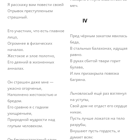
Я расскажу вам повести своей
меч.
Отрывок преступленьем
страшный.
IV
Его участник, что есть главное
Пред чёрным закатом явилась
лицо,
беда,
Огромнее в физических
В стальных балахонах, идущая
началах.
равно.
Жестокое и злое полотно,
В руках сбитой твари горит
Его деяний в жизненных
булава,
анналах.
И лик призакрыла повязка
багряна.
Он страшен даже мне —
ужасно огорченье,
Льновласый ещё раз взглянул
Наполнено жестокостью и
на уступы,
бредом.
Свой дом не отдаст его сердце
Его сравню я с гадким
никак.
ухищреньем,
Пусть лучше ложатся на тело
Природной мудрости над
разрубы,
глупым человеком.
Внушают пусть гордость, и
думает всяк:
Он беспристрастный клин,