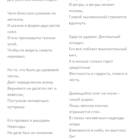
И ветры, и ветры лелеют
посевы,
Чело блистало шлемом из
Главой льноволосой стремятся
металла,
вдохнуть.
И шелом в форме двух рогов
сиял.
Удар за ударом. Доспешный
И очи призакрыты тканью
отходит,
алой,
Его всё лобзает взыскательный
Чтобы не видеть смерти
меч,
карнавал.
А в юноше только горит
средоточье:
Но то, что было до кровавой
Жестокость и гордость, отвага и
песни,
честь.
Даёт определение всему.
Вернёмся на десяток лет и
Дымящийся снег на ногах –
взвесим,
тихий шорох,
Поступков человечьих
Лишь звоном клинка
кутерьму:
отражается стон.
В глазах человечьих надежды
Его прозвал я рыцарем
опора
Невзгоды.
Взвивается в небо, он выстоял,
На деле был он конюхом
Он!