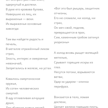
одернутый в доспехи.
«Вот это был рыцарь, защитник
В руке его кровава булава,
отчизны,
Навершие из лиц, их
Его не сломали, ни холод, ни
выраженья — вехи.
страх,
Их выраженья основные
Он меч свой, подняв,
завсегда:
превращается в прах,
Сам, каменным гробом заткнул
Там вы найдете радость и
укоризны»
печаль,
В металле отражённый ликом
А холод вновь рыщет вопящей
страх,
метелью,
Злость, интерес и омерзенье
Срывает горящие искры из
невзначай,
глаз.
Запрятались в железе, на устах.
Несутся потоки, взрываются
ветви,
Ковалось смертоносное
Удар за ударом – клинка
оружье,
перифраз.
Из сотен человеческих
смертей.
Вонзается в тело, ломая
В аду отлавливая алчущие
доспехи,
души,
Целует железо горящую плоть,
Для убиения живых людей.