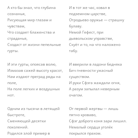
А кто бы знал, что глубина
И в тот же час, ковал в
сознанья,
подземном царстве,
Рисующая мир глазам и
Отродьево оружье — страшну
чувствам,
булаву.
Что создает блаженства и
Немой Гефест, при
страданья,
дьявольском управстве,
Создаст от жизни пепельные
Скуёт и то, на что наложено
гурты.
табу.
И эти гурты, опоясав волю,
И вверили в ладони бедняка
Измазав сажей высоту красот,
Бич гневности ужасный
Нам издают преград ряды на
существом.
поле,
И руки Сфэга жаждали огня,
На поле легких и воздушных
А разум запылал неверным
нот.
очагом.
Одним из тысячи в летящей
От первой жертвы — лишь
быстроте,
пятно кроваво,
Сменяющей десятки
Сфэг доброго коня зари лишил.
поколений.
Немалый сердца уголёк
Родился злой пример в
покрылся прахом.