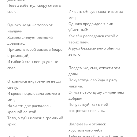
Певец избегнул скору смерть
свою.
И честь обязует схватиться за
меч,
Однако предвидел я лик
Однако не уныл топор от
убиенный:
неудачи,
Как лён распадался косой с
Ударам следует разящий
твоих плеч,
древопас,
А руки безжизненно обняли
Пришел второй замах в бедро
землю.
стремящий,
И гибкий стан певца уже не
спас.
Поедем же, сын, отпусти эти
долы,
Почувствуй свободу и рясу
Открылись внутренние вещи
накинь.
свету,
Очисть свою душу смирением
И кровь поцеловала землю в
добрым,
миг,
Почувствуй, как в ней
На части две распалось
расцветает полынь.
красной лентой
Тело, а губы исказил гремячий
крик.
Шалфеевый отблеск
хрустального неба,
Тебя позовёт блеском Солнца