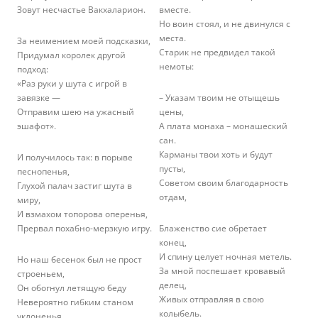
Зовут несчастье Вакхаларион.
вместе.
Но воин стоял, и не двинулся с
места.
За неимением моей подсказки,
Старик не предвидел такой
Придумал королек другой
немоты:
подход:
«Раз руки у шута с игрой в
завязке —
– Указам твоим не отыщешь
Отправим шею на ужасный
цены,
эшафот».
А плата монаха – монашеский
сан.
Карманы твои хоть и будут
И получилось так: в порыве
пусты,
песнопенья,
Советом своим благодарность
Глухой палач застиг шута в
отдам,
миру,
И взмахом топорова оперенья,
Прервал похабно-мерзкую игру.
Блаженство сие обретает
конец,
И спину целует ночная метель.
Но наш бесенок был не прост
За мной поспешает кровавый
строеньем,
делец,
Он обогнул летящую беду
Живых отправляя в свою
Невероятно гибким станом
колыбель.
уклоненья,