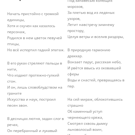
Под занавесью колющих
морозов,
За плетью вод из ледяных
Начать пристойно с громкой
узоров,
единицы,
Летит навстречу зимнему
Хотя и скучен как казалось
простору,
персонаж,
Целуя ветры и вселив раздоры,
Родился в нем цветок певучей
птицы,
Но всё испортил гадкий эпатаж.
В природную гармонию
драккар.
Вонзает парус, рассекая небо,
В его руках стреляют пальцы в
И рвётся ввысь из оковавшей
нити,
сферы
Что издают протяжно-гулкий
Воды и снастей, превращаясь в
стон.
пар.
И он, лишь словоблудством на
граните
Искусства и наук, построил
На сей мираж, облокотившись
песен звон.
страшно
Об каменный уступ
чернеющего кряжа,
В десницах лютня, задан слог в
Смотрел сквозь дымку
речах,
льноволосый воин,
Он перебранный и лукавый