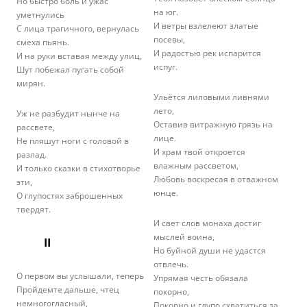
Но быстро боль и ужас
на юг.
уметнулись
И ветры взлелеют златые
С лица трагичного, вернулась
посевы,
смеха пьянь.
И радостью рек испарится
И на руки вставая между улиц,
испуг.
Шут побежал пугать собой
мирян.
Ульётся лиловыми ливнями
лето,
Уж не разбудит нынче на
Оставив витражную грязь на
рассвете,
лице.
Не пляшут ноги с головой в
И храм твой откроется
разлад.
влажным рассветом,
И только сказки в стихотворье
Любовь воскресая в отважном
эти,
юнце.
О глупостях заброшенных
твердят.
И свет слов монаха достиг
мыслей воина,
II
Но буйной души не удастся
отвлечь.
О первом вы услышали, теперь
Упрямая честь обязала
Пройдемте дальше, чтец
покорно,
немногогласный,
Покорно и глупо схватиться за