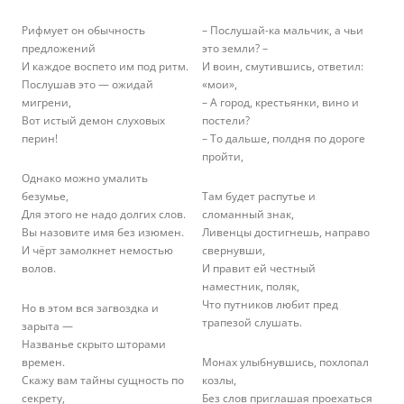
Рифмует он обычность
– Послушай-ка мальчик, а чьи
предложений
это земли? –
И каждое воспето им под ритм.
И воин, смутившись, ответил:
Послушав это — ожидай
«мои»,
мигрени,
– А город, крестьянки, вино и
Вот истый демон слуховых
постели?
перин!
– То дальше, полдня по дороге
пройти,
Однако можно умалить
безумье,
Там будет распутье и
Для этого не надо долгих слов.
сломанный знак,
Вы назовите имя без изюмен.
Ливенцы достигнешь, направо
И чёрт замолкнет немостью
свернувши,
волов.
И правит ей честный
наместник, поляк,
Что путников любит пред
Но в этом вся загвоздка и
трапезой слушать.
зарыта —
Названье скрыто шторами
времен.
Монах улыбнувшись, похлопал
Скажу вам тайны сущность по
козлы,
секрету,
Без слов приглашая проехаться