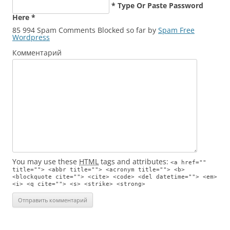
* Type Or Paste Password
Here *
85 994 Spam Comments Blocked so far by
Spam Free
Wordpress
Комментарий
You may use these
HTML
tags and attributes:
<a href=""
title=""> <abbr title=""> <acronym title=""> <b>
<blockquote cite=""> <cite> <code> <del datetime=""> <em>
<i> <q cite=""> <s> <strike> <strong>