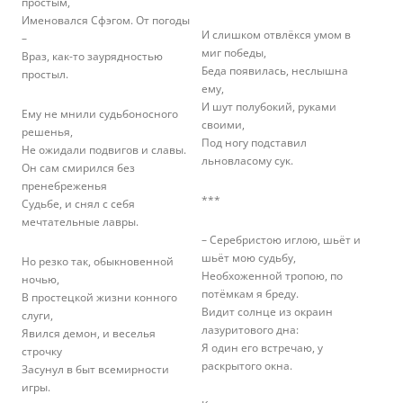
простым,
Именовался Сфэгом. От погоды
И слишком отвлёкся умом в
–
миг победы,
Враз, как-то заурядностью
Беда появилась, неслышна
простыл.
ему,
И шут полубокий, руками
Ему не мнили судьбоносного
своими,
решенья,
Под ногу подставил
Не ожидали подвигов и славы.
льновласому сук.
Он сам смирился без
пренебреженья
***
Судьбе, и снял с себя
мечтательные лавры.
– Серебристою иглою, шьёт и
шьёт мою судьбу,
Но резко так, обыкновенной
Необхоженной тропою, по
ночью,
потёмкам я бреду.
В простецкой жизни конного
Видит солнце из окраин
слуги,
лазуритового дна:
Явился демон, и веселья
Я один его встречаю, у
строчку
раскрытого окна.
Засунул в быт всемирности
игры.