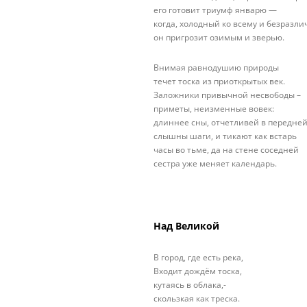
его готовит триумф январю —
когда, холодный ко всему и безразл
он пригрозит озимым и зверью.
Внимая равнодушию природы
течет тоска из приоткрытых век.
Заложники привычной несвободы –
приметы, неизменные вовек:
длиннее сны, отчетливей в передне
слышны шаги, и тикают как встарь
часы во тьме, да на стене соседней
сестра уже меняет календарь.
Над Великой
В город, где есть река,
Входит дождём тоска,
кутаясь в облака,-
скользкая как треска.