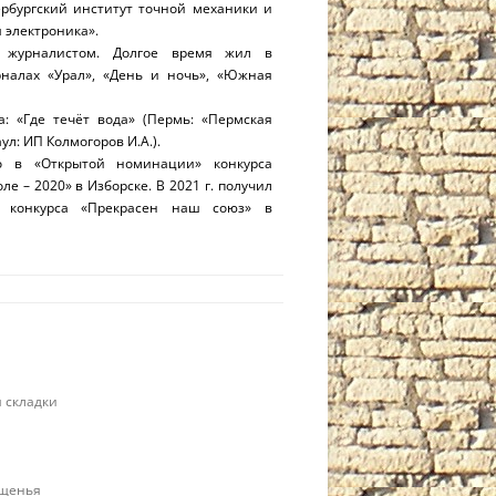
ербургский институт точной механики и
 электроника».
, журналистом. Долгое время жил в
рналах «Урал», «День и ночь», «Южная
а: «Где течёт вода» (Пермь: «Пермская
л: ИП Колмогоров И.А.).
о в «Открытой номинации» конкурса
е – 2020» в Изборске. В 2021 г. получил
 конкурса «Прекрасен наш союз» в
 складки
ащенья