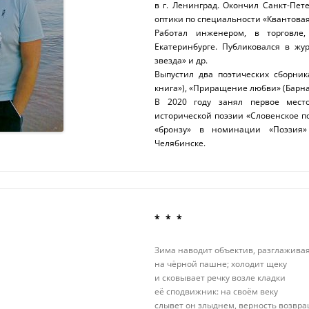
в г. Ленинград. Окончил Санкт-Пет
оптики по специальности «Квантовая
Работал инженером, в торговле
Екатеринбурге. Публиковался в жу
звезда» и др.
Выпустил два поэтических сборник
книга»), «Приращение любви» (Барнау
В 2020 году занял первое мест
исторической поэзии «Словенское пол
«бронзу» в номинации «Поэзия»
Челябинске.
* * *
Зима наводит объектив, разглаживая
на чёрной пашне; холодит щеку
и сковывает речку возле кладки
её сподвижник: на своём веку
слывет он злыднем, верность возвр