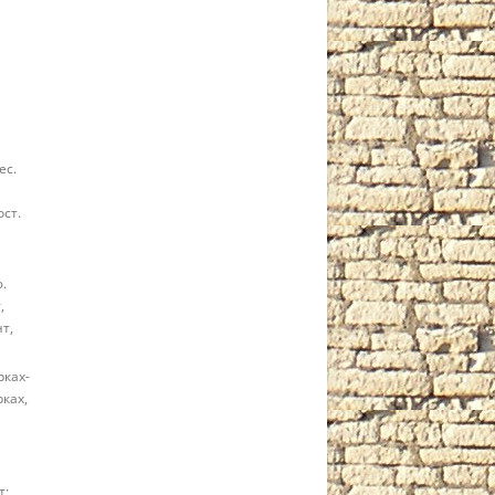
ес.
ст.
.
,
т,
рках-
рках,
т;