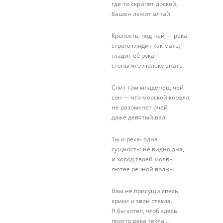
где-то скрипят доской,
башен лежит алтай.
Крепость, под ней — река
строго глядит как мать;
гладит её рука
стены что люльку-знать
Спит там младенец, чей
сон — что морской коралл;
не разомкнет очей
даже девятый вал.
Ты и река- одна
сущность: не видно дна,
и холод твоей молвы
лютее речной волны.
Вам не присущи спесь,
крики и звон стекла.
Я бы хотел, чтоб здесь
просто река текла…