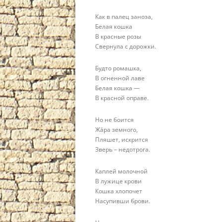
Как в палец заноза,
Белая кошка
В красные розы
Свернула с дорожки.
Будто ромашка,
В огненной лаве
Белая кошка —
В красной оправе.
Но не боится
Жа́ра земного,
Пляшет, искрится
Зверь – недотрога.
Каплей молочной
В лужице крови
Кошка хлопочет
Насупивши брови.