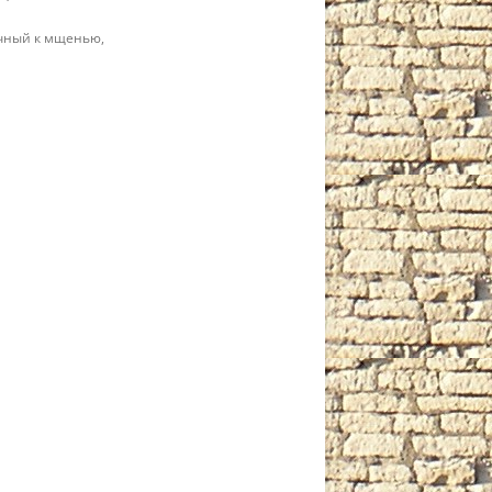
ичный к мщенью,
й