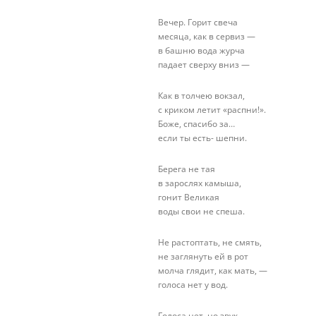
Вечер. Горит свеча
месяца, как в сервиз —
в башню вода журча
падает сверху вниз —
Как в толчею вокзал,
с криком летит «распни!».
Боже, спасибо за…
если ты есть- шепни.
Берега не тая
в зарослях камыша,
гонит Великая
воды свои не спеша.
Не растоптать, не смять,
не заглянуть ей в рот
молча глядит, как мать, —
голоса нет у вод.
Голоса нет, но звук