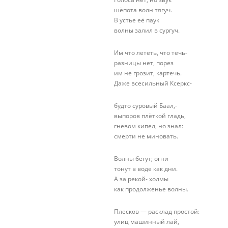
шёпота волн тягуч.
В устье её паук
волны залил в сургуч.
Им что лететь, что течь-
разницы нет, порез
им не грозит, картечь.
Даже всесильный Ксеркс-
будто суровый Баал,-
выпоров плёткой гладь,
гневом кипел, но знал:
смерти не миновать.
Волны бегут; огни
тонут в воде как дни.
А за рекой- холмы
как продолженье волны.
Плесков — расклад простой:
улиц машинный лай,