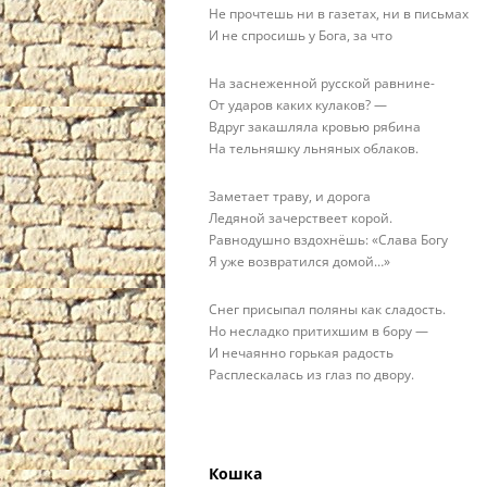
Не прочтешь ни в газетах, ни в письмах
И не спросишь у Бога, за что
На заснеженной русской равнине-
От ударов каких кулаков? —
Вдруг закашляла кровью рябина
На тельняшку льняных облаков.
Заметает траву, и дорога
Ледяной зачерствеет корой.
Равнодушно вздохнёшь: «Слава Богу
Я уже возвратился домой…»
Снег присыпал поляны как сладость.
Но несладко притихшим в бору —
И нечаянно горькая радость
Расплескалась из глаз по двору.
Кошка