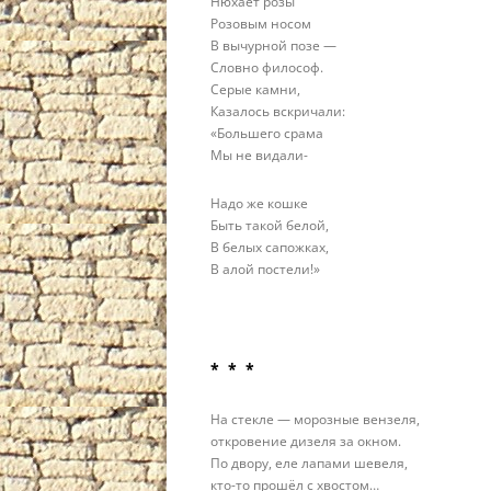
Нюхает розы
Розовым носом
В вычурной позе —
Словно философ.
Серые камни,
Казалось вскричали:
«Большего срама
Мы не видали-
Надо же кошке
Быть такой белой,
В белых сапожках,
В алой постели!»
* * *
На стекле — морозные вензеля,
откровение дизеля за окном.
По двору, еле лапами шевеля,
кто-то прошёл с хвостом…