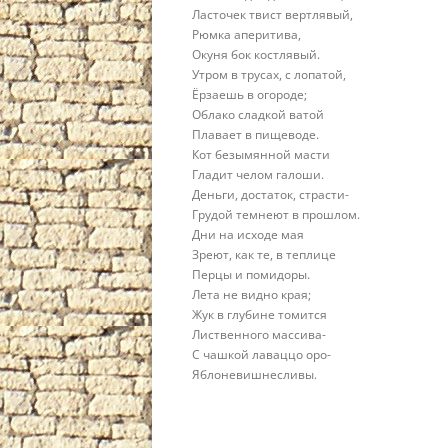
Ласточек твист вертлявый,
Рюмка аперитива,
Окуня бок костлявый.
Утром в трусах, с лопатой,
Ёрзаешь в огороде;
Облако сладкой ватой
Плавает в пищеводе.
Кот безымянной масти
Гладит челом галоши.
Деньги, достаток, страсти-
Грудой темнеют в прошлом.
Дни на исходе мая
Зреют, как те, в теплице
Перцы и помидоры.
Лета не видно края;
Жук в глубине томится
Лиственного массива-
С чашкой лаваццо оро-
Яблоневишнесливы.