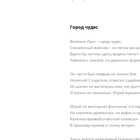
Город чудес
Великие Луки – город чудес;
Сожжённый войною – из пепла воскр
Враги бы хотели здесь видеть погост-
Ровняли с землей, но держался форпо
Он часто был первым на линии боя.
Нелегкой Создатель отметил судьбою
Из шапки не вытянешь имя, как фант
И жизнь не закажешь. Играй музыкан
Играй на валторнах фонтанов, а в па
На скрипках древесных, на арфах и а
Капелью врывайся весной клавесин
В прохладу музеев и танец витрин.
Здесь льётся невидимый родины све