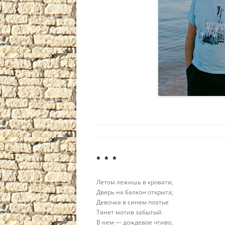
* * *
Летом лежишь в кровати,
Дверь на балкон открыта;
Девочка в синем платье
Тянет мотив забытый.
В нем — дождевое чтиво,