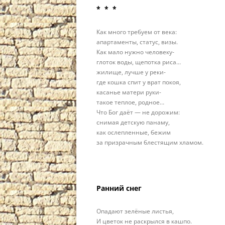
* * *
Как много требуем от века:
апартаменты, статус, визы.
Как мало нужно человеку-
глоток воды, щепотка риса…
жилище, лучше у реки-
где кошка спит у врат покоя,
касанье матери руки-
такое теплое, родное…
Что Бог даёт — не дорожим:
снимая детскую панаму,
как ослепленные, бежим
за призрачным блестящим хламом.
Ранний снег
Опадают зелёные листья,
И цветок не раскрылся в кашпо.