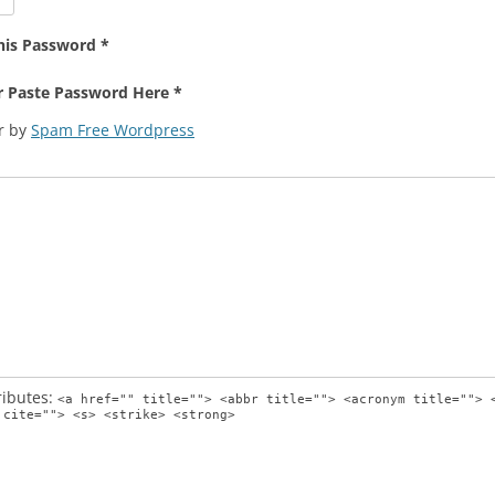
his Password *
r Paste Password Here *
r by
Spam Free Wordpress
ributes:
<a href="" title=""> <abbr title=""> <acronym title=""> 
 cite=""> <s> <strike> <strong>