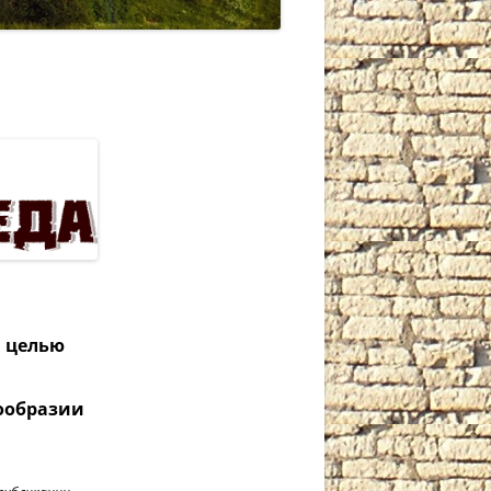
й целью
нообразии