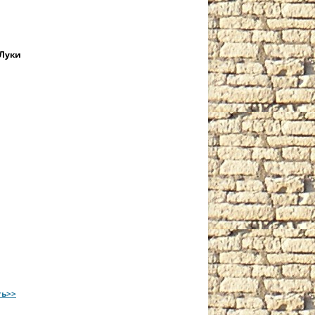
 Луки
ть>>