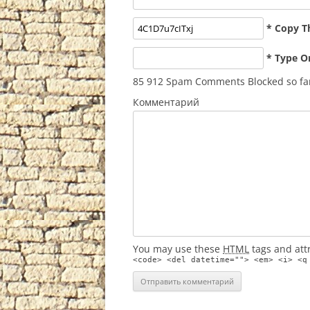
* Copy T
* Type O
85 912 Spam Comments Blocked so fa
Комментарий
You may use these
HTML
tags and att
<code> <del datetime=""> <em> <i> <q