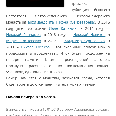
прозаика,
публициста бывшего
настоятеля Свято-Успенского Псково-Печерского
монастыря
архимандрита Тихона (Секретарёва)
. В 2016
году ушёл из жизни
Иван Калинин
, в 2014 году —
Николай Гончаров
,
в 2013 году —
Николай Новиков
и
Мария Сосновских
, в 2012 —
Владимир Курносенко
, в
2011 –
Виктор Русаков
.
Этот скорбный список можно
продолжать и продолжать… И он будет продолжен на
вечере памяти. Кроме произведений авторов,
прозвучат рассказы о них, воспоминания коллег,
учеников, единомышленников.
Вечер начнётся с молитвы, зажжётся свеча, которая
будет гореть до окончания литературных чтений.
Начало вечера в 18 часов.
Запись опубликована
15.01.2019
автором
Администратор сайта
в рубрике
Новости
,
объявления
с метками
вечер памяти
,