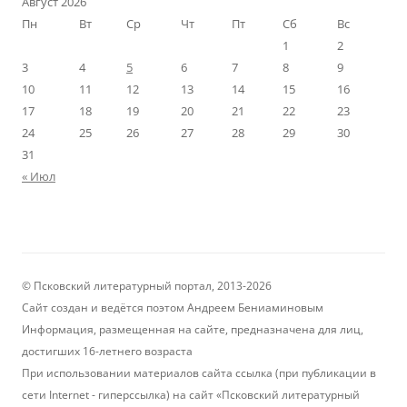
Август 2026
Пн
Вт
Ср
Чт
Пт
Сб
Вс
1
2
3
4
5
6
7
8
9
10
11
12
13
14
15
16
17
18
19
20
21
22
23
24
25
26
27
28
29
30
31
« Июл
© Псковский литературный портал, 2013-2026
Сайт создан и ведётся поэтом Андреем Бениаминовым
Информация, размещенная на сайте, предназначена для лиц,
достигших 16-летнего возраста
При использовании материалов сайта ссылка (при публикации в
сети Internet - гиперссылка) на сайт «Псковский литературный