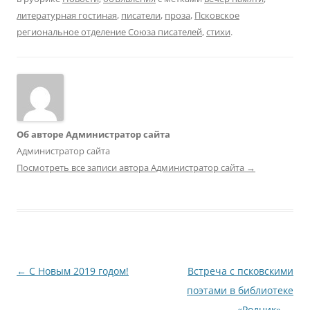
литературная гостиная
,
писатели
,
проза
,
Псковское
региональное отделение Союза писателей
,
стихи
.
Об авторе Администратор сайта
Администратор сайта
Посмотреть все записи автора Администратор сайта
→
Навигация
←
С Новым 2019 годом!
Встреча с псковскими
по
поэтами в библиотеке
записям
«Родник»
→