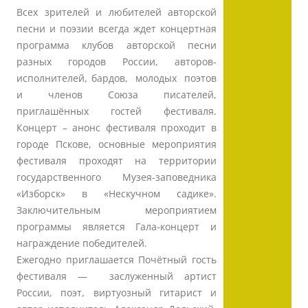
Всех зрителей и любителей авторской
песни и поэзии всегда ждет концертная
программа клубов авторской песни
разных городов России, авторов-
исполнителей, бардов, молодых поэтов
и членов Союза писателей,
приглашённых гостей фестиваля.
Концерт – анонс фестиваля проходит в
городе Пскове, основные мероприятия
фестиваля проходят на территории
государственного Музея-заповедника
«Изборск» в «Нескучном садике».
Заключительным мероприятием
программы является Гала-концерт и
награждение победителей.
Ежегодно приглашается Почётный гость
фестиваля — заслуженный артист
России, поэт, виртуозный гитарист и