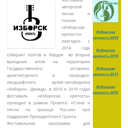
авторской
песни и
поэзии
«Изборская
Изборская
крепость»
крепость-2019
ежегодно с
2014 года
Изборская
собирает поэтов и бардов во вторые
крепость-2018
выходные июля на территории
Государственного историко-
Изборская
крепость-2017
архитектурного и природно-
ландшафтного музея-заповедника
Изборская
«Изборск». Дважды, в 2018 и 2019 годах
крепость-2016
фестиваль «Изборская крепость»
проходил в рамках Проекта: «Стихи и
песни на границе России» при
поддержке Президентского Гранта.
Фестивальная программа для