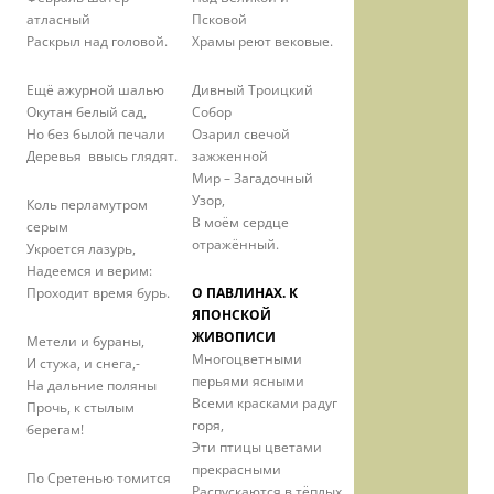
атласный
Псковой
Раскрыл над головой.
Храмы реют вековые.
Ещё ажурной шалью
Дивный Троицкий
Окутан белый сад,
Собор
Но без былой печали
Озарил свечой
Деревья ввысь глядят.
зажженной
Мир – Загадочный
Узор,
Коль перламутром
В моём сердце
серым
отражённый.
Укроется лазурь,
Надеемся и верим:
Проходит время бурь.
О ПАВЛИНАХ. К
ЯПОНСКОЙ
ЖИВОПИСИ
Метели и бураны,
Многоцветными
И стужа, и снега,-
перьями ясными
На дальние поляны
Всеми красками радуг
Прочь, к стылым
горя,
берегам!
Эти птицы цветами
прекрасными
По Сретенью томится
Распускаются в тёплых