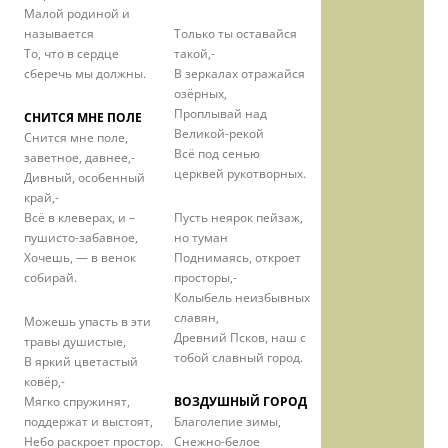
Малой родиной и
называется
Только ты оставайся
То, что в сердце
такой,-
сберечь мы должны.
В зеркалах отражайся
озёрных,
Проплывай над
СНИТСЯ МНЕ ПОЛЕ
Великой-рекой
Снится мне поле,
Всё под сенью
заветное, давнее,-
церквей рукотворных.
Дивный, особенный
край,-
Всё в клеверах, и –
Пусть неярок пейзаж,
пушисто-забавное,
но туман
Хочешь, — в венок
Поднимаясь, откроет
собирай.
просторы,-
Колыбель неизбывных
славян,
Можешь упасть в эти
Древний Псков, наш с
травы душистые,
тобой славный город.
В яркий цветастый
ковёр,-
Мягко спружинят,
ВОЗДУШНЫЙ ГОРОД
поддержат и выстоят,
Благолепие зимы,
Небо раскроет простор.
Снежно-белое