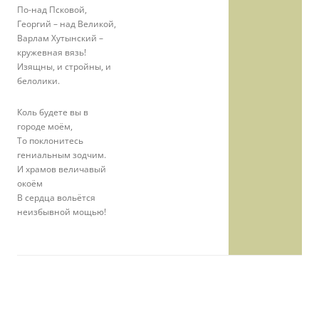
По-над Псковой,
Георгий – над Великой,
Варлам Хутынский –
кружевная вязь!
Изящны, и стройны, и
белолики.
Коль будете вы в
городе моём,
То поклонитесь
гениальным зодчим.
И храмов величавый
окоём
В сердца вольётся
неизбывной мощью!