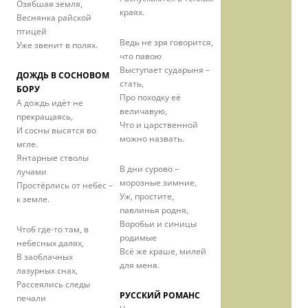
Озябшая земля,
краях.
Веснянка райской
птицей
Ведь не зря говорится,
Уже звенит в полях.
что павою
Выступает сударыня –
ДОЖДЬ В СОСНОВОМ
стать,
БОРУ
Про походку её
А дождь идёт не
величавую,
прекращаясь,
Что и царственной
И сосны высятся во
можно назвать.
мгле.
Янтарные стволы
В дни сурово –
лучами
морозные зимние,
Простёрлись от небес –
Уж, простите,
к земле.
павлинья родня,
Воробьи и синицы
Чтоб где-то там, в
родимые
небесных далях,
Всё же краше, милей
В заоблачных
для меня.
лазурных снах,
Рассеялись следы
РУССКИЙ РОМАНС
печали