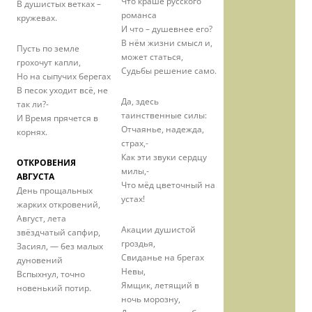
Что краше русского
В душистых ветках –
романса
кружевах.
И что – душевнее его?
В нём жизни смысл и,
Пусть по земле
может статься,
грохочут капли,
Судьбы решение само.
Но на сыпучих берегах
В песок уходит всё, не
Да, здесь
так ли?-
таинственные силы:
И Время прячется в
Отчаянье, надежда,
корнях.
страх,-
Как эти звуки сердцу
ОТКРОВЕНИЯ
милы,-
АВГУСТА
Что мёд цветочный на
День прощальных
устах!
жарких откровений,
Август, лета
Акации душистой
звёздчатый сапфир,
гроздья,
Засиял, — без малых
Свиданье на брегах
дуновений
Невы,
Вспыхнул, точно
Ямщик, летящий в
новенький потир.
ночь морозну,