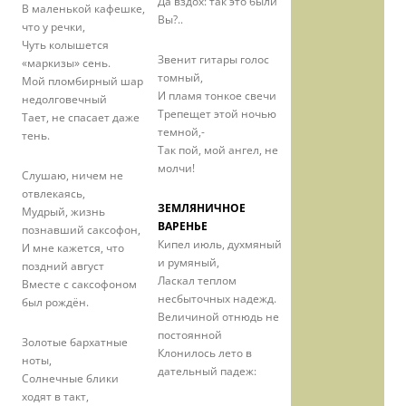
Да вздох: так это были
В маленькой кафешке,
Вы?..
что у речки,
Чуть колышется
Звенит гитары голос
«маркизы» сень.
томный,
Мой пломбирный шар
И пламя тонкое свечи
недолговечный
Трепещет этой ночью
Тает, не спасает даже
темной,-
тень.
Так пой, мой ангел, не
молчи!
Слушаю, ничем не
отвлекаясь,
ЗЕМЛЯНИЧНОЕ
Мудрый, жизнь
ВАРЕНЬЕ
познавший саксофон,
Кипел июль, духмяный
И мне кажется, что
и румяный,
поздний август
Ласкал теплом
Вместе с саксофоном
несбыточных надежд.
был рождён.
Величиной отнюдь не
постоянной
Золотые бархатные
Клонилось лето в
ноты,
дательный падеж:
Солнечные блики
ходят в такт,