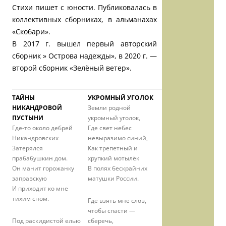
Стихи пишет с юности. Публиковалась в
коллективных сборниках, в альманахах
«Скобари».
В 2017 г. вышел первый авторский
сборник » Острова надежды», в 2020 г. —
второй сборник «Зелёный ветер».
ТАЙНЫ
УКРОМНЫЙ УГОЛОК
НИКАНДРОВОЙ
Земли родной
ПУСТЫНИ
укромный уголок,
Где-то около дебрей
Где свет небес
Никандровских
невыразимо синий,
Затерялся
Как трепетный и
прабабушкин дом.
хрупкий мотылёк
Он манит горожанку
В полях бескрайних
заправскую
матушки России.
И приходит ко мне
тихим сном.
Где взять мне слов,
чтобы спасти —
Под раскидистой елью
сберечь,