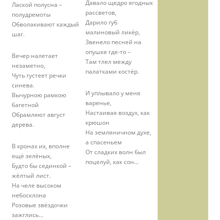
Давало щедро ягодных
Лаской полусна –
рассветов,
полудремоты
Дарило губ
Обволакивают каждый
малиновый ликёр,
шаг.
Звенело песней на
опушке где-то –
Вечер налетает
Там тлел между
незаметно,
палатками костёр.
Чуть густеет речки
синева.
И уплывало у меня
Вычурною рамкою
варенье,
багетной
Настаивая воздух, как
Обрамляют август
крюшон
дерева.
На земляничном духе,
а спасеньем
В кронах их, вполне
От сладких волн был
ещё зелёных,
поцелуй, как сон…
Будто бы сединкой –
жёлтый лист.
На челе высоком
небосклона
Розовые звёздочки
зажглись…