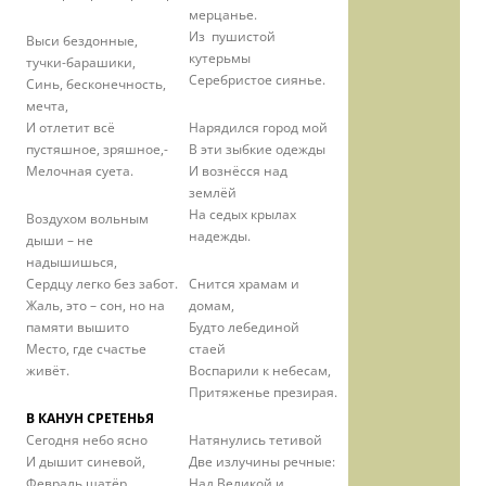
мерцанье.
Из пушистой
Выси бездонные,
кутерьмы
тучки-барашики,
Серебристое сиянье.
Синь, бесконечность,
мечта,
И отлетит всё
Нарядился город мой
пустяшное, зряшное,-
В эти зыбкие одежды
Мелочная суета.
И вознёсся над
землёй
На седых крылах
Воздухом вольным
надежды.
дыши – не
надышишься,
Сердцу легко без забот.
Снится храмам и
Жаль, это – сон, но на
домам,
памяти вышито
Будто лебединой
Место, где счастье
стаей
живёт.
Воспарили к небесам,
Притяженье презирая.
В КАНУН СРЕТЕНЬЯ
Сегодня небо ясно
Натянулись тетивой
И дышит синевой,
Две излучины речные:
Февраль шатёр
Над Великой и