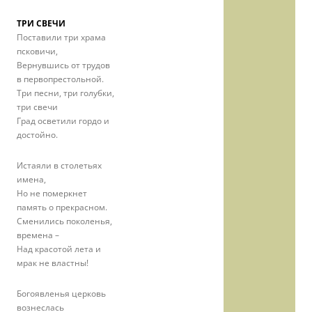
ТРИ СВЕЧИ
Поставили три храма
псковичи,
Вернувшись от трудов
в первопрестольной.
Три песни, три голубки,
три свечи
Град осветили гордо и
достойно.
Истаяли в столетьях
имена,
Но не померкнет
память о прекрасном.
Сменились поколенья,
времена –
Над красотой лета и
мрак не властны!
Богоявленья церковь
вознеслась