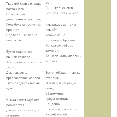
вся –
Ткацкий став у окошка
Лишь ковчежец в
восточного
безбрежности мыслей.
Со льняным
домотканым холстом,
Колыбелька лоскутная
Как задумаем, так и
прочная
плывёт,
Под беленым парит
Только чаще –
потолком.
штормит и бросает:
То пургою реформ
заметёт,
Будто только что
То – в печалях людских
вышли хозяева –
утопает.
Жизнь полна и забот и
хлопот.
Дом плывет в
Если любишь, — легко
предзакатное марево,
отдаёшь
Тихо в ходиках время
И тепло, и заботу, и
идет.
силы,
Сбережёшь,
преумножишь,
И над всем голубком
найдёшь
повивается
Всё и вся для земли
Дух нетленной седой
нашей милой.
старины.