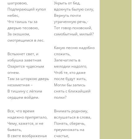
шатровою,
Укрыть от бед,
Подпирающей купол
вдохнуть былую силу,
небес,
Вернуть почти
Что таишь ты за
утраченную речь,-
дверью тесовою,
Тот говор псковский,
За окошком,
самобытный, милый?
смотрящимся в лес.
Какую песню надобно
Вспыхнет свет, и
сложить,
избушка заветная
Запечатлеть в
Озарится чудесным
мелодии надолго,
огнем.
Чтоб те, кто даже
Там за шторкою дверь
после будут жить,
незаметная –
Могли бы запись
В тишину с лёгким
снять с ближайшей
сердцем войдем.
полки?
Все, что время
Внимать родному,
надежно припрятало,
вслушаться в слова,
Чему, кажется, и не
Понять, сберечь,
бывать,
преумножать на
В свете воображенья
счастье,