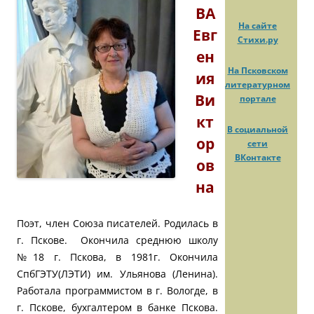
ВА
На сайте
Евг
Стихи.ру
ен
На Псковском
ия
литературном
Ви
портале
кт
В социальной
ор
сети
ВКонтакте
ов
на
Поэт, член Союза писателей. Родилась в
г. Пскове. Окончила среднюю школу
№18 г. Пскова, в 1981г. Окончила
СпбГЭТУ(ЛЭТИ) им. Ульянова (Ленина).
Работала программистом в г. Вологде, в
г. Пскове, бухгалтером в банке Пскова.