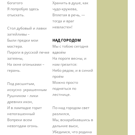
богатого
Хранить в душе, как
Я попробую здесь
чудо-кружева,
отыскать.
Вплетая в речь, —
тогда и враг
невластен!
Стол дубовый и лавки
затейливы –
Были предки мои
НАД ГОРОДОМ
мастера.
Мы с тобою сегодня
Пироги в русской печке
вдвоём
затеяны,
На пороге весны, и
На окне огоньками –
нам грезится:
герань.
Небо рядом, и в синий
проём
Можно просто
Под расшитым,
подняться по
искусно украшенным
лестнице.
Рушником – лики
древних икон,
И в лампадке горит
По-над городом свет
непогашенный
разлился,
Вопреки всем
Мы, вскарабкавшись в
невзгодам огонь.
дальние выси,
Убедимся, что родина