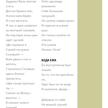
Задумал Волк поэтом
Осёл однажды
стать.
возомнил
Достал бумаги воз,
Себя большим
Уселся меж берёз
чинушей.
И стал мечтать.
Он шляпу новую купил
И так, и эдак шевелит
И спрятал в шляпе
он волчьей головой,
уши.
Из-под пера лишь рык
Но только шляпа не
идёт, да вой.
спасла:
«Да неужели я
И в шляпе
Глупей пичужки-
Узнают Осла!
Соловья!» —
Волк рвать стал и
БЕДА ЕЖА
метать.
Ёж выступленья был
Случилось Соловью
лишён
здесь близко
За то, что не причёсан
пролетать.
он,
«Зря гонор тратишь
Одет был не по моде
ты, —
И заикался, вроде…
Сказал он Волку с
высоты, —
Добавим от себя
В поэзии талант
На всякий случай:
нужней,