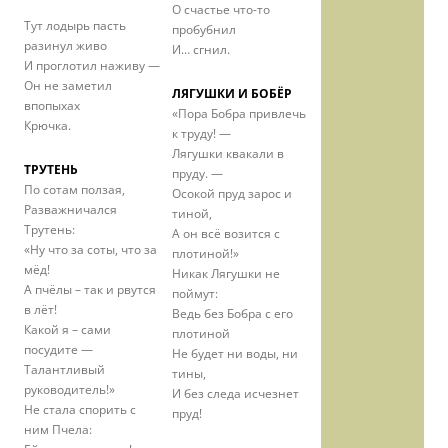
О счастье что-то
Тут лодырь пасть
пробубнил
разинул живо
И… сгнил.
И проглотил наживу —
Он не заметил
ЛЯГУШКИ И БОБЁР
впопыхах
«Пора Бобра привлечь
Крючка.
к труду! —
Лягушки квакали в
ТРУТЕНЬ
пруду. —
По сотам ползая,
Осокой пруд зарос и
Разважничался
тиной,
Трутень:
А он всё возится с
«Ну что за соты, что за
плотиной!»
мёд!
Никак Лягушки не
А пчёлы – так и рвутся
поймут:
в лёт!
Ведь без Бобра с его
Какой я – сами
плотиной
посудите —
Не будет ни воды, ни
Талантливый
тины,
руководитель!»
И без следа исчезнет
Не стала спорить с
пруд!
ним Пчела: