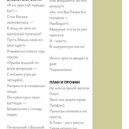
Иль возразить ты что
«Я не простой породы
хотела?»
Кот! —
«Ах, что Вы! Разве б я
Стал Васька
посмела —
зазнаваться. —
Наоборот!»
К лицу ли мне за
Квакунья что есть сил
мелюзгой гоняться?
присела
Пусть Мышь сама ко
И – шасть
мне идёт!»
В ощеренную пасть!
И вывесил плакат под
носом:
Иного просто вводит в
«Приём мышей по
раж
всем вопросам —
Подхалимаж.
С восьми утра до
четырёх».
ПЛАН И ПРОФАН
Напрасно в ожиданьи
Не шёл в одной артели
пищи
План
Он навострил свои
(Был там директором
когтищи —
Профан).
Бездельник с голоду
Приказы сыпались из
подох.
треста,
А План – ни с места.
Печальный с Васькой
Такое можно ли