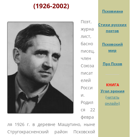
(1926-2002)
Псковиана
Поэт,
Стихи русских
журна
поэтов
лист,
басно
Псковский
мир
писец,
член
Про Псков
Союза
писат
елей
КНИГА
Росси
Угол зрения
и.
(читать
Родил
онлайн)
ся 22
февра
ля 1926 г. в деревне Машутино, ныне
Стругокрасненский район Псковской