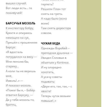
вышел случай.
терпеть?
Вот люди есть… те
Решили План тот
поживучей!
снять на треть.
А надо было (ясно
БАРСУЧЬЯ МОЗОЛЬ
всем)
К инспектору Бобру,
Там снять директора
Кряхтя и опираясь
совсем.
немощно на сук,
Пришёл с прошением
ЧУЖАЯ БЕДА
Барсук:
Однажды Воробей –
«Я вдосталь
преподлая душонка —
потрудился на веку —
Увидел Соловья в
Мне пенсию бы,
объятьях у Котёнка.
старику…
И ну злорадно
А коли ты не веришь
хохотать,
мне,
А усачу советы
Изволь!..» —
подавать:
И показал мозоль.
«Дери его, так, так, – с
«Помог бы я, – Бобёр
хвоста!
ответил Барсуку, —
Теперь чуток возьми
Да у тебя мозоль-то,
повыше!..»
братец,