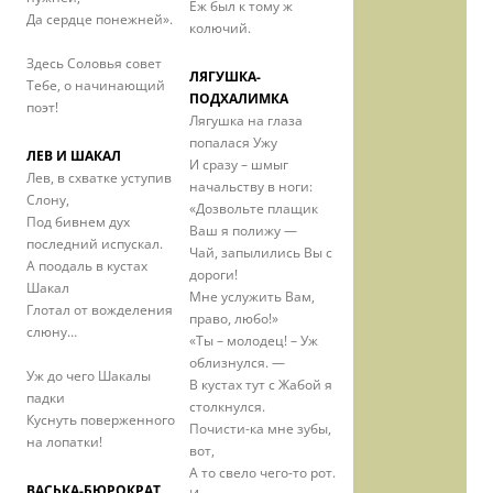
Ёж был к тому ж
Да сердце понежней».
колючий.
Здесь Соловья совет
ЛЯГУШКА-
Тебе, о начинающий
ПОДХАЛИМКА
поэт!
Лягушка на глаза
попалася Ужу
ЛЕВ И ШАКАЛ
И сразу – шмыг
Лев, в схватке уступив
начальству в ноги:
Слону,
«Дозвольте плащик
Под бивнем дух
Ваш я полижу —
последний испускал.
Чай, запылились Вы с
А поодаль в кустах
дороги!
Шакал
Мне услужить Вам,
Глотал от вожделения
право, любо!»
слюну…
«Ты – молодец! – Уж
облизнулся. —
Уж до чего Шакалы
В кустах тут с Жабой я
падки
столкнулся.
Куснуть поверженного
Почисти-ка мне зубы,
на лопатки!
вот,
А то свело чего-то рот.
ВАСЬКА-БЮРОКРАТ