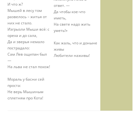
И что ж?
ответ. —
Мышей в лесу том
Да чтобы кое-что
развелось – житья от
иметь,
них не стало.
На свете надо жить
Изгрызли Мыши всё: с
уметь!»
ореха и до сала,
Да и зверья немало
Как жаль, что и доныне
пострадало:
живы
Сам Лев ощипан был
Любители наживы!
—
На льва не стал похож!
Мораль у басни сей
проста:
Не верь Мышиным
сплетням про Кота!