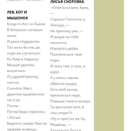
ЛИСЬЯ СНОРОВКА
«Ответь-ка мне, Кума,
ЛЕВ, КОТ И
—
МЫШОНОК
Спросил Топтыгин у
Когда-то Кот со Львом
Лисицы, —
В большом согласьи
Не приложу ума, —
жили
И шкура на тебе
И даже подружили.
лоснится,
Так жить бы им, да
И всякого добра
надо же случиться:
Полнёхонька твоя
Ко Льву в подушку
нора:
Мышке удалось
И заяц там, и гусь, и
вселиться.
кура!..
И у друзей разлад
А у меня совсем
настал.
обвисла шкура,
Сначала Лев с
Хоть мой оклад,
дружком здороваться
признаться надо,
не стал,
Повыше твоего оклада.
Потом…
Ты расскажи мне, в
Потом беда стряслась
чём секрет?»
с Котом:
«Ну и простак же ты,
Бедняга съеден был за
Медведь, —
здо́рово живёшь.
Хихикнула Лиса в