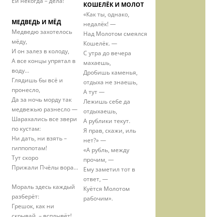
Ей некогда – дела!
КОШЕЛЁК И МОЛОТ
«Как ты, однако,
МЕДВЕДЬ И МЁД
недалёк! —
Медведю захотелось
Над Молотом смеялся
мёду,
Кошелёк. —
И он залез в колоду,
С утра до вечера
А все концы упрятал в
махаешь,
воду…
Дробишь каменья,
Глядишь бы всё и
отдыха не знаешь,
пронесло,
А тут —
Да за ночь морду так
Лежишь себе да
медвежью разнесло —
отдыхаешь,
Шарахались все звери
А рублики текут.
по кустам:
Я прав, скажи, иль
Ни дать, ни взять –
нет?» —
гиппопотам!
«А рубль, между
Тут скоро
прочим, —
Прижали Пчёлы вора…
Ему заметил тот в
ответ, —
Мораль здесь каждый
Куётся Молотом
разберёт:
рабочим».
Грешок, как ни
скрывай, – всплывёт!