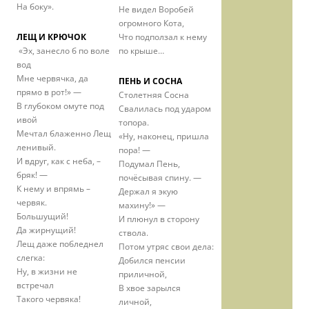
На боку».
Не видел Воробей
огромного Кота,
ЛЕЩ И КРЮЧОК
Что подползал к нему
«Эх, занесло б по воле
по крыше…
вод
Мне червячка, да
ПЕНЬ И СОСНА
прямо в рот!» —
Столетняя Сосна
В глубоком омуте под
Свалилась под ударом
ивой
топора.
Мечтал блаженно Лещ
«Ну, наконец, пришла
ленивый.
пора! —
И вдруг, как с неба, –
Подумал Пень,
бряк! —
почёсывая спину. —
К нему и впрямь –
Держал я экую
червяк.
махину!» —
Большущий!
И плюнул в сторону
Да жирнущий!
ствола.
Лещ даже побледнел
Потом утряс свои дела:
слегка:
Добился пенсии
Ну, в жизни не
приличной,
встречал
В хвое зарылся
Такого червяка!
личной,