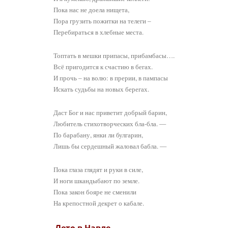
Пока нас не доела нищета,
Пора грузить пожитки на телеги –
Перебираться в хлебные места.
Топтать в мешки припасы, прибамбасы….
Всё пригодится к счастию в бегах.
И прочь – на волю: в прерии, в пампасы
Искать судьбы на новых берегах.
Даст Бог и нас приветит добрый барин,
Любитель стихотворческих бла-бла. —
По барабану, янки ли булгарин,
Лишь бы сердешный жаловал бабла. —
Пока глаза глядят и руки в силе,
И ноги шкандыбают по земле.
Пока закон бояре не сменили
На крепостной декрет о кабале.
Лето в Навле