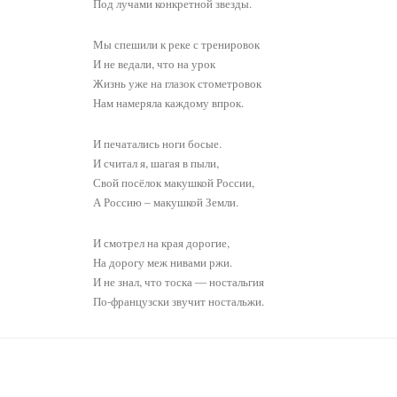
Под лучами конкретной звезды.
Мы спешили к реке с тренировок
И не ведали, что на урок
Жизнь уже на глазок стометровок
Нам намеряла каждому впрок.
И печатались ноги босые.
И считал я, шагая в пыли,
Свой посёлок макушкой России,
А Россию – макушкой Земли.
И смотрел на края дорогие,
На дорогу меж нивами ржи.
И не знал, что тоска — ностальгия
По-французски звучит ностальжи.