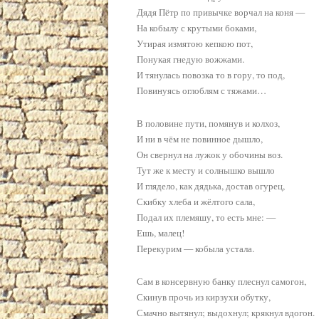
Дядя Пётр по привычке ворчал на коня —
На кобылу с крутыми боками,
Утирая измятою кепкою пот,
Понукая гнедую вожжами.
И тянулась повозка то в гору, то под,
Повинуясь оглоблям с тяжами…
В половине пути, помянув и колхоз,
И ни в чём не повинное дышло,
Он свернул на лужок у обочины воз.
Тут же к месту и солнышко вышло
И глядело, как дядька, достав огурец,
Скибку хлеба и жёлтого сала,
Подал их племяшу, то есть мне: —
Ешь, малец!
Перекурим — кобыла устала.
Сам в консервную банку плеснул самогон,
Скинув прочь из кирзухи обутку,
Смачно вытянул; выдохнул; крякнул вдогон.