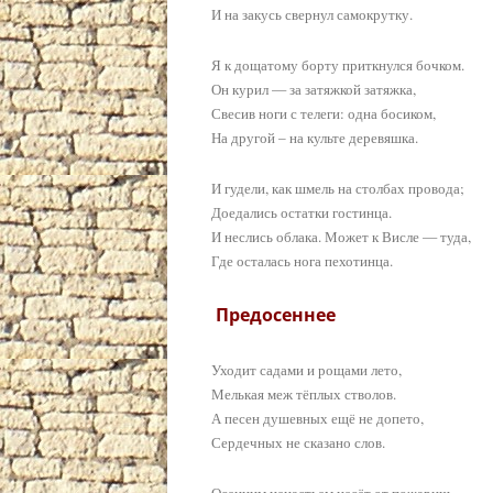
И на закусь свернул самокрутку.
Я к дощатому борту приткнулся бочком.
Он курил — за затяжкой затяжка,
Свесив ноги с телеги: одна босиком,
На другой – на культе деревяшка.
И гудели, как шмель на столбах провода;
Доедались остатки гостинца.
И неслись облака. Может к Висле — туда,
Где осталась нога пехотинца.
Предосеннее
Уходит садами и рощами лето,
Мелькая меж тёплых стволов.
А песен душевных ещё не допето,
Сердечных не сказано слов.
Осенним ненастьем несёт от пожарищ