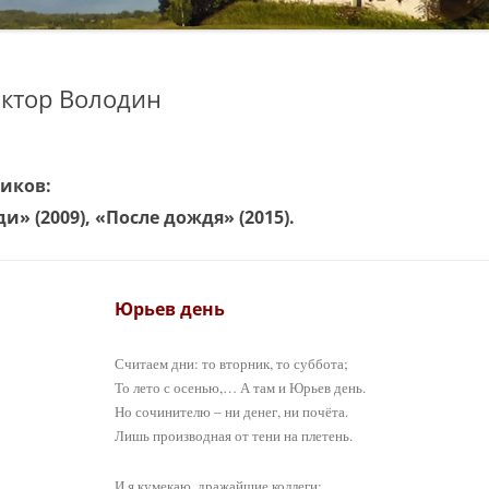
иктор Володин
ников:
и» (2009), «После дождя» (2015).
Юрьев день
Считаем дни: то вторник, то суббота;
То лето с осенью,… А там и Юрьев день.
Но сочинителю – ни денег, ни почёта.
Лишь производная от тени на плетень.
И я кумекаю, дражайшие коллеги: