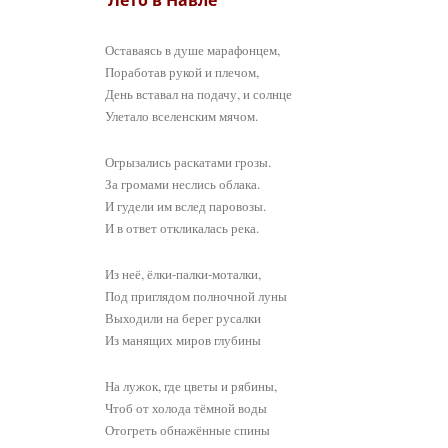
Оставаясь в душе марафонцем,
Поработав рукой и плечом,
День вставал на подачу, и солнце
Улетало вселенским мячом.
Огрызались раскатами грозы.
За громами неслись облака.
И гудели им вслед паровозы.
И в ответ откликалась река.
Из неё, ёлки-палки-моталки,
Под приглядом полночной луны
Выходили на берег русалки
Из манящих миров глубины
На лужок, где цветы и рябины,
Чтоб от холода тёмной воды
Отогреть обнажённые спины