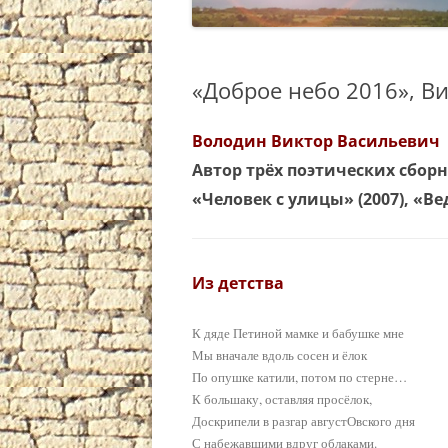
«Доброе небо 2016», В
Володин Виктор Васильевич
Автор трёх поэтических сбор
«Человек с улицы» (2007), «Вед
Из детства
К дяде Петиной мамке и бабушке мне
Мы вначале вдоль сосен и ёлок
По опушке катили, потом по стерне…
К большаку, оставляя просёлок,
Доскрипели в разгар августОвского дня
С набежавшими вдруг облаками.