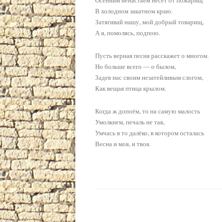
В холодном закатном краю.
Затягивай нашу, мой добрый товарищ,
А я, помолясь, подпою.
Пусть верная песня расскажет о многом.
Но больше всего — о былом,
Задев нас своим незатейливым слогом,
Как вещая птица крылом.
Когда ж допоём, то на самую малость
Умолкнем, печаль не тая,
Умчась в то далёко, в котором осталась
Весна и моя, и твоя.