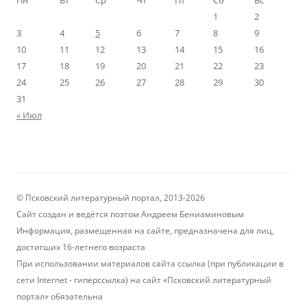
Пн
Вт
Ср
Чт
Пт
Сб
Вс
1
2
3
4
5
6
7
8
9
10
11
12
13
14
15
16
17
18
19
20
21
22
23
24
25
26
27
28
29
30
31
« Июл
© Псковский литературный портал, 2013-2026
Сайт создан и ведётся поэтом Андреем Бениаминовым
Информация, размещенная на сайте, предназначена для лиц,
достигших 16-летнего возраста
При использовании материалов сайта ссылка (при публикации в
сети Internet - гиперссылка) на сайт «Псковский литературный
портал» обязательна