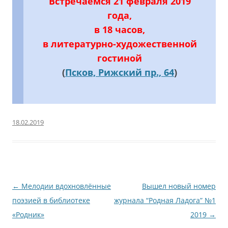
Встречаемся 21 февраля 2019
года,
в 18 часов,
в литературно-художественной
гостиной
(
Псков, Рижский пр., 64
)
18.02.2019
Навигация
←
Мелодии вдохновлённые
Вышел новый номер
по
поэзией в библиотеке
журнала “Родная Ладога” №1
записям
«Родник»
2019
→